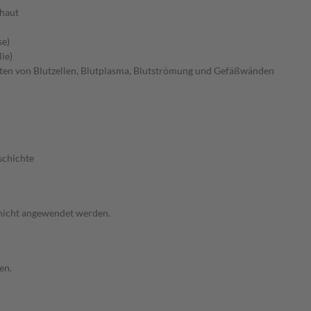
haut
se)
ie)
ten von Blutzellen, Blutplasma, Blutströmung und Gefäßwänden
schichte
 nicht angewendet werden.
en.