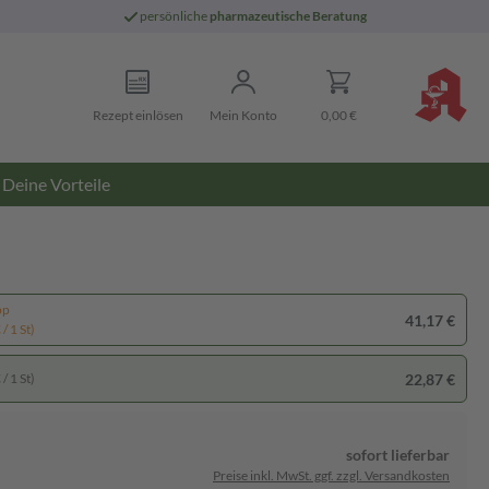
persönliche
pharmazeutische Beratung
Rezept einlösen
Mein Konto
0,00 €
Deine Vorteile
pp
41,17 €
/ 1 St)
22,87 €
/ 1 St)
sofort lieferbar
Preise inkl. MwSt. ggf. zzgl. Versandkosten