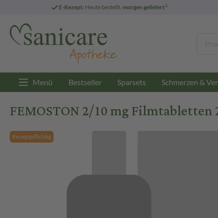
3
E-Rezept:
Heute bestellt,
morgen geliefert
Menü
Bestseller
Sparsets
Schmerzen & Ver
FEMOSTON 2/10 mg Filmtabletten 2
Rezeptpflichtig