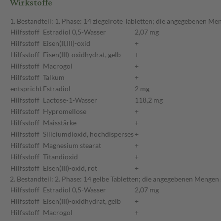
Wirkstoffe
1. Bestandteil: 1. Phase: 14 ziegelrote Tabletten; die angegebenen Me
Hilfsstoff
Estradiol 0,5-Wasser
2,07 mg
Hilfsstoff
Eisen(II,III)-oxid
+
Hilfsstoff
Eisen(III)-oxidhydrat, gelb
+
Hilfsstoff
Macrogol
+
Hilfsstoff
Talkum
+
entspricht
Estradiol
2 mg
Hilfsstoff
Lactose-1-Wasser
118,2 mg
Hilfsstoff
Hypromellose
+
Hilfsstoff
Maisstärke
+
Hilfsstoff
Siliciumdioxid, hochdisperses
+
Hilfsstoff
Magnesium stearat
+
Hilfsstoff
Titandioxid
+
Hilfsstoff
Eisen(III)-oxid, rot
+
2. Bestandteil: 2. Phase: 14 gelbe Tabletten; die angegebenen Mengen 
Hilfsstoff
Estradiol 0,5-Wasser
2,07 mg
Hilfsstoff
Eisen(III)-oxidhydrat, gelb
+
Hilfsstoff
Macrogol
+