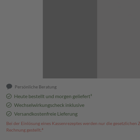
Abbildung kann abweichen
Persönliche Beratung
Heute bestellt und morgen geliefert³
Wechselwirkungscheck inklusive
Versandkostenfreie Lieferung
Bei der Einlösung eines Kassenrezeptes werden nur die gesetzlichen 
Rechnung gestellt.⁴