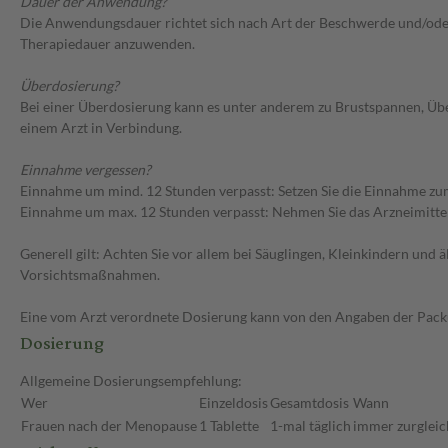
Dauer der Anwendung?
Die Anwendungsdauer richtet sich nach Art der Beschwerde und/oder 
Therapiedauer anzuwenden.
Überdosierung?
Bei einer Überdosierung kann es unter anderem zu Brustspannen, Üb
einem Arzt in Verbindung.
Einnahme vergessen?
Einnahme um mind. 12 Stunden verpasst: Setzen Sie die Einnahme zum
Einnahme um max. 12 Stunden verpasst: Nehmen Sie das Arzneimittel e
Generell gilt: Achten Sie vor allem bei Säuglingen, Kleinkindern un
Vorsichtsmaßnahmen.
Eine vom Arzt verordnete Dosierung kann von den Angaben der Packun
Dosierung
Allgemeine Dosierungsempfehlung:
Wer
Einzeldosis
Gesamtdosis
Wann
Frauen nach der Menopause
1 Tablette
1-mal täglich
immer zurgleic