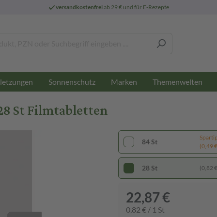
versandkostenfrei
ab 29 € und für E-Rezepte
letzungen
Sonnenschutz
Marken
Themenwelten
8 St Filmtabletten
Sparti
84 St
(0,49 € 
28 St
(0,82 € 
22,87 €
0,82 € / 1 St