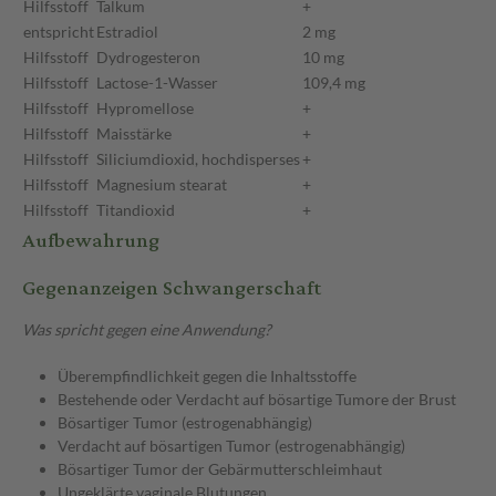
Hilfsstoff
Talkum
+
entspricht
Estradiol
2 mg
Hilfsstoff
Dydrogesteron
10 mg
Hilfsstoff
Lactose-1-Wasser
109,4 mg
Hilfsstoff
Hypromellose
+
Hilfsstoff
Maisstärke
+
Hilfsstoff
Siliciumdioxid, hochdisperses
+
Hilfsstoff
Magnesium stearat
+
Hilfsstoff
Titandioxid
+
Aufbewahrung
Gegenanzeigen Schwangerschaft
Was spricht gegen eine Anwendung?
Überempfindlichkeit gegen die Inhaltsstoffe
Bestehende oder Verdacht auf bösartige Tumore der Brust
Bösartiger Tumor (estrogenabhängig)
Verdacht auf bösartigen Tumor (estrogenabhängig)
Bösartiger Tumor der Gebärmutterschleimhaut
Ungeklärte vaginale Blutungen