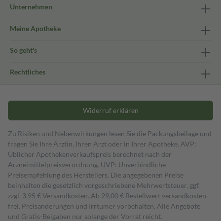
Unternehmen
Meine Apotheke
So geht's
Rechtliches
Widerruf erklären
Zu Risiken und Nebenwirkungen lesen Sie die Packungsbeilage und
fragen Sie Ihre Ärztin, Ihren Arzt oder in Ihrer Apotheke. AVP:
Üblicher Apothekenverkaufspreis berechnet nach der
Arzneimittelpreisverordnung. UVP: Unverbindliche
Preisempfehlung des Herstellers. Die angegebenen Preise
beinhalten die gesetzlich vorgeschriebene Mehrwertsteuer, ggf.
zzgl. 3,95 € Versandkosten. Ab 29,00 € Bestell­wert versand­kosten­
frei. Preisänderungen und Irrtümer vorbehalten. Alle Angebote
und Gratis-Beigaben nur solange der Vorrat reicht.