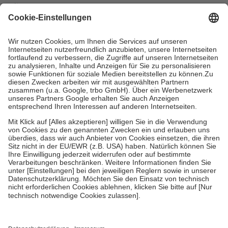
mit.
Grundsätzlich leisten Mitglieder Zuzahlungen in Höhe von zehn
Prozent des Abgabepreises,
mindestens
jedoch
fünf Euro
und
höchstens zehn Euro.
Es sind jedoch nie mehr als die tatsächlichen
Kosten der Leistung zu entrichten.
Diese Regeln gelten grundsätzlich auch für Online-Apotheken.
Bei Heilmitteln und häuslicher Krankenpflege beträgt die
Zuzahlung zehn Prozent der Kosten sowie zehn Euro je
Verordnung.
Um das Engagement der Versicherten für ihre eigene Gesundheit zu
stärken und die besondere Stellung der Familie zu unterstützen,
fallen
keine Zuzahlungen
an bei:
• Kindern und Jugendlichen bis zum vollendeten 18. Lebensjahr
mit Ausnahme der Fahrkosten
• Untersuchungen zur Vorsorge und Früherkennung, die von der
GKV getragen werden
• empfohlenen Schutzimpfungen
• Harn- und Blutteststreifen
Wir nutzen Trusted Shops als unabhängigen Dienstleister für die
Einholung von Bewertungen. Trusted Shops hat Maßnahmen
getroffen, um sicherzustellen, dass es sich um echte Bewertungen