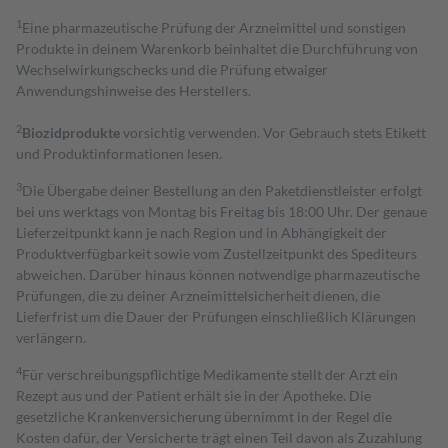
1
Eine pharmazeutische Prüfung der Arzneimittel und sonstigen
Produkte in deinem Warenkorb beinhaltet die Durchführung von
Wechselwirkungschecks und die Prüfung etwaiger
Anwendungshinweise des Herstellers.
2
Biozidprodukte
vorsichtig verwenden. Vor Gebrauch stets Etikett
und Produktinformationen lesen.
3
Die Übergabe deiner Bestellung an den Paketdienstleister erfolgt
bei uns werktags von Montag bis Freitag bis 18:00 Uhr. Der genaue
Lieferzeitpunkt kann je nach Region und in Abhängigkeit der
Produktverfügbarkeit sowie vom Zustellzeitpunkt des Spediteurs
abweichen. Darüber hinaus können notwendige pharmazeutische
Prüfungen, die zu deiner Arzneimittelsicherheit dienen, die
Lieferfrist um die Dauer der Prüfungen einschließlich Klärungen
verlängern.
4
Für verschreibungspflichtige Medikamente stellt der Arzt ein
Rezept aus und der Patient erhält sie in der Apotheke. Die
gesetzliche Krankenversicherung übernimmt in der Regel die
Kosten dafür, der Versicherte trägt einen Teil davon als Zuzahlung