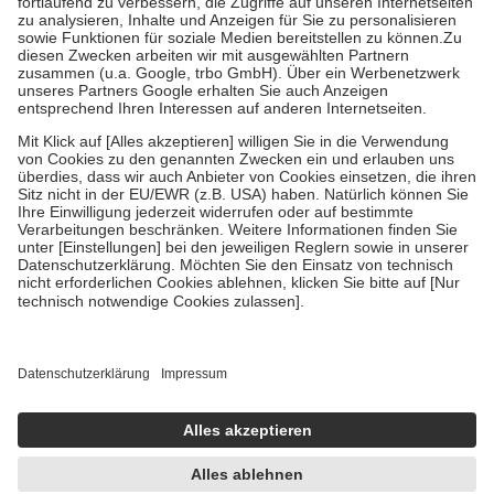
Diese Regeln gelten grundsätzlich auch für Online-Apotheken.
Bei Heilmitteln und häuslicher Krankenpflege beträgt die
Zuzahlung zehn Prozent der Kosten sowie zehn Euro je
Verordnung.
Um das Engagement der Versicherten für ihre eigene Gesundheit zu
stärken und die besondere Stellung der Familie zu unterstützen,
fallen
keine Zuzahlungen
an bei:
• Kindern und Jugendlichen bis zum vollendeten 18. Lebensjahr
mit Ausnahme der Fahrkosten
• Untersuchungen zur Vorsorge und Früherkennung, die von der
GKV getragen werden
• empfohlenen Schutzimpfungen
• Harn- und Blutteststreifen
Wir nutzen Trusted Shops als unabhängigen Dienstleister für die
Einholung von Bewertungen. Trusted Shops hat Maßnahmen
getroffen, um sicherzustellen, dass es sich um echte Bewertungen
handelt. Mehr Informationen findest du hier:
https://help.etrusted.com/hc/de/articles/4419944605341
Einige Bilder und Inhalte wurden unter Zuhilfenahme künstlicher
Intelligenz erstellt.