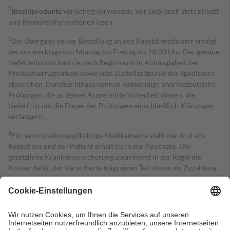
2
Biozidprodukte
vorsichtig verwenden. Vor Gebrauch stets Etikett
und Produktinformationen lesen.
3
Die Übergabe deiner Bestellung an den Paketdienstleister erfolgt
bei uns werktags von Montag bis Freitag bis 18:00 Uhr. Der genaue
Lieferzeitpunkt kann je nach Region und in Abhängigkeit der
Produktverfügbarkeit sowie vom Zustellzeitpunkt des Spediteurs
abweichen. Darüber hinaus können notwendige pharmazeutische
Prüfungen, die zu deiner Arzneimittelsicherheit dienen, die
Lieferfrist um die Dauer der Prüfungen einschließlich Klärungen
verlängern.
4
Für verschreibungspflichtige Medikamente stellt der Arzt ein
Rezept aus und der Patient erhält sie in der Apotheke. Die
gesetzliche Krankenversicherung übernimmt in der Regel die
Kosten dafür, der Versicherte trägt einen Teil davon als Zuzahlung
mit.
Grundsätzlich leisten Mitglieder Zuzahlungen in Höhe von zehn
Prozent des Abgabepreises,
mindestens
jedoch
fünf Euro
und
höchstens zehn Euro.
Es sind jedoch nie mehr als die tatsächlichen
Kosten der Leistung zu entrichten.