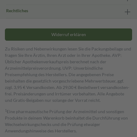
Rechtliches
Widerruf erklären
Zu Risiken und Nebenwirkungen lesen Sie die Packungsbeilage und
fragen Sie Ihre Ärztin, Ihren Arzt oder in Ihrer Apotheke. AVP:
Üblicher Apothekenverkaufspreis berechnet nach der
Arzneimittelpreisverordnung. UVP: Unverbindliche
Preisempfehlung des Herstellers. Die angegebenen Preise
beinhalten die gesetzlich vorgeschriebene Mehrwertsteuer, ggf.
zzgl. 3,95 € Versandkosten. Ab 29,00 € Bestell­wert versand­kosten­
frei. Preisänderungen und Irrtümer vorbehalten. Alle Angebote
und Gratis-Beigaben nur solange der Vorrat reicht.
1
Eine pharmazeutische Prüfung der Arzneimittel und sonstigen
Produkte in deinem Warenkorb beinhaltet die Durchführung von
Wechselwirkungschecks und die Prüfung etwaiger
Anwendungshinweise des Herstellers.