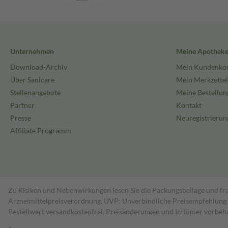
Unternehmen
Meine Apothek
Download-Archiv
Mein Kundenko
Über Sanicare
Mein Merkzettel
Stellenangebote
Meine Bestellun
Partner
Kontakt
Presse
Neuregistrierun
Affiliate Programm
Zu Risiken und Nebenwirkungen lesen Sie die Packungsbeilage und fra
Arzneimittelpreisverordnung. UVP: Unverbindliche Preisempfehlung de
Bestell­wert versand­kosten­frei. Preisänderungen und Irrtümer vorbeh