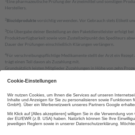
1
Eine pharmazeutische Prüfung der Arzneimittel und sonstigen Pro
Herstellers.
2
Biozidprodukte
vorsichtig verwenden. Vor Gebrauch stets Etikett u
3
Die Übergabe deiner Bestellung an den Paketdienstleister erfolgt bei
Produktverfügbarkeit sowie vom Zustellzeitpunkt des Spediteurs abwe
Dauer der Prüfungen einschließlich Klärungen verlängern.
4
Für verschreibungspflichtige Medikamente stellt der Arzt ein Rezept 
trägt einen Teil davon als Zuzahlung mit.
Grundsätzlich leisten Mitglieder Zuzahlungen in Höhe von zehn Proz
zu entrichten.
Diese Regeln gelten grundsätzlich auch für Online-Apotheken.
Bei Heilmitteln und häuslicher Krankenpflege beträgt die Zuzahlung 
Um das Engagement der Versicherten für ihre eigene Gesundheit zu stä
• Kindern und Jugendlichen bis zum vollendeten 18. Lebensjahr mit
• Untersuchungen zur Vorsorge und Früherkennung, die von der GKV
• empfohlenen Schutzimpfungen
• Harn- und Blutteststreifen
Wir nutzen Trusted Shops als unabhängigen Dienstleister für die Ein