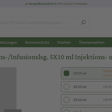
versandkostenfrei
ab 29 € und für E-Rezepte
letzungen
Sonnenschutz
Marken
Themenwelten
s-/Infusionslsg. 5X10 ml Injektions- 
Sparti
5X10 ml
(18.613
5X10 ml
(18.629
2X10 ml
(18.990