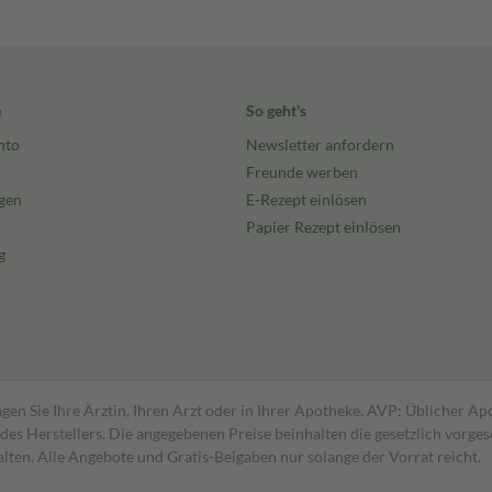
e
So geht's
nto
Newsletter anfordern
Freunde werben
gen
E-Rezept einlösen
Papier Rezept einlösen
g
gen Sie Ihre Ärztin, Ihren Arzt oder in Ihrer Apotheke. AVP: Üblicher A
s Herstellers. Die angegebenen Preise beinhalten die gesetzlich vorgesc
alten. Alle Angebote und Gratis-Beigaben nur solange der Vorrat reicht.