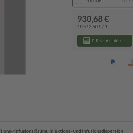
1X10 ml
(19.596
930,68 €
18.613,60 € / 1 l
E-Rezept einlösen
ions-/Infusionslösung, Injektions- und Infusionsdispersion