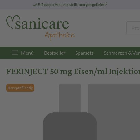
3
E-Rezept:
Heute bestellt,
morgen geliefert
Menü
Bestseller
Sparsets
Schmerzen & Ver
FERINJECT 50 mg Eisen/ml Injektion
Rezeptpflichtig