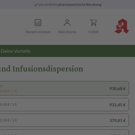
persönliche
pharmazeutische Beratung
Rezept einlösen
Mein Konto
0,00 €
Deine Vorteile
und Infusionsdispersion
pp
930,68 €
,60 € / 1 l)
931,45 €
,00 € / 1 l)
379,81 €
,50 € / 1 l)