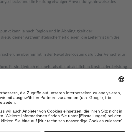
kungschecks und die Prüfung etwaiger Anwendungshinweise des
itpunkt kann je nach Region und in Abhängigkeit der
 zu deiner Arzneimittelsicherheit dienen, die Lieferfrist um die
ersicherung übernimmt in der Regel die Kosten dafür, der Versicherte
Euro.
Es sind jedoch nie mehr als die tatsächlichen Kosten der Leistung
e Zuzahlungen
an bei:
herzustellen, dass es sich um echte Bewertungen handelt. Mehr