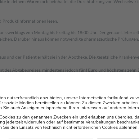
dukte in deinem Warenkorb beinhaltet die Durchführung von Wechselwir
nd Produktinformationen lesen.
 uns werktags von Montag bis Freitag bis 18:00 Uhr. Der genaue Lieferze
ichen. Darüber hinaus können notwendige pharmazeutische Prüfungen, die
aus und der Patient erhält sie in der Apotheke. Die gesetzliche Krankenv
ent des Abgabepreises,
mindestens
jedoch
fünf Euro
und
höchstens zehn 
zehn Prozent der Kosten sowie zehn Euro je Verordnung.
rken und die besondere Stellung der Familie zu unterstützen, fallen
kein
 Ausnahme der Fahrkosten
 getragen werden
holung von Bewertungen. Trusted Shops hat Maßnahmen getroffen, um sic