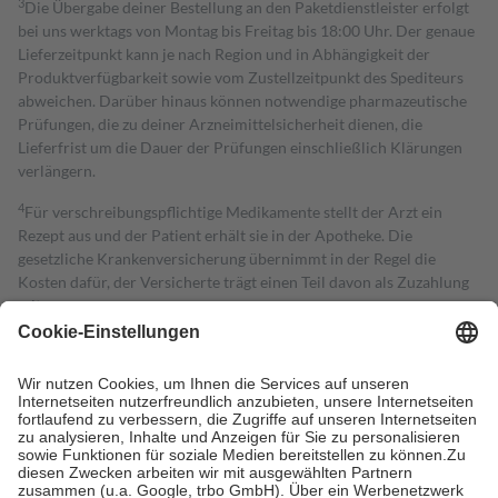
3
Die Übergabe deiner Bestellung an den Paketdienstleister erfolgt
bei uns werktags von Montag bis Freitag bis 18:00 Uhr. Der genaue
Lieferzeitpunkt kann je nach Region und in Abhängigkeit der
Produktverfügbarkeit sowie vom Zustellzeitpunkt des Spediteurs
abweichen. Darüber hinaus können notwendige pharmazeutische
Prüfungen, die zu deiner Arzneimittelsicherheit dienen, die
Lieferfrist um die Dauer der Prüfungen einschließlich Klärungen
verlängern.
4
Für verschreibungspflichtige Medikamente stellt der Arzt ein
Rezept aus und der Patient erhält sie in der Apotheke. Die
gesetzliche Krankenversicherung übernimmt in der Regel die
Kosten dafür, der Versicherte trägt einen Teil davon als Zuzahlung
mit.
Grundsätzlich leisten Mitglieder Zuzahlungen in Höhe von zehn
Prozent des Abgabepreises,
mindestens
jedoch
fünf Euro
und
höchstens zehn Euro.
Es sind jedoch nie mehr als die tatsächlichen
Kosten der Leistung zu entrichten.
Diese Regeln gelten grundsätzlich auch für Online-Apotheken.
Bei Heilmitteln und häuslicher Krankenpflege beträgt die
Zuzahlung zehn Prozent der Kosten sowie zehn Euro je
Verordnung.