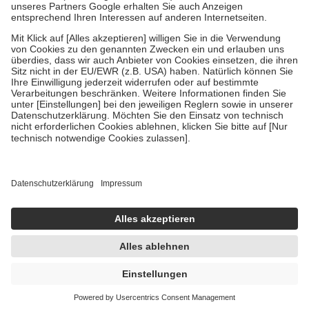
Um das Engagement der Versicherten für ihre eigene Gesundheit zu
stärken und die besondere Stellung der Familie zu unterstützen,
fallen
keine Zuzahlungen
an bei:
• Kindern und Jugendlichen bis zum vollendeten 18. Lebensjahr
mit Ausnahme der Fahrkosten
• Untersuchungen zur Vorsorge und Früherkennung, die von der
GKV getragen werden
• empfohlenen Schutzimpfungen
• Harn- und Blutteststreifen
Wir nutzen Trusted Shops als unabhängigen Dienstleister für die
Einholung von Bewertungen. Trusted Shops hat Maßnahmen
getroffen, um sicherzustellen, dass es sich um echte Bewertungen
handelt. Mehr Informationen findest du hier:
https://help.etrusted.com/hc/de/articles/4419944605341
Einige Bilder und Inhalte wurden unter Zuhilfenahme künstlicher
Intelligenz erstellt.