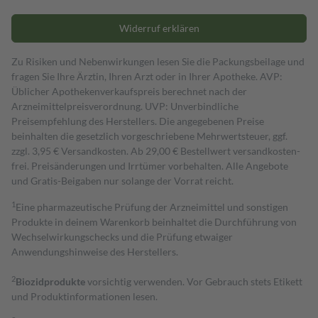
Widerruf erklären
Zu Risiken und Nebenwirkungen lesen Sie die Packungsbeilage und
fragen Sie Ihre Ärztin, Ihren Arzt oder in Ihrer Apotheke. AVP:
Üblicher Apothekenverkaufspreis berechnet nach der
Arzneimittelpreisverordnung. UVP: Unverbindliche
Preisempfehlung des Herstellers. Die angegebenen Preise
beinhalten die gesetzlich vorgeschriebene Mehrwertsteuer, ggf.
zzgl. 3,95 € Versandkosten. Ab 29,00 € Bestell­wert versand­kosten­
frei. Preisänderungen und Irrtümer vorbehalten. Alle Angebote
und Gratis-Beigaben nur solange der Vorrat reicht.
1
Eine pharmazeutische Prüfung der Arzneimittel und sonstigen
Produkte in deinem Warenkorb beinhaltet die Durchführung von
Wechselwirkungschecks und die Prüfung etwaiger
Anwendungshinweise des Herstellers.
2
Biozidprodukte
vorsichtig verwenden. Vor Gebrauch stets Etikett
und Produktinformationen lesen.