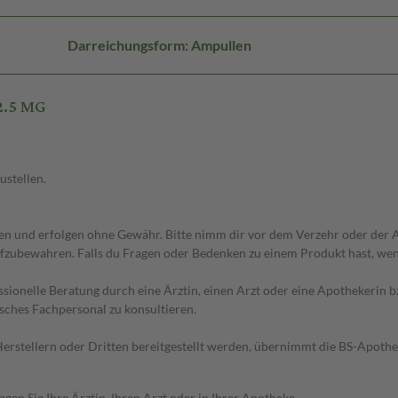
Darreichungsform: Ampullen
2.5 MG
ustellen.
 und erfolgen ohne Gewähr. Bitte nimm dir vor dem Verzehr oder der An
fzubewahren. Falls du Fragen oder Bedenken zu einem Produkt hast, wende
essionelle Beratung durch eine Ärztin, einen Arzt oder eine Apothekerin
sches Fachpersonal zu konsultieren.
n Herstellern oder Dritten bereitgestellt werden, übernimmt die BS-Apot
en Sie Ihre Ärztin, Ihren Arzt oder in Ihrer Apotheke.