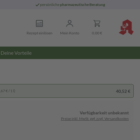
persönliche
pharmazeutische Beratung
Rezept einlösen
Mein Konto
0,00 €
Deine Vorteile
40,52 €
67 € / 1 l)
Verfügbarkeit unbekannt
Preise inkl. MwSt. ggf. zzgl. Versandkosten