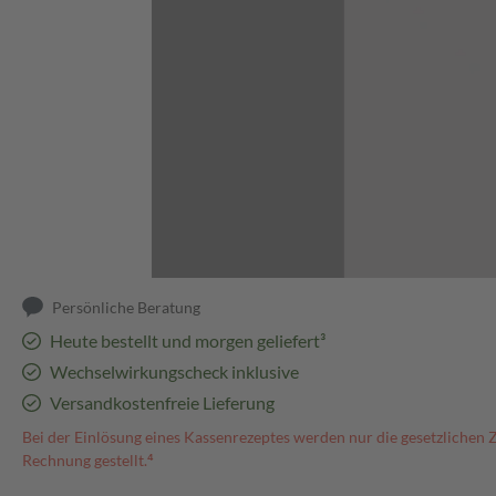
Abbildung kann abweichen
Persönliche Beratung
Heute bestellt und morgen geliefert³
Wechselwirkungscheck inklusive
Versandkostenfreie Lieferung
Bei der Einlösung eines Kassenrezeptes werden nur die gesetzlichen 
Rechnung gestellt.⁴