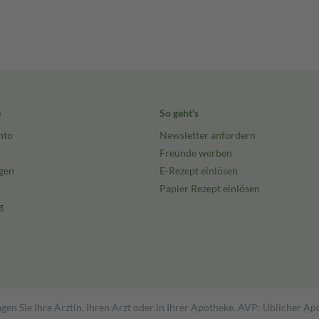
e
So geht's
nto
Newsletter anfordern
Freunde werben
gen
E-Rezept einlösen
Papier Rezept einlösen
g
gen Sie Ihre Ärztin, Ihren Arzt oder in Ihrer Apotheke. AVP: Üblicher A