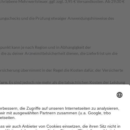
hriebene Mehrwertsteuer, ggf. zzgl. 3,95 € Versandkosten. Ab 29,00 €
kungschecks und die Prüfung etwaiger Anwendungshinweise des
itpunkt kann je nach Region und in Abhängigkeit der
 zu deiner Arzneimittelsicherheit dienen, die Lieferfrist um die
ersicherung übernimmt in der Regel die Kosten dafür, der Versicherte
Euro.
Es sind jedoch nie mehr als die tatsächlichen Kosten der Leistung
e Zuzahlungen
an bei: