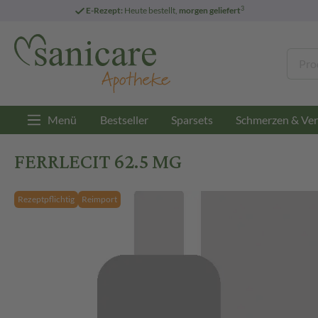
3
E-Rezept:
Heute bestellt,
morgen geliefert
Menü
Bestseller
Sparsets
Schmerzen & Ver
FERRLECIT 62.5 MG
Rezeptpflichtig
Reimport