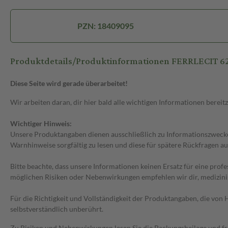
PZN: 18409095
Produktdetails/Produktinformationen FERRLECIT 6
Diese Seite wird gerade überarbeitet!
Wir arbeiten daran, dir hier bald alle wichtigen Informationen bereitz
Wichtiger Hinweis:
Unsere Produktangaben dienen ausschließlich zu Informationszwecken
Warnhinweise sorgfältig zu lesen und diese für spätere Rückfragen au
Bitte beachte, dass unsere Informationen keinen Ersatz für eine prof
möglichen Risiken oder Nebenwirkungen empfehlen wir dir, medizini
Für die Richtigkeit und Vollständigkeit der Produktangaben, die vo
selbstverständlich unberührt.
Zu Risiken und Nebenwirkungen lesen Sie die Packungsbeilage und frag