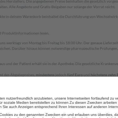
s Herstellers. Die angegebenen Preise beinhalten die gesetzlich vorgesc
alten. Alle Angebote und Gratis-Beigaben nur solange der Vorrat reicht.
dukte in deinem Warenkorb beinhaltet die Durchführung von Wechselwir
nd Produktinformationen lesen.
 uns werktags von Montag bis Freitag bis 18:00 Uhr. Der genaue Lieferze
ichen. Darüber hinaus können notwendige pharmazeutische Prüfungen, die
aus und der Patient erhält sie in der Apotheke. Die gesetzliche Krankenv
ent des Abgabepreises,
mindestens
jedoch
fünf Euro
und
höchstens zehn 
zehn Prozent der Kosten sowie zehn Euro je Verordnung.
rken und die besondere Stellung der Familie zu unterstützen, fallen
kein
 Ausnahme der Fahrkosten
 getragen werden