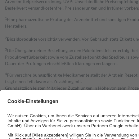
Arzneimittelpreisverordnung. UVP: Unverbindliche Preisempfehlung de
Bestell­wert versand­kosten­frei. Preisänderungen und Irrtümer vorbeh
1
Eine pharmazeutische Prüfung der Arzneimittel und sonstigen Pro
Herstellers.
2
Biozidprodukte
vorsichtig verwenden. Vor Gebrauch stets Etikett u
3
Die Übergabe deiner Bestellung an den Paketdienstleister erfolgt bei
Produktverfügbarkeit sowie vom Zustellzeitpunkt des Spediteurs abwe
Dauer der Prüfungen einschließlich Klärungen verlängern.
4
Für verschreibungspflichtige Medikamente stellt der Arzt ein Rezept 
trägt einen Teil davon als Zuzahlung mit.
Grundsätzlich leisten Mitglieder Zuzahlungen in Höhe von zehn Proz
zu entrichten.
Diese Regeln gelten grundsätzlich auch für Online-Apotheken.
Bei Heilmitteln und häuslicher Krankenpflege beträgt die Zuzahlung 
Um das Engagement der Versicherten für ihre eigene Gesundheit zu stä
• Kindern und Jugendlichen bis zum vollendeten 18. Lebensjahr mit
• Untersuchungen zur Vorsorge und Früherkennung, die von der GKV
• empfohlenen Schutzimpfungen