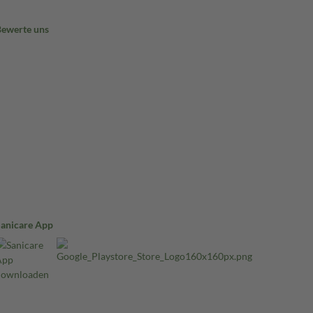
Bewerte uns
Sanicare App