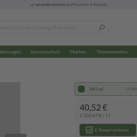
versandkostenfrei
ab 29 € und für E-Rezepte
letzungen
Sonnenschutz
Marken
Themenwelten
6X5 ml
(1.350,
40,52 €
1.350,67 € / 1 l
E-Rezept einlösen