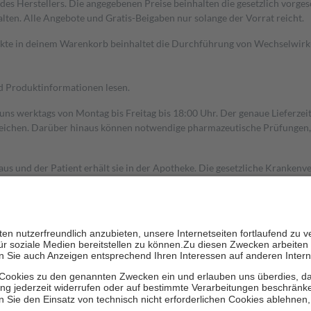
s Herstellers. Die angegebenen Preise beinhalten die gesetzlich vorgesc
alten. Alle Angebote und Gratis-Beigaben nur solange der Vorrat reicht.
dukte in deinem Warenkorb beinhaltet die Durchführung von Wechselwir
nd Produktinformationen lesen.
 uns werktags von Montag bis Freitag bis 18:00 Uhr. Der genaue Lieferze
ichen. Darüber hinaus können notwendige pharmazeutische Prüfungen, die
aus und der Patient erhält sie in der Apotheke. Die gesetzliche Krankenv
ent des Abgabepreises,
mindestens
jedoch
fünf Euro
und
höchstens zehn 
zehn Prozent der Kosten sowie zehn Euro je Verordnung.
rken und die besondere Stellung der Familie zu unterstützen, fallen
kein
 Ausnahme der Fahrkosten
 getragen werden