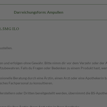
Darreichungsform: Ampullen
2.5MG ILO
ustellen.
 und erfolgen ohne Gewähr. Bitte nimm dir vor dem Verzehr oder der An
fzubewahren. Falls du Fragen oder Bedenken zu einem Produkt hast, wende
essionelle Beratung durch eine Ärztin, einen Arzt oder eine Apothekerin
sches Fachpersonal zu konsultieren.
n Herstellern oder Dritten bereitgestellt werden, übernimmt die BS-Apot
en Sie Ihre Ärztin, Ihren Arzt oder in Ihrer Apotheke.