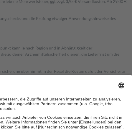
hriebene Mehrwertsteuer, ggf. zzgl. 3,95 € Versandkosten. Ab 29,00 €
kungschecks und die Prüfung etwaiger Anwendungshinweise des
itpunkt kann je nach Region und in Abhängigkeit der
 zu deiner Arzneimittelsicherheit dienen, die Lieferfrist um die
ersicherung übernimmt in der Regel die Kosten dafür, der Versicherte
Euro.
Es sind jedoch nie mehr als die tatsächlichen Kosten der Leistung
e Zuzahlungen
an bei: