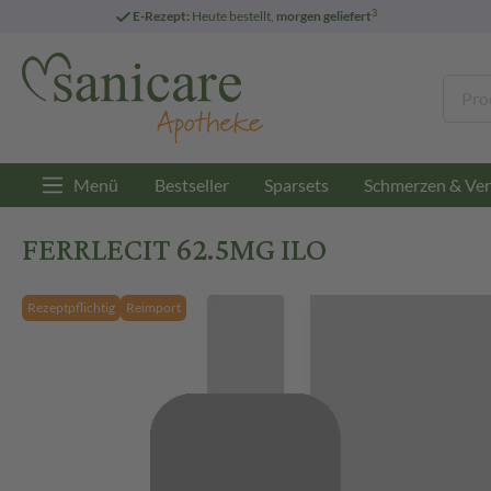
3
E-Rezept:
Heute bestellt,
morgen geliefert
Menü
Bestseller
Sparsets
Schmerzen & Ver
FERRLECIT 62.5MG ILO
Rezeptpflichtig
Reimport