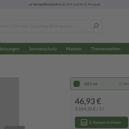
versandkostenfrei
ab 29 € und für E-Rezepte
letzungen
Sonnenschutz
Marken
Themenwelten
6X5 ml
(1.564,
46,93 €
1.564,33 € / 1 l
E-Rezept einlösen