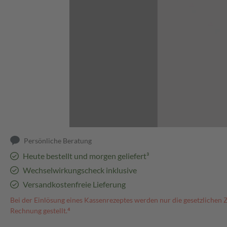
Abbildung kann abweichen
Persönliche Beratung
Heute bestellt und morgen geliefert³
Wechselwirkungscheck inklusive
Versandkostenfreie Lieferung
Bei der Einlösung eines Kassenrezeptes werden nur die gesetzlichen 
Rechnung gestellt.⁴