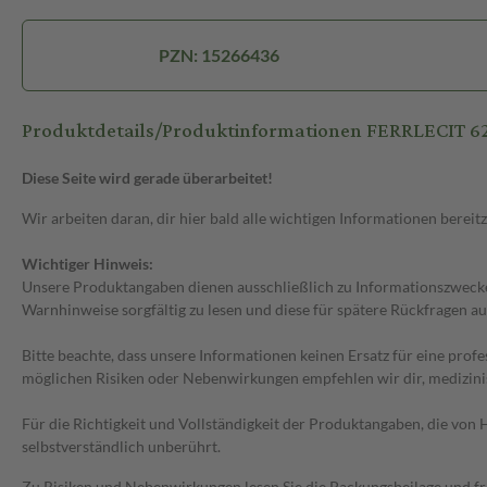
PZN: 15266436
Produktdetails/Produktinformationen FERRLECIT 6
Diese Seite wird gerade überarbeitet!
Wir arbeiten daran, dir hier bald alle wichtigen Informationen bereitz
Wichtiger Hinweis:
Unsere Produktangaben dienen ausschließlich zu Informationszwecken
Warnhinweise sorgfältig zu lesen und diese für spätere Rückfragen au
Bitte beachte, dass unsere Informationen keinen Ersatz für eine prof
möglichen Risiken oder Nebenwirkungen empfehlen wir dir, medizini
Für die Richtigkeit und Vollständigkeit der Produktangaben, die vo
selbstverständlich unberührt.
Zu Risiken und Nebenwirkungen lesen Sie die Packungsbeilage und frag