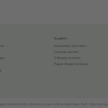
e
So geht's
nto
Newsletter anfordern
Freunde werben
gen
E-Rezept einlösen
Papier Rezept einlösen
g
gen Sie Ihre Ärztin, Ihren Arzt oder in Ihrer Apotheke. AVP: Üblicher A