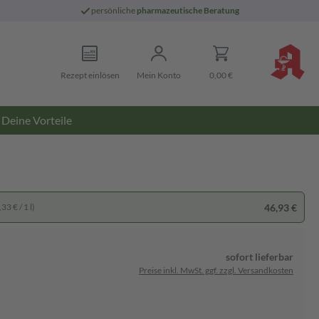
persönliche
pharmazeutische Beratung
Rezept einlösen
Mein Konto
0,00 €
Deine Vorteile
46,93 €
33 € / 1 l)
sofort lieferbar
Preise inkl. MwSt. ggf. zzgl. Versandkosten