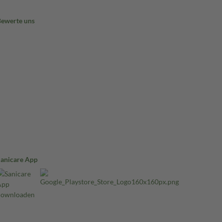
Bewerte uns
Sanicare App