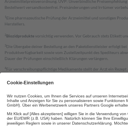
Arzneimittelpreisverordnung. UVP: Unverbindliche Preisempfehlung de
Bestell­wert versand­kosten­frei. Preisänderungen und Irrtümer vorbeh
1
Eine pharmazeutische Prüfung der Arzneimittel und sonstigen Pro
Herstellers.
2
Biozidprodukte
vorsichtig verwenden. Vor Gebrauch stets Etikett u
3
Die Übergabe deiner Bestellung an den Paketdienstleister erfolgt bei
Produktverfügbarkeit sowie vom Zustellzeitpunkt des Spediteurs abwe
Dauer der Prüfungen einschließlich Klärungen verlängern.
4
Für verschreibungspflichtige Medikamente stellt der Arzt ein Rezept 
trägt einen Teil davon als Zuzahlung mit.
Grundsätzlich leisten Mitglieder Zuzahlungen in Höhe von zehn Proz
zu entrichten.
Diese Regeln gelten grundsätzlich auch für Online-Apotheken.
Bei Heilmitteln und häuslicher Krankenpflege beträgt die Zuzahlung 
Um das Engagement der Versicherten für ihre eigene Gesundheit zu stä
• Kindern und Jugendlichen bis zum vollendeten 18. Lebensjahr mit
• Untersuchungen zur Vorsorge und Früherkennung, die von der GKV
• empfohlenen Schutzimpfungen