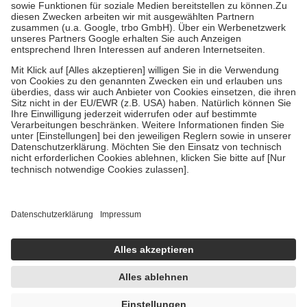
Zuzahlung zehn Prozent der Kosten sowie zehn Euro je
Verordnung.
Um das Engagement der Versicherten für ihre eigene Gesundheit zu
stärken und die besondere Stellung der Familie zu unterstützen,
fallen
keine Zuzahlungen
an bei:
• Kindern und Jugendlichen bis zum vollendeten 18. Lebensjahr
mit Ausnahme der Fahrkosten
• Untersuchungen zur Vorsorge und Früherkennung, die von der
GKV getragen werden
• empfohlenen Schutzimpfungen
• Harn- und Blutteststreifen
Wir nutzen Trusted Shops als unabhängigen Dienstleister für die
Einholung von Bewertungen. Trusted Shops hat Maßnahmen
getroffen, um sicherzustellen, dass es sich um echte Bewertungen
handelt. Mehr Informationen findest du hier:
https://help.etrusted.com/hc/de/articles/4419944605341
Einige Bilder und Inhalte wurden unter Zuhilfenahme künstlicher
Intelligenz erstellt.