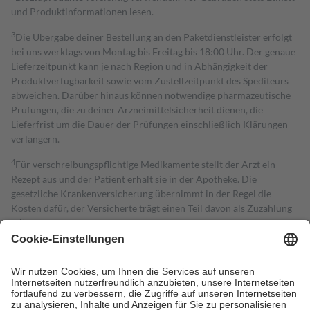
und Produktinformationen lesen.
3
Die Übergabe deiner Bestellung an den Paketdienstleister erfolgt
bei uns werktags von Montag bis Freitag bis 18:00 Uhr. Der genaue
Lieferzeitpunkt kann je nach Region und in Abhängigkeit der
Produktverfügbarkeit sowie vom Zustellzeitpunkt des Spediteurs
abweichen. Darüber hinaus können notwendige pharmazeutische
Prüfungen, die zu deiner Arzneimittelsicherheit dienen, die
Lieferfrist um die Dauer der Prüfungen einschließlich Klärungen
verlängern.
4
Für verschreibungspflichtige Medikamente stellt der Arzt ein
Rezept aus und der Patient erhält sie in der Apotheke. Die
gesetzliche Krankenversicherung übernimmt in der Regel die
Kosten dafür, der Versicherte trägt einen Teil davon als Zuzahlung
mit.
Grundsätzlich leisten Mitglieder Zuzahlungen in Höhe von zehn
Prozent des Abgabepreises,
mindestens
jedoch
fünf Euro
und
höchstens zehn Euro.
Es sind jedoch nie mehr als die tatsächlichen
Kosten der Leistung zu entrichten.
Diese Regeln gelten grundsätzlich auch für Online-Apotheken.
Bei Heilmitteln und häuslicher Krankenpflege beträgt die