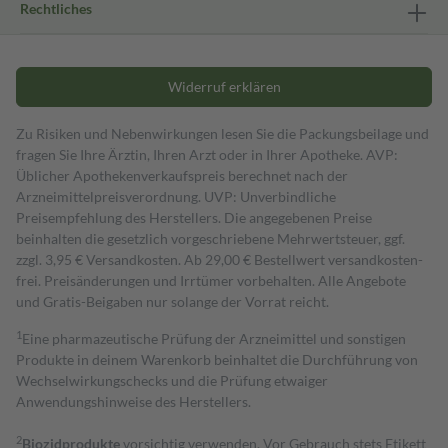
Rechtliches
Widerruf erklären
Zu Risiken und Nebenwirkungen lesen Sie die Packungsbeilage und
fragen Sie Ihre Ärztin, Ihren Arzt oder in Ihrer Apotheke. AVP:
Üblicher Apothekenverkaufspreis berechnet nach der
Arzneimittelpreisverordnung. UVP: Unverbindliche
Preisempfehlung des Herstellers. Die angegebenen Preise
beinhalten die gesetzlich vorgeschriebene Mehrwertsteuer, ggf.
zzgl. 3,95 € Versandkosten. Ab 29,00 € Bestell­wert versand­kosten­
frei. Preisänderungen und Irrtümer vorbehalten. Alle Angebote
und Gratis-Beigaben nur solange der Vorrat reicht.
1
Eine pharmazeutische Prüfung der Arzneimittel und sonstigen
Produkte in deinem Warenkorb beinhaltet die Durchführung von
Wechselwirkungschecks und die Prüfung etwaiger
Anwendungshinweise des Herstellers.
2
Biozidprodukte
vorsichtig verwenden. Vor Gebrauch stets Etikett