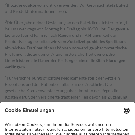
2
Biozidprodukte
vorsichtig verwenden. Vor Gebrauch stets Etikett
und Produktinformationen lesen.
3
Die Übergabe deiner Bestellung an den Paketdienstleister erfolgt
bei uns werktags von Montag bis Freitag bis 18:00 Uhr. Der genaue
Lieferzeitpunkt kann je nach Region und in Abhängigkeit der
Produktverfügbarkeit sowie vom Zustellzeitpunkt des Spediteurs
abweichen. Darüber hinaus können notwendige pharmazeutische
Prüfungen, die zu deiner Arzneimittelsicherheit dienen, die
Lieferfrist um die Dauer der Prüfungen einschließlich Klärungen
verlängern.
4
Für verschreibungspflichtige Medikamente stellt der Arzt ein
Rezept aus und der Patient erhält sie in der Apotheke. Die
gesetzliche Krankenversicherung übernimmt in der Regel die
Kosten dafür, der Versicherte trägt einen Teil davon als Zuzahlung
mit.
Grundsätzlich leisten Mitglieder Zuzahlungen in Höhe von zehn
Prozent des Abgabepreises,
mindestens
jedoch
fünf Euro
und
höchstens zehn Euro.
Es sind jedoch nie mehr als die tatsächlichen
Kosten der Leistung zu entrichten.
Diese Regeln gelten grundsätzlich auch für Online-Apotheken.