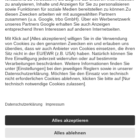
Bei Heilmitteln und häuslicher Krankenpflege beträgt die
Zuzahlung zehn Prozent der Kosten sowie zehn Euro je
Verordnung.
Um das Engagement der Versicherten für ihre eigene Gesundheit zu
stärken und die besondere Stellung der Familie zu unterstützen,
fallen
keine Zuzahlungen
an bei:
• Kindern und Jugendlichen bis zum vollendeten 18. Lebensjahr
mit Ausnahme der Fahrkosten
• Untersuchungen zur Vorsorge und Früherkennung, die von der
GKV getragen werden
• empfohlenen Schutzimpfungen
• Harn- und Blutteststreifen
Wir nutzen Trusted Shops als unabhängigen Dienstleister für die
Einholung von Bewertungen. Trusted Shops hat Maßnahmen
getroffen, um sicherzustellen, dass es sich um echte Bewertungen
handelt. Mehr Informationen findest du hier:
https://help.etrusted.com/hc/de/articles/4419944605341
Einige Bilder und Inhalte wurden unter Zuhilfenahme künstlicher
Intelligenz erstellt.