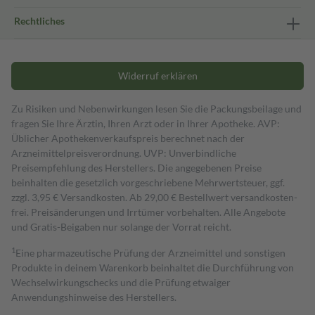
Rechtliches
Widerruf erklären
Zu Risiken und Nebenwirkungen lesen Sie die Packungsbeilage und
fragen Sie Ihre Ärztin, Ihren Arzt oder in Ihrer Apotheke. AVP:
Üblicher Apothekenverkaufspreis berechnet nach der
Arzneimittelpreisverordnung. UVP: Unverbindliche
Preisempfehlung des Herstellers. Die angegebenen Preise
beinhalten die gesetzlich vorgeschriebene Mehrwertsteuer, ggf.
zzgl. 3,95 € Versandkosten. Ab 29,00 € Bestell­wert versand­kosten­
frei. Preisänderungen und Irrtümer vorbehalten. Alle Angebote
und Gratis-Beigaben nur solange der Vorrat reicht.
1
Eine pharmazeutische Prüfung der Arzneimittel und sonstigen
Produkte in deinem Warenkorb beinhaltet die Durchführung von
Wechselwirkungschecks und die Prüfung etwaiger
Anwendungshinweise des Herstellers.