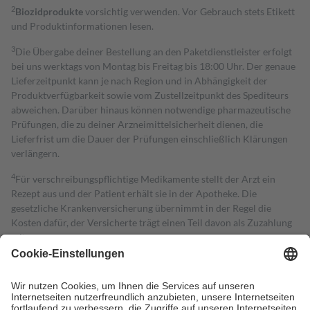
2
Biozidprodukte
vorsichtig verwenden. Vor Gebrauch stets Etikett
und Produktinformationen lesen.
3
Die Übergabe deiner Bestellung an den Paketdienstleister erfolgt
bei uns werktags von Montag bis Freitag bis 18:00 Uhr. Der genaue
Lieferzeitpunkt kann je nach Region und in Abhängigkeit der
Produktverfügbarkeit sowie vom Zustellzeitpunkt des Spediteurs
abweichen. Darüber hinaus können notwendige pharmazeutische
Prüfungen, die zu deiner Arzneimittelsicherheit dienen, die
Lieferfrist um die Dauer der Prüfungen einschließlich Klärungen
verlängern.
4
Für verschreibungspflichtige Medikamente stellt der Arzt ein
Rezept aus und der Patient erhält sie in der Apotheke. Die
gesetzliche Krankenversicherung übernimmt in der Regel die
Kosten dafür, der Versicherte trägt einen Teil davon als Zuzahlung
mit.
Grundsätzlich leisten Mitglieder Zuzahlungen in Höhe von zehn
Prozent des Abgabepreises,
mindestens
jedoch
fünf Euro
und
höchstens zehn Euro.
Es sind jedoch nie mehr als die tatsächlichen
Kosten der Leistung zu entrichten.
Diese Regeln gelten grundsätzlich auch für Online-Apotheken.