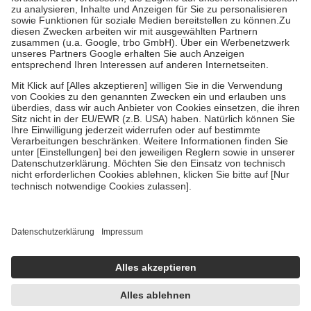
Bei Heilmitteln und häuslicher Krankenpflege beträgt die
Zuzahlung zehn Prozent der Kosten sowie zehn Euro je
Verordnung.
Um das Engagement der Versicherten für ihre eigene Gesundheit zu
stärken und die besondere Stellung der Familie zu unterstützen,
fallen
keine Zuzahlungen
an bei:
• Kindern und Jugendlichen bis zum vollendeten 18. Lebensjahr
mit Ausnahme der Fahrkosten
• Untersuchungen zur Vorsorge und Früherkennung, die von der
GKV getragen werden
• empfohlenen Schutzimpfungen
• Harn- und Blutteststreifen
Wir nutzen Trusted Shops als unabhängigen Dienstleister für die
Einholung von Bewertungen. Trusted Shops hat Maßnahmen
getroffen, um sicherzustellen, dass es sich um echte Bewertungen
handelt. Mehr Informationen findest du hier:
https://help.etrusted.com/hc/de/articles/4419944605341
Einige Bilder und Inhalte wurden unter Zuhilfenahme künstlicher
Intelligenz erstellt.