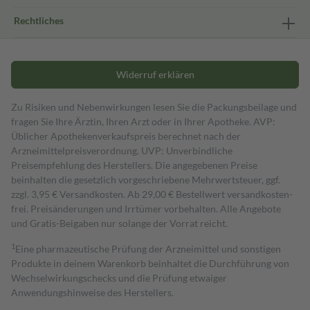
Rechtliches
Widerruf erklären
Zu Risiken und Nebenwirkungen lesen Sie die Packungsbeilage und
fragen Sie Ihre Ärztin, Ihren Arzt oder in Ihrer Apotheke. AVP:
Üblicher Apothekenverkaufspreis berechnet nach der
Arzneimittelpreisverordnung. UVP: Unverbindliche
Preisempfehlung des Herstellers. Die angegebenen Preise
beinhalten die gesetzlich vorgeschriebene Mehrwertsteuer, ggf.
zzgl. 3,95 € Versandkosten. Ab 29,00 € Bestell­wert versand­kosten­
frei. Preisänderungen und Irrtümer vorbehalten. Alle Angebote
und Gratis-Beigaben nur solange der Vorrat reicht.
1
Eine pharmazeutische Prüfung der Arzneimittel und sonstigen
Produkte in deinem Warenkorb beinhaltet die Durchführung von
Wechselwirkungschecks und die Prüfung etwaiger
Anwendungshinweise des Herstellers.