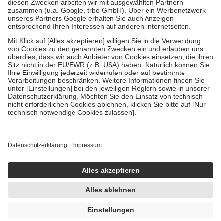
Zuzahlung zehn Prozent der Kosten sowie zehn Euro je
Verordnung.
Um das Engagement der Versicherten für ihre eigene Gesundheit zu
stärken und die besondere Stellung der Familie zu unterstützen,
fallen
keine Zuzahlungen
an bei:
• Kindern und Jugendlichen bis zum vollendeten 18. Lebensjahr
mit Ausnahme der Fahrkosten
• Untersuchungen zur Vorsorge und Früherkennung, die von der
GKV getragen werden
• empfohlenen Schutzimpfungen
• Harn- und Blutteststreifen
Wir nutzen Trusted Shops als unabhängigen Dienstleister für die
Einholung von Bewertungen. Trusted Shops hat Maßnahmen
getroffen, um sicherzustellen, dass es sich um echte Bewertungen
handelt. Mehr Informationen findest du hier:
https://help.etrusted.com/hc/de/articles/4419944605341
Einige Bilder und Inhalte wurden unter Zuhilfenahme künstlicher
Intelligenz erstellt.