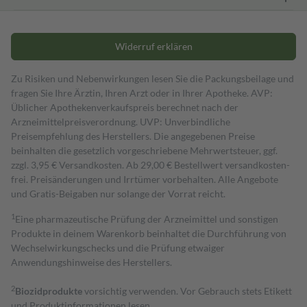
Widerruf erklären
Zu Risiken und Nebenwirkungen lesen Sie die Packungsbeilage und
fragen Sie Ihre Ärztin, Ihren Arzt oder in Ihrer Apotheke. AVP:
Üblicher Apothekenverkaufspreis berechnet nach der
Arzneimittelpreisverordnung. UVP: Unverbindliche
Preisempfehlung des Herstellers. Die angegebenen Preise
beinhalten die gesetzlich vorgeschriebene Mehrwertsteuer, ggf.
zzgl. 3,95 € Versandkosten. Ab 29,00 € Bestell­wert versand­kosten­
frei. Preisänderungen und Irrtümer vorbehalten. Alle Angebote
und Gratis-Beigaben nur solange der Vorrat reicht.
1
Eine pharmazeutische Prüfung der Arzneimittel und sonstigen
Produkte in deinem Warenkorb beinhaltet die Durchführung von
Wechselwirkungschecks und die Prüfung etwaiger
Anwendungshinweise des Herstellers.
2
Biozidprodukte
vorsichtig verwenden. Vor Gebrauch stets Etikett
und Produktinformationen lesen.