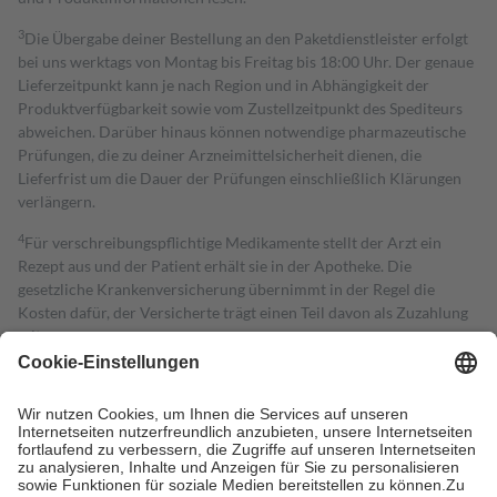
3
Die Übergabe deiner Bestellung an den Paketdienstleister erfolgt
bei uns werktags von Montag bis Freitag bis 18:00 Uhr. Der genaue
Lieferzeitpunkt kann je nach Region und in Abhängigkeit der
Produktverfügbarkeit sowie vom Zustellzeitpunkt des Spediteurs
abweichen. Darüber hinaus können notwendige pharmazeutische
Prüfungen, die zu deiner Arzneimittelsicherheit dienen, die
Lieferfrist um die Dauer der Prüfungen einschließlich Klärungen
verlängern.
4
Für verschreibungspflichtige Medikamente stellt der Arzt ein
Rezept aus und der Patient erhält sie in der Apotheke. Die
gesetzliche Krankenversicherung übernimmt in der Regel die
Kosten dafür, der Versicherte trägt einen Teil davon als Zuzahlung
mit.
Grundsätzlich leisten Mitglieder Zuzahlungen in Höhe von zehn
Prozent des Abgabepreises,
mindestens
jedoch
fünf Euro
und
höchstens zehn Euro.
Es sind jedoch nie mehr als die tatsächlichen
Kosten der Leistung zu entrichten.
Diese Regeln gelten grundsätzlich auch für Online-Apotheken.
Bei Heilmitteln und häuslicher Krankenpflege beträgt die