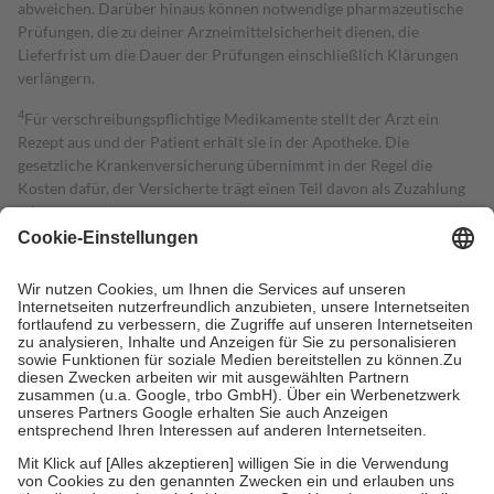
abweichen. Darüber hinaus können notwendige pharmazeutische
Prüfungen, die zu deiner Arzneimittelsicherheit dienen, die
Lieferfrist um die Dauer der Prüfungen einschließlich Klärungen
verlängern.
4
Für verschreibungspflichtige Medikamente stellt der Arzt ein
Rezept aus und der Patient erhält sie in der Apotheke. Die
gesetzliche Krankenversicherung übernimmt in der Regel die
Kosten dafür, der Versicherte trägt einen Teil davon als Zuzahlung
mit.
Grundsätzlich leisten Mitglieder Zuzahlungen in Höhe von zehn
Prozent des Abgabepreises,
mindestens
jedoch
fünf Euro
und
höchstens zehn Euro.
Es sind jedoch nie mehr als die tatsächlichen
Kosten der Leistung zu entrichten.
Diese Regeln gelten grundsätzlich auch für Online-Apotheken.
Bei Heilmitteln und häuslicher Krankenpflege beträgt die
Zuzahlung zehn Prozent der Kosten sowie zehn Euro je
Verordnung.
Um das Engagement der Versicherten für ihre eigene Gesundheit zu
stärken und die besondere Stellung der Familie zu unterstützen,
fallen
keine Zuzahlungen
an bei:
• Kindern und Jugendlichen bis zum vollendeten 18. Lebensjahr