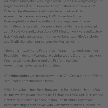
Zu Risiken und Nebenwirkungen lesen Sie die Packungsbeilage und
fragen Sie Ihre Ärztin, Ihren Arzt oder in Ihrer Apotheke. AVP:
Üblicher Apothekenverkaufspreis berechnet nach der
Arzneimittelpreisverordnung. UVP: Unverbindliche
Preisempfehlung des Herstellers. Die angegebenen Preise
beinhalten die gesetzlich vorgeschriebene Mehrwertsteuer, ggf.
zzgl. 3,95 € Versandkosten. Ab 29,00 € Bestell­wert versand­kosten­
frei. Preisänderungen und Irrtümer vorbehalten. Alle Angebote
und Gratis-Beigaben nur solange der Vorrat reicht.
1
Eine pharmazeutische Prüfung der Arzneimittel und sonstigen
Produkte in deinem Warenkorb beinhaltet die Durchführung von
Wechselwirkungschecks und die Prüfung etwaiger
Anwendungshinweise des Herstellers.
2
Biozidprodukte
vorsichtig verwenden. Vor Gebrauch stets Etikett
und Produktinformationen lesen.
3
Die Übergabe deiner Bestellung an den Paketdienstleister erfolgt
bei uns werktags von Montag bis Freitag bis 18:00 Uhr. Der genaue
Lieferzeitpunkt kann je nach Region und in Abhängigkeit der
Produktverfügbarkeit sowie vom Zustellzeitpunkt des Spediteurs