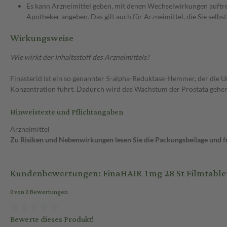
Es kann Arzneimittel geben, mit denen Wechselwirkungen auftret
Apotheker angeben. Das gilt auch für Arzneimittel, die Sie selb
Wirkungsweise
Wie wirkt der Inhaltsstoff des Arzneimittels?
Finasterid ist ein so genannter 5-alpha-Reduktase-Hemmer, der die
Konzentration führt. Dadurch wird das Wachstum der Prostata gehe
Hinweistexte und Pflichtangaben
Arzneimittel
Zu Risiken und Nebenwirkungen lesen Sie die Packungsbeilage und fra
Kundenbewertungen: FinaHAIR 1mg 28 St Filmtable
0 von 0 Bewertungen
Bewerte dieses Produkt!