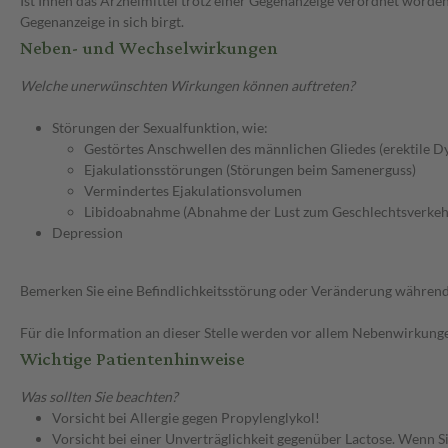
Ist Ihnen das Arzneimittel trotz einer Gegenanzeige verordnet worden
Gegenanzeige in sich birgt.
Neben- und Wechselwirkungen
Welche unerwünschten Wirkungen können auftreten?
Störungen der Sexualfunktion, wie:
Gestörtes Anschwellen des männlichen Gliedes (erektile D
Ejakulationsstörungen (Störungen beim Samenerguss)
Vermindertes Ejakulationsvolumen
Libidoabnahme (Abnahme der Lust zum Geschlechtsverkeh
Depression
Bemerken Sie eine Befindlichkeitsstörung oder Veränderung während 
Für die Information an dieser Stelle werden vor allem Nebenwirkunge
Wichtige Patientenhinweise
Was sollten Sie beachten?
Vorsicht bei Allergie gegen Propylenglykol!
Vorsicht bei einer Unverträglichkeit gegenüber Lactose. Wenn Si