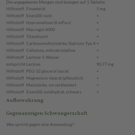
Die angegebenen Mengen sind bezogen auf 1 Tablette
Hilfsstoff
Finasterid
1 mg
Hilfsstoff
Eisen(III)-oxid
+
Hilfsstoff
Hypromellose (6 mPa·s)
+
Hilfsstoff
Macrogol 6000
+
Hilfsstoff
Titandioxid
+
Hilfsstoff
Carboxymethylstärke, Natrium Typ A
+
Hilfsstoff
Cellulose, mikrokristalline
+
Hilfsstoff
Lactose-1-Wasser
+
entspricht
Lactose
90,77 mg
Hilfsstoff
PEG-32 glycerol laurat
+
Hilfsstoff
Magnesium stearat (pflanzlich)
+
Hilfsstoff
Maisstärke, vorverkleistert
+
Hilfsstoff
Eisen(III)-oxidhydrat, schwarz
+
Aufbewahrung
Gegenanzeigen Schwangerschaft
Was spricht gegen eine Anwendung?