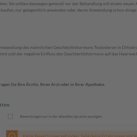
en. Sie sollten deswegen generell vor der Behandlung mit einem neuen A
st kaufen, nur gelegentlich anwenden oder deren Anwendung schon einige 
 Umwandlung des männlichen Geschlechtshormons Testosteron in Dihydrot
mmt und der negative Einfluss des Geschlechtshormons auf das Haarwac
gen Sie Ihre Ärztin, Ihren Arzt oder in Ihrer Apotheke.
tten
Bewertungen nur in der aktuellen Sprache anzeigen.
Keine Bewertungen gefunden. Teile deine Erfahrungen mit a