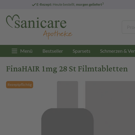
3
E-Rezept:
Heute bestellt,
morgen geliefert
Menü
Bestseller
Sparsets
Schmerzen & Ver
FinaHAIR 1mg 28 St Filmtabletten
Rezeptpflichtig