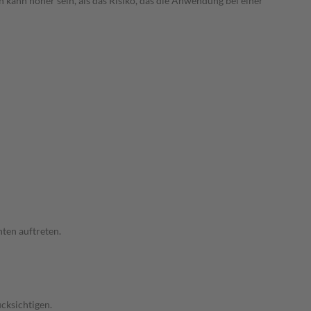
 kann höher sein, als das Risiko, das die Anwendung bei einer
ten auftreten.
cksichtigen.