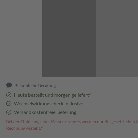
Abbildung kann abweichen
Persönliche Beratung
Heute bestellt und morgen geliefert³
Wechselwirkungscheck inklusive
Versandkostenfreie Lieferung
Bei der Einlösung eines Kassenrezeptes werden nur die gesetzlichen 
Rechnung gestellt.⁴