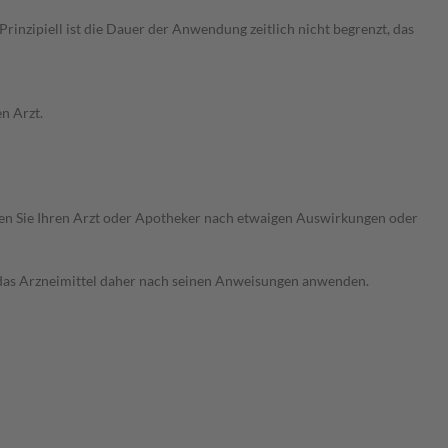
nzipiell ist die Dauer der Anwendung zeitlich nicht begrenzt, das
n Arzt.
ragen Sie Ihren Arzt oder Apotheker nach etwaigen Auswirkungen oder
e das Arzneimittel daher nach seinen Anweisungen anwenden.