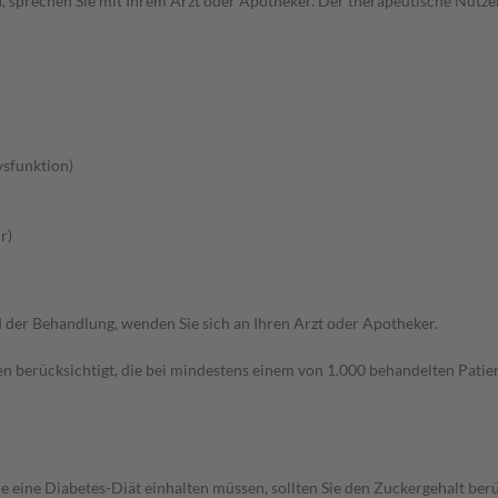
, sprechen Sie mit Ihrem Arzt oder Apotheker. Der therapeutische Nutzen
ysfunktion)
r)
der Behandlung, wenden Sie sich an Ihren Arzt oder Apotheker.
n berücksichtigt, die bei mindestens einem von 1.000 behandelten Patien
e eine Diabetes-Diät einhalten müssen, sollten Sie den Zuckergehalt berü