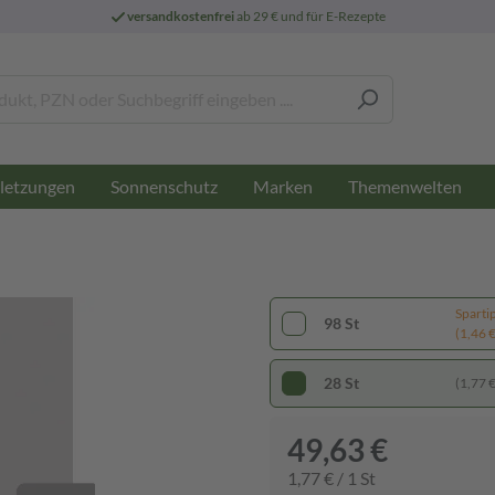
versandkostenfrei
ab 29 € und für E-Rezepte
letzungen
Sonnenschutz
Marken
Themenwelten
Sparti
98 St
(1,46 € 
28 St
(1,77 € 
49,63 €
1,77 € / 1 St