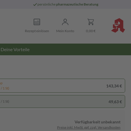
persönliche
pharmazeutische Beratung
Rezept einlösen
Mein Konto
0,00 €
Deine Vorteile
pp
143,34 €
/ 1 St)
49,63 €
/ 1 St)
Verfügbarkeit unbekannt
Preise inkl. MwSt. ggf. zzgl. Versandkosten