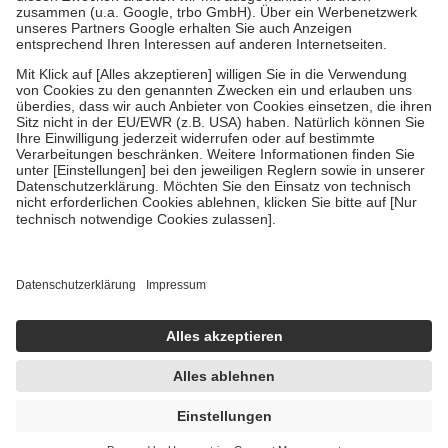
Verordnung.
Um das Engagement der Versicherten für ihre eigene Gesundheit zu
stärken und die besondere Stellung der Familie zu unterstützen,
fallen
keine Zuzahlungen
an bei:
• Kindern und Jugendlichen bis zum vollendeten 18. Lebensjahr
mit Ausnahme der Fahrkosten
• Untersuchungen zur Vorsorge und Früherkennung, die von der
GKV getragen werden
• empfohlenen Schutzimpfungen
• Harn- und Blutteststreifen
Wir nutzen Trusted Shops als unabhängigen Dienstleister für die
Einholung von Bewertungen. Trusted Shops hat Maßnahmen
getroffen, um sicherzustellen, dass es sich um echte Bewertungen
handelt. Mehr Informationen findest du hier:
https://help.etrusted.com/hc/de/articles/4419944605341
Einige Bilder und Inhalte wurden unter Zuhilfenahme künstlicher
Intelligenz erstellt.