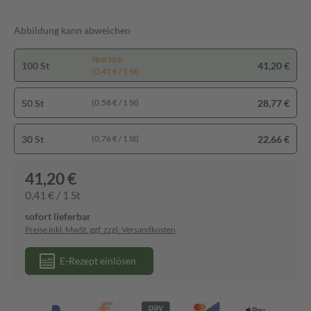
Abbildung kann abweichen
Spartipp
100 St
41,20 €
(0,41 € / 1 St)
50 St
28,77 €
(0,58 € / 1 St)
30 St
22,66 €
(0,76 € / 1 St)
41,20 €
0,41 € / 1 St
sofort lieferbar
Preise inkl. MwSt. ggf. zzgl. Versandkosten
E-Rezept einlösen