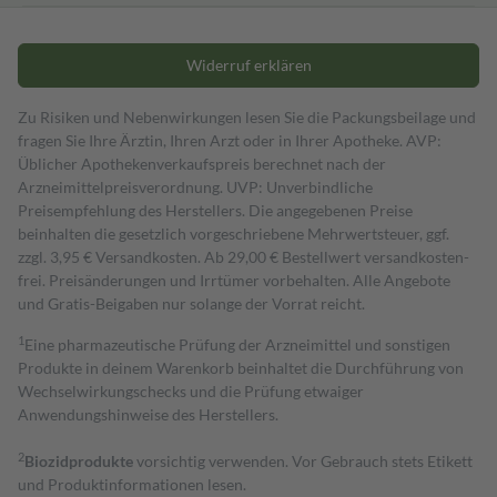
Widerruf erklären
Zu Risiken und Nebenwirkungen lesen Sie die Packungsbeilage und
fragen Sie Ihre Ärztin, Ihren Arzt oder in Ihrer Apotheke. AVP:
Üblicher Apothekenverkaufspreis berechnet nach der
Arzneimittelpreisverordnung. UVP: Unverbindliche
Preisempfehlung des Herstellers. Die angegebenen Preise
beinhalten die gesetzlich vorgeschriebene Mehrwertsteuer, ggf.
zzgl. 3,95 € Versandkosten. Ab 29,00 € Bestell­wert versand­kosten­
frei. Preisänderungen und Irrtümer vorbehalten. Alle Angebote
und Gratis-Beigaben nur solange der Vorrat reicht.
1
Eine pharmazeutische Prüfung der Arzneimittel und sonstigen
Produkte in deinem Warenkorb beinhaltet die Durchführung von
Wechselwirkungschecks und die Prüfung etwaiger
Anwendungshinweise des Herstellers.
2
Biozidprodukte
vorsichtig verwenden. Vor Gebrauch stets Etikett
und Produktinformationen lesen.