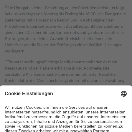
3
Die Übergabe deiner Bestellung an den Paketdienstleister erfolgt
bei uns werktags von Montag bis Freitag bis 18:00 Uhr. Der genaue
Lieferzeitpunkt kann je nach Region und in Abhängigkeit der
Produktverfügbarkeit sowie vom Zustellzeitpunkt des Spediteurs
abweichen. Darüber hinaus können notwendige pharmazeutische
Prüfungen, die zu deiner Arzneimittelsicherheit dienen, die
Lieferfrist um die Dauer der Prüfungen einschließlich Klärungen
verlängern.
4
Für verschreibungspflichtige Medikamente stellt der Arzt ein
Rezept aus und der Patient erhält sie in der Apotheke. Die
gesetzliche Krankenversicherung übernimmt in der Regel die
Kosten dafür, der Versicherte trägt einen Teil davon als Zuzahlung
mit.
Grundsätzlich leisten Mitglieder Zuzahlungen in Höhe von zehn
Prozent des Abgabepreises,
mindestens
jedoch
fünf Euro
und
höchstens zehn Euro.
Es sind jedoch nie mehr als die tatsächlichen
Kosten der Leistung zu entrichten.
Diese Regeln gelten grundsätzlich auch für Online-Apotheken.
Bei Heilmitteln und häuslicher Krankenpflege beträgt die
Zuzahlung zehn Prozent der Kosten sowie zehn Euro je