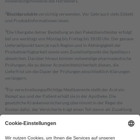
Anwendungshinweise des Herstellers.
2
Biozidprodukte
vorsichtig verwenden. Vor Gebrauch stets Etikett
und Produktinformationen lesen.
3
Die Übergabe deiner Bestellung an den Paketdienstleister erfolgt
bei uns werktags von Montag bis Freitag bis 18:00 Uhr. Der genaue
Lieferzeitpunkt kann je nach Region und in Abhängigkeit der
Produktverfügbarkeit sowie vom Zustellzeitpunkt des Spediteurs
abweichen. Darüber hinaus können notwendige pharmazeutische
Prüfungen, die zu deiner Arzneimittelsicherheit dienen, die
Lieferfrist um die Dauer der Prüfungen einschließlich Klärungen
verlängern.
4
Für verschreibungspflichtige Medikamente stellt der Arzt ein
Rezept aus und der Patient erhält sie in der Apotheke. Die
gesetzliche Krankenversicherung übernimmt in der Regel die
Kosten dafür, der Versicherte trägt einen Teil davon als Zuzahlung
mit.
Grundsätzlich leisten Mitglieder Zuzahlungen in Höhe von zehn
Prozent des Abgabepreises,
mindestens
jedoch
fünf Euro
und
höchstens zehn Euro.
Es sind jedoch nie mehr als die tatsächlichen