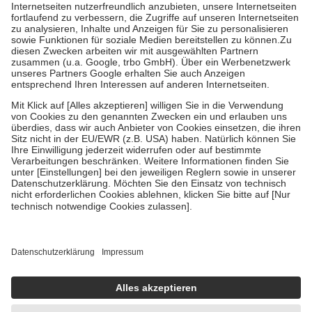
Kosten der Leistung zu entrichten.
Diese Regeln gelten grundsätzlich auch für Online-Apotheken.
Bei Heilmitteln und häuslicher Krankenpflege beträgt die
Zuzahlung zehn Prozent der Kosten sowie zehn Euro je
Verordnung.
Um das Engagement der Versicherten für ihre eigene Gesundheit zu
stärken und die besondere Stellung der Familie zu unterstützen,
fallen
keine Zuzahlungen
an bei:
• Kindern und Jugendlichen bis zum vollendeten 18. Lebensjahr
mit Ausnahme der Fahrkosten
• Untersuchungen zur Vorsorge und Früherkennung, die von der
GKV getragen werden
• empfohlenen Schutzimpfungen
• Harn- und Blutteststreifen
Wir nutzen Trusted Shops als unabhängigen Dienstleister für die
Einholung von Bewertungen. Trusted Shops hat Maßnahmen
getroffen, um sicherzustellen, dass es sich um echte Bewertungen
handelt. Mehr Informationen findest du hier:
https://help.etrusted.com/hc/de/articles/4419944605341
Einige Bilder und Inhalte wurden unter Zuhilfenahme künstlicher