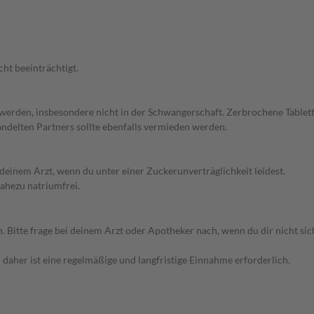
cht beeinträchtigt.
 werden, insbesondere nicht in der Schwangerschaft. Zerbrochene Tabl
delten Partners sollte ebenfalls vermieden werden.
 deinem Arzt, wenn du unter einer Zuckerunverträglichkeit leidest.
nahezu natriumfrei.
itte frage bei deinem Arzt oder Apotheker nach, wenn du dir nicht sich
daher ist eine regelmäßige und langfristige Einnahme erforderlich.