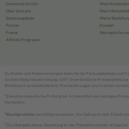
Download-Archiv
Mein Kundenko
Über Sanicare
Mein Merkzettel
Stellenangebote
Meine Bestellun
Partner
Kontakt
Presse
Neuregistrierun
Affiliate Programm
Zu Risiken und Nebenwirkungen lesen Sie die Packungsbeilage und fra
Arzneimittelpreisverordnung. UVP: Unverbindliche Preisempfehlung de
Bestell­wert versand­kosten­frei. Preisänderungen und Irrtümer vorbeh
1
Eine pharmazeutische Prüfung der Arzneimittel und sonstigen Pro
Herstellers.
2
Biozidprodukte
vorsichtig verwenden. Vor Gebrauch stets Etikett u
3
Die Übergabe deiner Bestellung an den Paketdienstleister erfolgt bei