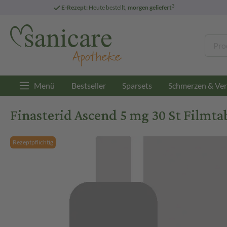
3
E-Rezept:
Heute bestellt,
morgen geliefert
Menü
Bestseller
Sparsets
Schmerzen & Ver
Finasterid Ascend 5 mg 30 St Filmta
Rezeptpflichtig