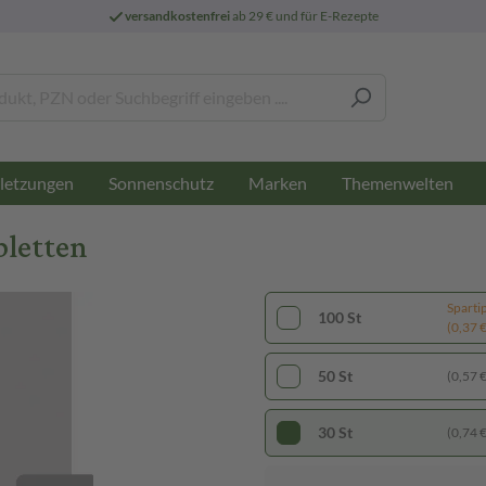
versandkostenfrei
ab 29 € und für E-Rezepte
letzungen
Sonnenschutz
Marken
Themenwelten
bletten
Sparti
100 St
(0,37 € 
50 St
(0,57 € 
30 St
(0,74 € 