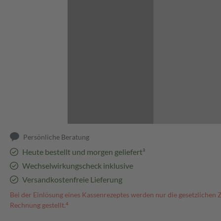
Abbildung kann abweichen
Persönliche Beratung
Heute bestellt und morgen geliefert³
Wechselwirkungscheck inklusive
Versandkostenfreie Lieferung
Bei der Einlösung eines Kassenrezeptes werden nur die gesetzlichen 
Rechnung gestellt.⁴