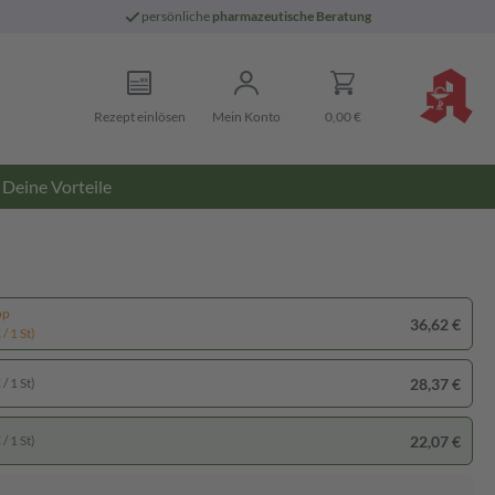
persönliche
pharmazeutische Beratung
Rezept einlösen
Mein Konto
0,00 €
Deine Vorteile
pp
36,62 €
/ 1 St)
28,37 €
/ 1 St)
22,07 €
/ 1 St)