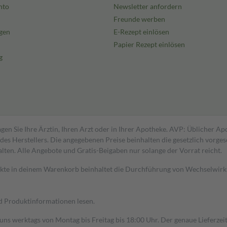
nto
Newsletter anfordern
Freunde werben
gen
E-Rezept einlösen
Papier Rezept einlösen
g
gen Sie Ihre Ärztin, Ihren Arzt oder in Ihrer Apotheke. AVP: Üblicher A
s Herstellers. Die angegebenen Preise beinhalten die gesetzlich vorgesc
alten. Alle Angebote und Gratis-Beigaben nur solange der Vorrat reicht.
dukte in deinem Warenkorb beinhaltet die Durchführung von Wechselwir
nd Produktinformationen lesen.
 uns werktags von Montag bis Freitag bis 18:00 Uhr. Der genaue Lieferze