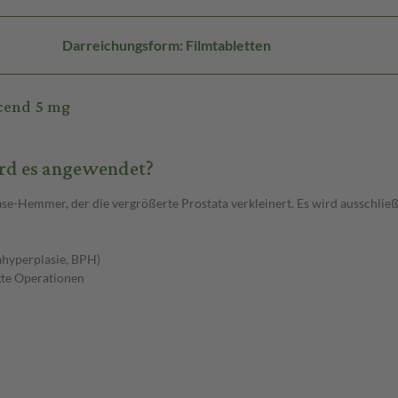
Darreichungsform: Filmtabletten
scend 5 mg
ird es angewendet?
ase-Hemmer, der die vergrößerte Prostata verkleinert. Es wird ausschlie
ahyperplasie, BPH)
gte Operationen