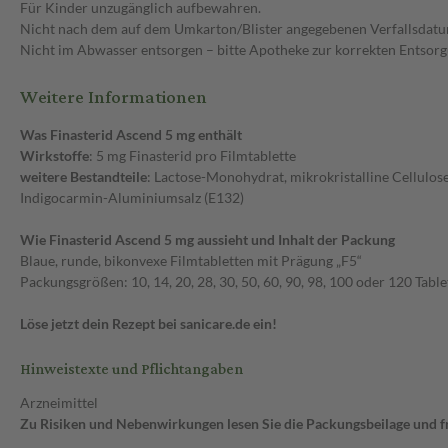
Für Kinder unzugänglich aufbewahren.
Nicht nach dem auf dem Umkarton/Blister angegebenen Verfallsdatu
Nicht im Abwasser entsorgen – bitte Apotheke zur korrekten Entsorg
Weitere Informationen
Was Finasterid Ascend 5 mg enthält
Wirkstoffe
: 5 mg Finasterid pro Filmtablette
weitere Bestandteile
: Lactose-Monohydrat, mikrokristalline Cellulo
Indigocarmin-Aluminiumsalz (E132)
Wie Finasterid Ascend 5 mg aussieht und Inhalt der Packung
Blaue, runde, bikonvexe Filmtabletten mit Prägung „F5“
Packungsgrößen: 10, 14, 20, 28, 30, 50, 60, 90, 98, 100 oder 120 Tablet
Löse jetzt dein Rezept bei sanicare.de ein!
Hinweistexte und Pflichtangaben
Arzneimittel
Zu Risiken und Nebenwirkungen lesen Sie die Packungsbeilage und fra