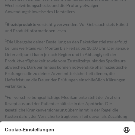
Wechselwirkungschecks und die Prüfung etwaiger
Anwendungshinweise des Herstellers.
2
Biozidprodukte
vorsichtig verwenden. Vor Gebrauch stets Etikett
und Produktinformationen lesen.
3
Die Übergabe deiner Bestellung an den Paketdienstleister erfolgt
bei uns werktags von Montag bis Freitag bis 18:00 Uhr. Der genaue
Lieferzeitpunkt kann je nach Region und in Abhängigkeit der
Produktverfügbarkeit sowie vom Zustellzeitpunkt des Spediteurs
abweichen. Darüber hinaus können notwendige pharmazeutische
Prüfungen, die zu deiner Arzneimittelsicherheit dienen, die
Lieferfrist um die Dauer der Prüfungen einschließlich Klärungen
verlängern.
4
Für verschreibungspflichtige Medikamente stellt der Arzt ein
Rezept aus und der Patient erhält sie in der Apotheke. Die
gesetzliche Krankenversicherung übernimmt in der Regel die
Kosten dafür, der Versicherte trägt einen Teil davon als Zuzahlung
mit.
Grundsätzlich leisten Mitglieder Zuzahlungen in Höhe von zehn