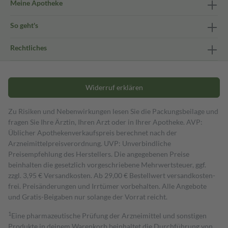
Meine Apotheke
So geht's
Rechtliches
Widerruf erklären
Zu Risiken und Nebenwirkungen lesen Sie die Packungsbeilage und
fragen Sie Ihre Ärztin, Ihren Arzt oder in Ihrer Apotheke. AVP:
Üblicher Apothekenverkaufspreis berechnet nach der
Arzneimittelpreisverordnung. UVP: Unverbindliche
Preisempfehlung des Herstellers. Die angegebenen Preise
beinhalten die gesetzlich vorgeschriebene Mehrwertsteuer, ggf.
zzgl. 3,95 € Versandkosten. Ab 29,00 € Bestell­wert versand­kosten­
frei. Preisänderungen und Irrtümer vorbehalten. Alle Angebote
und Gratis-Beigaben nur solange der Vorrat reicht.
1
Eine pharmazeutische Prüfung der Arzneimittel und sonstigen
Produkte in deinem Warenkorb beinhaltet die Durchführung von