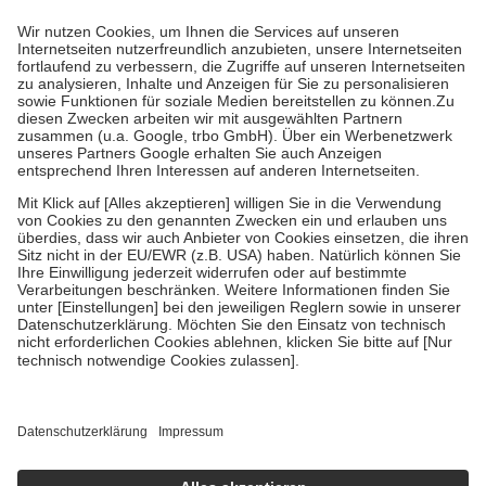
Prozent des Abgabepreises,
mindestens
jedoch
fünf Euro
und
höchstens zehn Euro.
Es sind jedoch nie mehr als die tatsächlichen
Kosten der Leistung zu entrichten.
Diese Regeln gelten grundsätzlich auch für Online-Apotheken.
Bei Heilmitteln und häuslicher Krankenpflege beträgt die
Zuzahlung zehn Prozent der Kosten sowie zehn Euro je
Verordnung.
Um das Engagement der Versicherten für ihre eigene Gesundheit zu
stärken und die besondere Stellung der Familie zu unterstützen,
fallen
keine Zuzahlungen
an bei:
• Kindern und Jugendlichen bis zum vollendeten 18. Lebensjahr
mit Ausnahme der Fahrkosten
• Untersuchungen zur Vorsorge und Früherkennung, die von der
GKV getragen werden
• empfohlenen Schutzimpfungen
• Harn- und Blutteststreifen
Wir nutzen Trusted Shops als unabhängigen Dienstleister für die
Einholung von Bewertungen. Trusted Shops hat Maßnahmen
getroffen, um sicherzustellen, dass es sich um echte Bewertungen
handelt. Mehr Informationen findest du hier:
https://help.etrusted.com/hc/de/articles/4419944605341