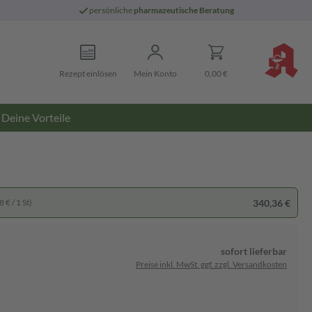
persönliche
pharmazeutische Beratung
Rezept einlösen
Mein Konto
0,00 €
Deine Vorteile
340,36 €
 € / 1 St)
sofort lieferbar
Preise inkl. MwSt. ggf. zzgl. Versandkosten