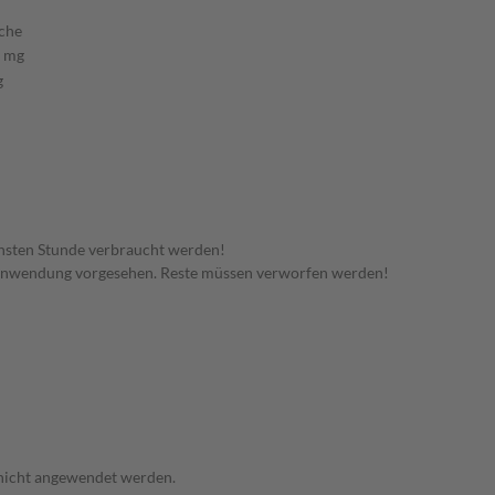
sche
1 mg
g
hsten Stunde verbraucht werden!
 Anwendung vorgesehen. Reste müssen verworfen werden!
 nicht angewendet werden.