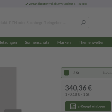
versandkostenfrei
ab 29 € und für E-Rezepte
letzungen
Sonnenschutz
Marken
Themenwelten
2 St
(170,18
340,36 €
170,18 € / 1 St
E-Rezept einlösen