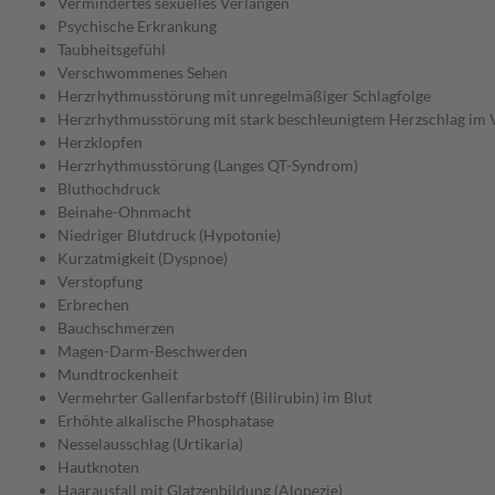
Vermindertes sexuelles Verlangen
Psychische Erkrankung
Taubheitsgefühl
Verschwommenes Sehen
Herzrhythmusstörung mit unregelmäßiger Schlagfolge
Herzrhythmusstörung mit stark beschleunigtem Herzschlag im 
Herzklopfen
Herzrhythmusstörung (Langes QT-Syndrom)
Bluthochdruck
Beinahe-Ohnmacht
Niedriger Blutdruck (Hypotonie)
Kurzatmigkeit (Dyspnoe)
Verstopfung
Erbrechen
Bauchschmerzen
Magen-Darm-Beschwerden
Mundtrockenheit
Vermehrter Gallenfarbstoff (Bilirubin) im Blut
Erhöhte alkalische Phosphatase
Nesselausschlag (Urtikaria)
Hautknoten
Haarausfall mit Glatzenbildung (Alopezie)