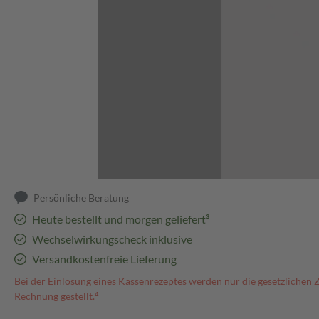
Abbildung kann abweichen
Persönliche Beratung
Heute bestellt und morgen geliefert³
Wechselwirkungscheck inklusive
Versandkostenfreie Lieferung
Bei der Einlösung eines Kassenrezeptes werden nur die gesetzlichen 
Rechnung gestellt.⁴