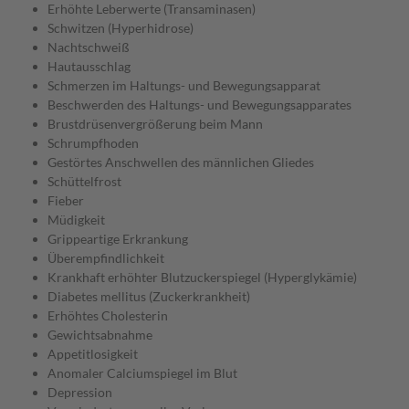
Erhöhte Leberwerte (Transaminasen)
Schwitzen (Hyperhidrose)
Nachtschweiß
Hautausschlag
Schmerzen im Haltungs- und Bewegungsapparat
Beschwerden des Haltungs- und Bewegungsapparates
Brustdrüsenvergrößerung beim Mann
Schrumpfhoden
Gestörtes Anschwellen des männlichen Gliedes
Schüttelfrost
Fieber
Müdigkeit
Grippeartige Erkrankung
Überempfindlichkeit
Krankhaft erhöhter Blutzuckerspiegel (Hyperglykämie)
Diabetes mellitus (Zuckerkrankheit)
Erhöhtes Cholesterin
Gewichtsabnahme
Appetitlosigkeit
Anomaler Calciumspiegel im Blut
Depression