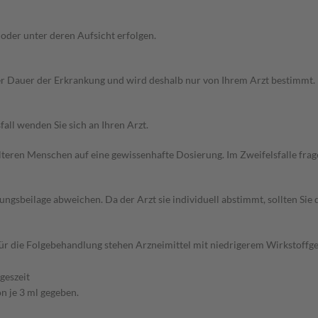
der unter deren Aufsicht erfolgen.
r Dauer der Erkrankung und wird deshalb nur von Ihrem Arzt bestimmt.
all wenden Sie sich an Ihren Arzt.
d älteren Menschen auf eine gewissenhafte Dosierung. Im Zweifelsfalle f
gsbeilage abweichen. Da der Arzt sie individuell abstimmt, sollten Si
 Für die Folgebehandlung stehen Arzneimittel mit niedrigerem Wirkstoff
geszeit
n je 3 ml gegeben.