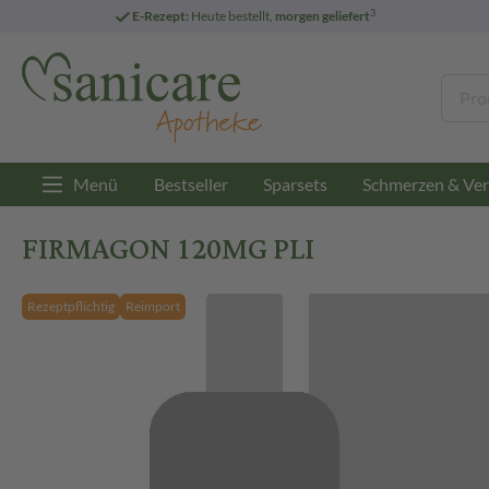
3
E-Rezept:
Heute bestellt,
morgen geliefert
Menü
Bestseller
Sparsets
Schmerzen & Ver
FIRMAGON 120MG PLI
Rezeptpflichtig
Reimport