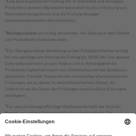
Eine pharmazeutische Prüfung der Arzneimittel und sonstigen
Produkte in deinem Warenkorb beinhaltet die Durchführung von
Wechselwirkungschecks und die Prüfung etwaiger
Anwendungshinweise des Herstellers.
2
Biozidprodukte
vorsichtig verwenden. Vor Gebrauch stets Etikett
und Produktinformationen lesen.
3
Die Übergabe deiner Bestellung an den Paketdienstleister erfolgt
bei uns werktags von Montag bis Freitag bis 18:00 Uhr. Der genaue
Lieferzeitpunkt kann je nach Region und in Abhängigkeit der
Produktverfügbarkeit sowie vom Zustellzeitpunkt des Spediteurs
abweichen. Darüber hinaus können notwendige pharmazeutische
Prüfungen, die zu deiner Arzneimittelsicherheit dienen, die
Lieferfrist um die Dauer der Prüfungen einschließlich Klärungen
verlängern.
4
Für verschreibungspflichtige Medikamente stellt der Arzt ein
Rezept aus und der Patient erhält sie in der Apotheke. Die
gesetzliche Krankenversicherung übernimmt in der Regel die
Kosten dafür, der Versicherte trägt einen Teil davon als Zuzahlung
mit.