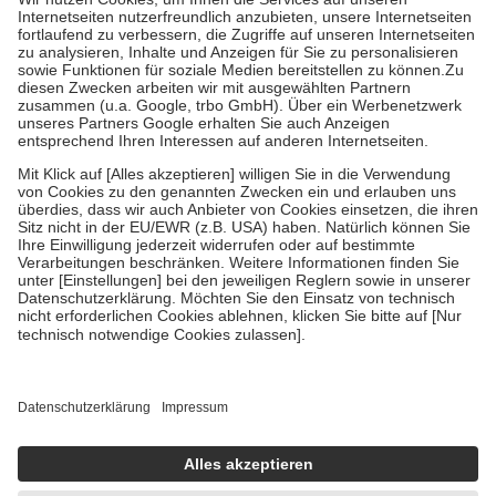
Grundsätzlich leisten Mitglieder Zuzahlungen in Höhe von zehn
Prozent des Abgabepreises,
mindestens
jedoch
fünf Euro
und
höchstens zehn Euro.
Es sind jedoch nie mehr als die tatsächlichen
Kosten der Leistung zu entrichten.
Diese Regeln gelten grundsätzlich auch für Online-Apotheken.
Bei Heilmitteln und häuslicher Krankenpflege beträgt die
Zuzahlung zehn Prozent der Kosten sowie zehn Euro je
Verordnung.
Um das Engagement der Versicherten für ihre eigene Gesundheit zu
stärken und die besondere Stellung der Familie zu unterstützen,
fallen
keine Zuzahlungen
an bei:
• Kindern und Jugendlichen bis zum vollendeten 18. Lebensjahr
mit Ausnahme der Fahrkosten
• Untersuchungen zur Vorsorge und Früherkennung, die von der
GKV getragen werden
• empfohlenen Schutzimpfungen
• Harn- und Blutteststreifen
Wir nutzen Trusted Shops als unabhängigen Dienstleister für die
Einholung von Bewertungen. Trusted Shops hat Maßnahmen
getroffen, um sicherzustellen, dass es sich um echte Bewertungen
handelt. Mehr Informationen findest du hier: