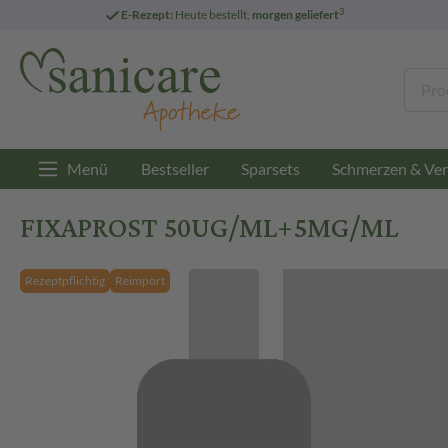
3
E-Rezept:
Heute bestellt,
morgen geliefert
Menü
Bestseller
Sparsets
Schmerzen & Ver
FIXAPROST 50UG/ML+5MG/ML
Rezeptpflichtig
Reimport