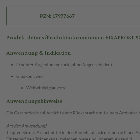
PZN: 17977667
Produktdetails/Produktinformationen FIXAPROS
Anwendung & Indikation
Erhöhter Augeninnendruck (ohne Augenschäden)
Glaukom, wie:
Weitwinkelglaukom
Anwendungshinweise
Die Gesamtdosis sollte nicht ohne Rücksprache mit einem Arzt oder
Art der Anwendung?
Tropfen Sie das Arzneimittel in den Bindehautsack des betroffenen A
Finger auf den Tränenkanal zwischen Nase und innerem Augenlid.