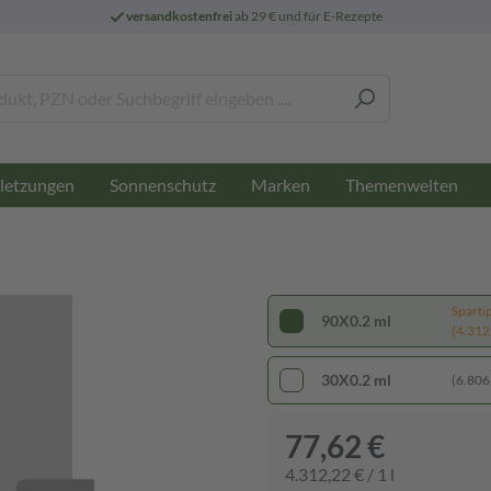
versandkostenfrei
ab 29 € und für E-Rezepte
letzungen
Sonnenschutz
Marken
Themenwelten
Sparti
90X0.2 ml
(4.312,
30X0.2 ml
(6.806,
77,62 €
4.312,22 € / 1 l