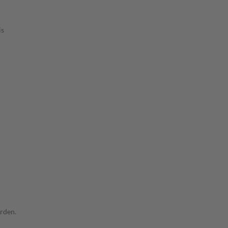
is
rden.