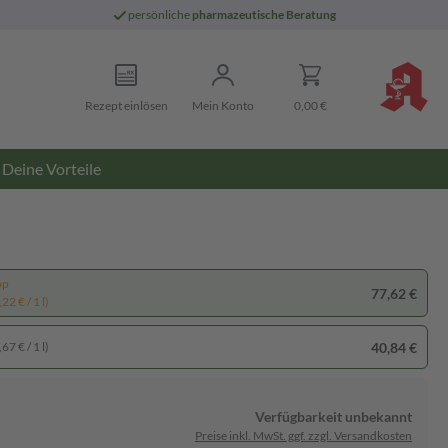
persönliche
pharmazeutische Beratung
Rezept einlösen
Mein Konto
0,00 €
Deine Vorteile
pp
77,62 €
22 € / 1 l)
40,84 €
67 € / 1 l)
Verfügbarkeit unbekannt
Preise inkl. MwSt. ggf. zzgl. Versandkosten