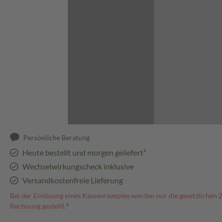
Abbildung kann abweichen
Persönliche Beratung
Heute bestellt und morgen geliefert³
Wechselwirkungscheck inklusive
Versandkostenfreie Lieferung
Bei der Einlösung eines Kassenrezeptes werden nur die gesetzlichen 
Rechnung gestellt.⁴