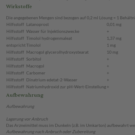
Wirkstoffe
Die angegebenen Mengen sind bezogen auf 0,2 ml Lösung = 1 Behältn
Hilfsstoff
Latanoprost
0,01 mg
Hilfsstoff
Wasser für Injektionszwecke
+
Hilfsstoff
Timolol hydrogenmaleat
1,37 mg
entspricht
Timolol
1 mg
Hilfsstoff
Macrogol glycerolhydroxystearat
10 mg
Hilfsstoff
Sorbitol
+
Hilfsstoff
Macrogol
+
Hilfsstoff
Carbomer
+
Hilfsstoff
Dinatrium edetat-2-Wasser
+
Hilfsstoff
Natriumhydroxid zur pH-Wert-Einstellung
+
Aufbewahrung
Aufbewahrung
Lagerung vor Anbruch
Das Arzneimittel muss im Dunkeln (z.B. im Umkarton) aufbewahrt we
Aufbewahrung nach Anbruch oder Zubereitung