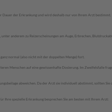
Dauer der Erkrankung und wird deshalb nur von Ihrem Arzt bestimmt. Pri
unter anderem zu Reizerscheinungen am Auge, Erbrechen, Blutdruckabfall
anz normal (also nicht mit der doppelten Menge) fort.
d älteren Menschen auf eine gewissenhafte Dosierung. Im Zweifelsfalle f
gsbeilage abweichen. Da der Arzt sie individuell abstimmt, sollten Si
r Ihre spezielle Erkrankung besprechen Sie am besten mit Ihrem Arzt: