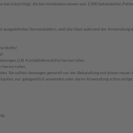
n berücksichtigt, die bei mindestens einem von 1.000 behandelten Patien
bei ausgedehnten Sonnenbädern, weil die Haut während der Anwendung de
he Stoffe!
e!
eizungen (z.B. Kontaktdermatitis) hervorrufen.
n hervorrufen.
en. Sie sollten deswegen generell vor der Behandlung mit einem neuen A
st kaufen, nur gelegentlich anwenden oder deren Anwendung schon einige 
ng.