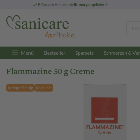
3
E-Rezept:
Heute bestellt,
morgen geliefert
Menü
Bestseller
Sparsets
Schmerzen & Ver
Flammazine 50 g Creme
Rezeptpflichtig
Reimport