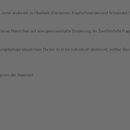
 unter anderem zu Übelkeit, Erbrechen, Kopfschmerzen und Schwindel. 
d älteren Menschen auf eine gewissenhafte Dosierung. Im Zweifelsfalle f
gsbeilage abweichen. Da der Arzt sie individuell abstimmt, sollten Si
 von der Tageszeit