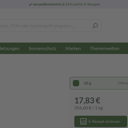
versandkostenfrei
ab 29 € und für E-Rezepte
letzungen
Sonnenschutz
Marken
Themenwelten
50 g
(356,60
17,83 €
356,60 € / 1 kg
E-Rezept einlösen