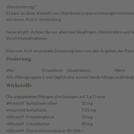
Überdosierung?
Es kann zu einer Vielzahl von Überdosierungserscheinungen kommen,
mit einem Arzt in Verbindung.
Generell gilt: Achten Sie vor allem bei Säuglingen, Kleinkindern un
Vorsichtsmaßnahmen.
Eine vom Arzt verordnete Dosierung kann von den Angaben der Packun
Dosierung
Wer
Einzeldosis
Gesamtdosis
Wann
Alle Altersgruppen
1-mal täglich
eine ausreichende Menge
unabhängig
Wirkstoffe
Die angegebenen Mengen sind bezogen auf 1 g Creme
Wirkstoff
Sulfadiazin silber
10 mg
entspricht
Sulfadiazin
7,01 mg
Hilfsstoff
Propylenglycol
70 mg
Hilfsstoff
Cetylalkohol
40 mg
Hilfsstoff
Glycerolmonostearat 40-50%
+