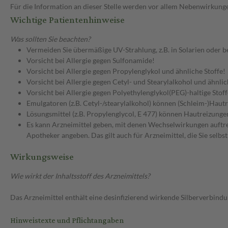
Für die Information an dieser Stelle werden vor allem Nebenwirkunge
Wichtige Patientenhinweise
Was sollten Sie beachten?
Vermeiden Sie übermäßige UV-Strahlung, z.B. in Solarien oder 
Vorsicht bei Allergie gegen Sulfonamide!
Vorsicht bei Allergie gegen Propylenglykol und ähnliche Stoffe!
Vorsicht bei Allergie gegen Cetyl- und Stearylalkohol und ähnlic
Vorsicht bei Allergie gegen Polyethylenglykol(PEG)-haltige Stoff
Emulgatoren (z.B. Cetyl-/stearylalkohol) können (Schleim-)Hautr
Lösungsmittel (z.B. Propylenglycol, E 477) können Hautreizunge
Es kann Arzneimittel geben, mit denen Wechselwirkungen auftret
Apotheker angeben. Das gilt auch für Arzneimittel, die Sie selb
Wirkungsweise
Wie wirkt der Inhaltsstoff des Arzneimittels?
Das Arzneimittel enthält eine desinfizierend wirkende Silberverbindu
Hinweistexte und Pflichtangaben