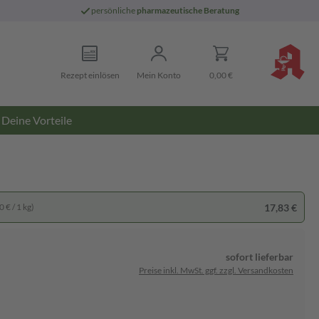
persönliche
pharmazeutische Beratung
Rezept einlösen
Mein Konto
0,00 €
Deine Vorteile
17,83 €
 € / 1 kg)
sofort lieferbar
Preise inkl. MwSt. ggf. zzgl. Versandkosten