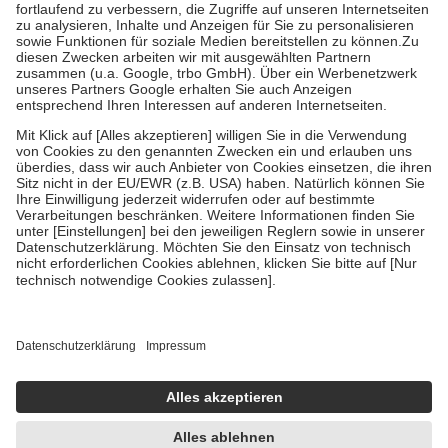
Diese Regeln gelten grundsätzlich auch für Online-Apotheken.
Bei Heilmitteln und häuslicher Krankenpflege beträgt die
Zuzahlung zehn Prozent der Kosten sowie zehn Euro je
Verordnung.
Um das Engagement der Versicherten für ihre eigene Gesundheit zu
stärken und die besondere Stellung der Familie zu unterstützen,
fallen
keine Zuzahlungen
an bei:
• Kindern und Jugendlichen bis zum vollendeten 18. Lebensjahr
mit Ausnahme der Fahrkosten
• Untersuchungen zur Vorsorge und Früherkennung, die von der
GKV getragen werden
• empfohlenen Schutzimpfungen
• Harn- und Blutteststreifen
Wir nutzen Trusted Shops als unabhängigen Dienstleister für die
Einholung von Bewertungen. Trusted Shops hat Maßnahmen
getroffen, um sicherzustellen, dass es sich um echte Bewertungen
handelt. Mehr Informationen findest du hier:
https://help.etrusted.com/hc/de/articles/4419944605341
Einige Bilder und Inhalte wurden unter Zuhilfenahme künstlicher
Intelligenz erstellt.