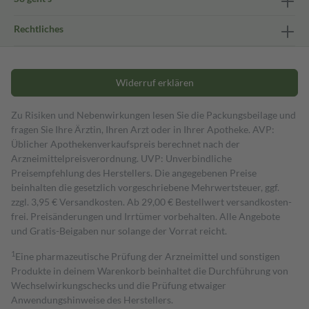
Rechtliches
Widerruf erklären
Zu Risiken und Nebenwirkungen lesen Sie die Packungsbeilage und
fragen Sie Ihre Ärztin, Ihren Arzt oder in Ihrer Apotheke. AVP:
Üblicher Apothekenverkaufspreis berechnet nach der
Arzneimittelpreisverordnung. UVP: Unverbindliche
Preisempfehlung des Herstellers. Die angegebenen Preise
beinhalten die gesetzlich vorgeschriebene Mehrwertsteuer, ggf.
zzgl. 3,95 € Versandkosten. Ab 29,00 € Bestell­wert versand­kosten­
frei. Preisänderungen und Irrtümer vorbehalten. Alle Angebote
und Gratis-Beigaben nur solange der Vorrat reicht.
1
Eine pharmazeutische Prüfung der Arzneimittel und sonstigen
Produkte in deinem Warenkorb beinhaltet die Durchführung von
Wechselwirkungschecks und die Prüfung etwaiger
Anwendungshinweise des Herstellers.