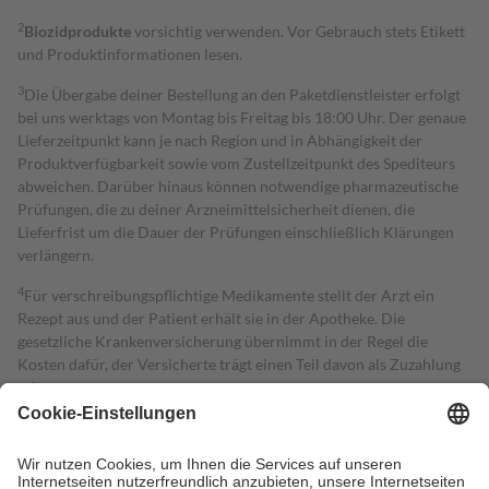
2
Biozidprodukte
vorsichtig verwenden. Vor Gebrauch stets Etikett
und Produktinformationen lesen.
3
Die Übergabe deiner Bestellung an den Paketdienstleister erfolgt
bei uns werktags von Montag bis Freitag bis 18:00 Uhr. Der genaue
Lieferzeitpunkt kann je nach Region und in Abhängigkeit der
Produktverfügbarkeit sowie vom Zustellzeitpunkt des Spediteurs
abweichen. Darüber hinaus können notwendige pharmazeutische
Prüfungen, die zu deiner Arzneimittelsicherheit dienen, die
Lieferfrist um die Dauer der Prüfungen einschließlich Klärungen
verlängern.
4
Für verschreibungspflichtige Medikamente stellt der Arzt ein
Rezept aus und der Patient erhält sie in der Apotheke. Die
gesetzliche Krankenversicherung übernimmt in der Regel die
Kosten dafür, der Versicherte trägt einen Teil davon als Zuzahlung
mit.
Grundsätzlich leisten Mitglieder Zuzahlungen in Höhe von zehn
Prozent des Abgabepreises,
mindestens
jedoch
fünf Euro
und
höchstens zehn Euro.
Es sind jedoch nie mehr als die tatsächlichen
Kosten der Leistung zu entrichten.