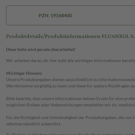
PZN: 19168400
Produktdetails/Produktinformationen FLUANXOL 
Diese Seite wird gerade überarbeitet!
Wir arbeiten daran, dir hier bald alle wichtigen Informationen bereitz
Wichtiger Hinweis:
Unsere Produktangaben dienen ausschließlich zu Informationszwecken
Warnhinweise sorgfältig zu lesen und diese für spätere Rückfragen au
Bitte beachte, dass unsere Informationen keinen Ersatz für eine prof
möglichen Risiken oder Nebenwirkungen empfehlen wir dir, medizini
Für die Richtigkeit und Vollständigkeit der Produktangaben, die vo
selbstverständlich unberührt.
Zu Risiken und Nebenwirkungen lesen Sie die Packungsbeilage und frag