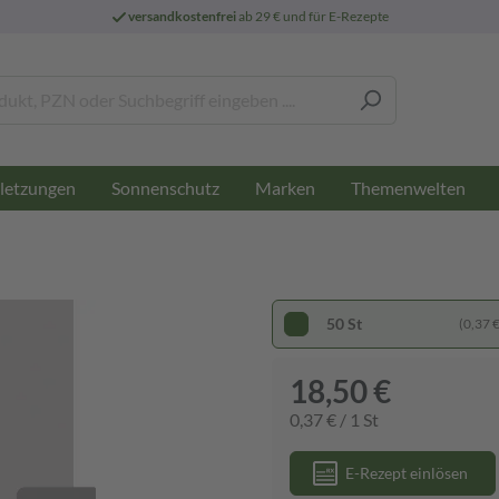
versandkostenfrei
ab 29 € und für E-Rezepte
letzungen
Sonnenschutz
Marken
Themenwelten
50 St
(0,37 € 
18,50 €
0,37 € / 1 St
E-Rezept einlösen