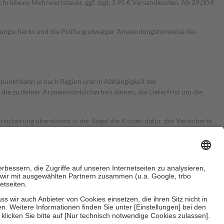
hriebene Mehrwertsteuer, ggf. zzgl. 3,95 € Versandkosten. Ab 29,00 €
kungschecks und die Prüfung etwaiger Anwendungshinweise des
itpunkt kann je nach Region und in Abhängigkeit der
 zu deiner Arzneimittelsicherheit dienen, die Lieferfrist um die
ersicherung übernimmt in der Regel die Kosten dafür, der Versicherte
Euro.
Es sind jedoch nie mehr als die tatsächlichen Kosten der Leistung
e Zuzahlungen
an bei: