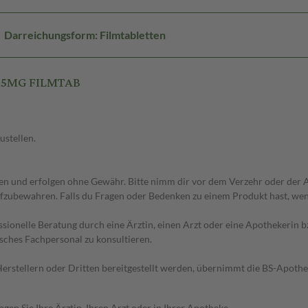
Darreichungsform: Filmtabletten
0.5MG FILMTAB
ustellen.
 und erfolgen ohne Gewähr. Bitte nimm dir vor dem Verzehr oder der An
fzubewahren. Falls du Fragen oder Bedenken zu einem Produkt hast, wende
essionelle Beratung durch eine Ärztin, einen Arzt oder eine Apothekerin
sches Fachpersonal zu konsultieren.
n Herstellern oder Dritten bereitgestellt werden, übernimmt die BS-Apot
en Sie Ihre Ärztin, Ihren Arzt oder in Ihrer Apotheke.