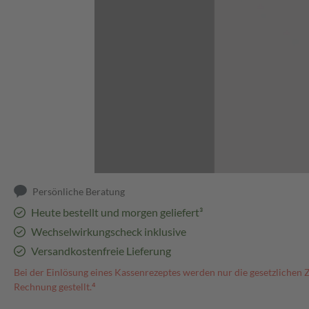
Abbildung kann abweichen
Persönliche Beratung
Heute bestellt und morgen geliefert³
Wechselwirkungscheck inklusive
Versandkostenfreie Lieferung
Bei der Einlösung eines Kassenrezeptes werden nur die gesetzlichen 
Rechnung gestellt.⁴