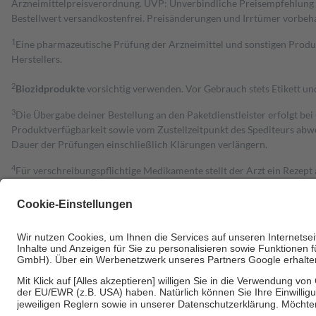
Arzneimittelpreisverordnung. UVP: Unverbindliche Preisempfehlung de
Bestell­wert versand­kosten­frei. Preisänderungen und Irrtümer vorbeh
1
Eine pharmazeutische Prüfung der Arzneimittel und sonstigen Pro
Herstellers.
2
Biozidprodukte
vorsichtig verwenden. Vor Gebrauch stets Etikett u
3
Die Übergabe deiner Bestellung an den Paketdienstleister erfolgt bei
Produktverfügbarkeit sowie vom Zustellzeitpunkt des Spediteurs abwe
Dauer der Prüfungen einschließlich Klärungen verlängern.
4
Für verschreibungspflichtige Medikamente stellt der Arzt ein Rezept 
trägt einen Teil davon als Zuzahlung mit.
Grundsätzlich leisten Mitglieder Zuzahlungen in Höhe von zehn Proz
zu entrichten.
Diese Regeln gelten grundsätzlich auch für Online-Apotheken.
Bei Heilmitteln und häuslicher Krankenpflege beträgt die Zuzahlung 
Um das Engagement der Versicherten für ihre eigene Gesundheit zu stä
• Kindern und Jugendlichen bis zum vollendeten 18. Lebensjahr mit
• Untersuchungen zur Vorsorge und Früherkennung, die von der GKV
• empfohlenen Schutzimpfungen