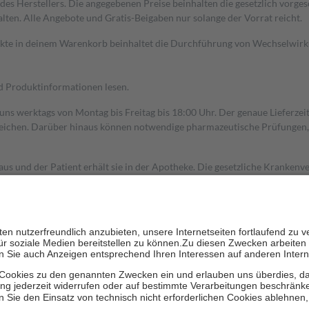
s Herstellers. Die angegebenen Preise beinhalten die gesetzlich vorgesc
alten. Alle Angebote und Gratis-Beigaben nur solange der Vorrat reicht.
dukte in deinem Warenkorb beinhaltet die Durchführung von Wechselwir
nd Produktinformationen lesen.
 uns werktags von Montag bis Freitag bis 18:00 Uhr. Der genaue Lieferze
ichen. Darüber hinaus können notwendige pharmazeutische Prüfungen, die
aus und der Patient erhält sie in der Apotheke. Die gesetzliche Krankenv
ent des Abgabepreises,
mindestens
jedoch
fünf Euro
und
höchstens zehn 
zehn Prozent der Kosten sowie zehn Euro je Verordnung.
rken und die besondere Stellung der Familie zu unterstützen, fallen
kein
 Ausnahme der Fahrkosten
 getragen werden