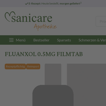
3
E-Rezept:
Heute bestellt,
morgen geliefert
Menü
Bestseller
Sparsets
Schmerzen & Ver
FLUANXOL 0.5MG FILMTAB
Rezeptpflichtig
Reimport