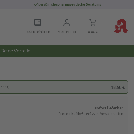
persönliche
pharmazeutische Beratung
Rezept einlösen
Mein Konto
0,00 €
Deine Vorteile
18,50 €
/ 1 St)
sofort lieferbar
Preise inkl. MwSt. ggf. zzgl. Versandkosten