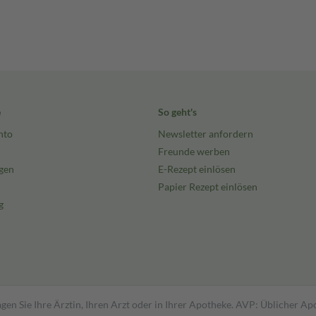
e
So geht's
nto
Newsletter anfordern
Freunde werben
gen
E-Rezept einlösen
Papier Rezept einlösen
g
gen Sie Ihre Ärztin, Ihren Arzt oder in Ihrer Apotheke. AVP: Üblicher A