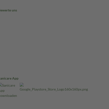
Bewerte uns
Sanicare App