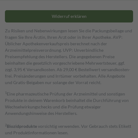
Widerruf erklären
Zu Risiken und Nebenwirkungen lesen Sie die Packungsbeilage und
fragen Sie Ihre Ärztin, Ihren Arzt oder in Ihrer Apotheke. AVP:
Üblicher Apothekenverkaufspreis berechnet nach der
Arzneimittelpreisverordnung. UVP: Unverbindliche
Preisempfehlung des Herstellers. Die angegebenen Preise
beinhalten die gesetzlich vorgeschriebene Mehrwertsteuer, ggf.
zzgl. 3,95 € Versandkosten. Ab 29,00 € Bestell­wert versand­kosten­
frei. Preisänderungen und Irrtümer vorbehalten. Alle Angebote
und Gratis-Beigaben nur solange der Vorrat reicht.
1
Eine pharmazeutische Prüfung der Arzneimittel und sonstigen
Produkte in deinem Warenkorb beinhaltet die Durchführung von
Wechselwirkungschecks und die Prüfung etwaiger
Anwendungshinweise des Herstellers.
2
Biozidprodukte
vorsichtig verwenden. Vor Gebrauch stets Etikett
und Produktinformationen lesen.