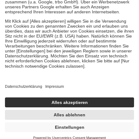
Verordnung.
Um das Engagement der Versicherten für ihre eigene Gesundheit zu
stärken und die besondere Stellung der Familie zu unterstützen,
fallen
keine Zuzahlungen
an bei:
• Kindern und Jugendlichen bis zum vollendeten 18. Lebensjahr
mit Ausnahme der Fahrkosten
• Untersuchungen zur Vorsorge und Früherkennung, die von der
GKV getragen werden
• empfohlenen Schutzimpfungen
• Harn- und Blutteststreifen
Wir nutzen Trusted Shops als unabhängigen Dienstleister für die
Einholung von Bewertungen. Trusted Shops hat Maßnahmen
getroffen, um sicherzustellen, dass es sich um echte Bewertungen
handelt. Mehr Informationen findest du hier:
https://help.etrusted.com/hc/de/articles/4419944605341
Einige Bilder und Inhalte wurden unter Zuhilfenahme künstlicher
Intelligenz erstellt.