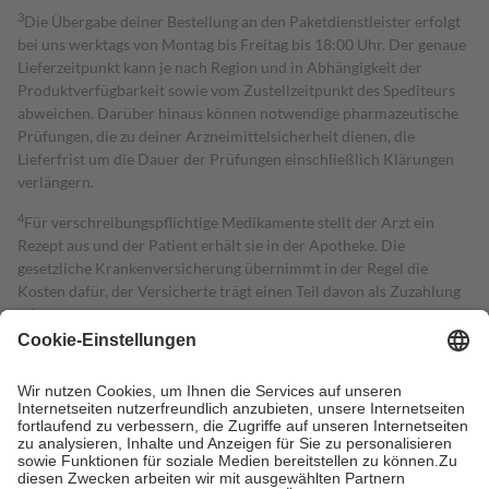
3
Die Übergabe deiner Bestellung an den Paketdienstleister erfolgt
bei uns werktags von Montag bis Freitag bis 18:00 Uhr. Der genaue
Lieferzeitpunkt kann je nach Region und in Abhängigkeit der
Produktverfügbarkeit sowie vom Zustellzeitpunkt des Spediteurs
abweichen. Darüber hinaus können notwendige pharmazeutische
Prüfungen, die zu deiner Arzneimittelsicherheit dienen, die
Lieferfrist um die Dauer der Prüfungen einschließlich Klärungen
verlängern.
4
Für verschreibungspflichtige Medikamente stellt der Arzt ein
Rezept aus und der Patient erhält sie in der Apotheke. Die
gesetzliche Krankenversicherung übernimmt in der Regel die
Kosten dafür, der Versicherte trägt einen Teil davon als Zuzahlung
mit.
Grundsätzlich leisten Mitglieder Zuzahlungen in Höhe von zehn
Prozent des Abgabepreises,
mindestens
jedoch
fünf Euro
und
höchstens zehn Euro.
Es sind jedoch nie mehr als die tatsächlichen
Kosten der Leistung zu entrichten.
Diese Regeln gelten grundsätzlich auch für Online-Apotheken.
Bei Heilmitteln und häuslicher Krankenpflege beträgt die
Zuzahlung zehn Prozent der Kosten sowie zehn Euro je