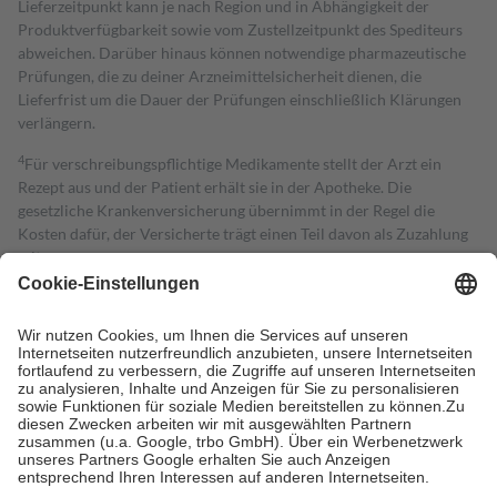
Lieferzeitpunkt kann je nach Region und in Abhängigkeit der
Produktverfügbarkeit sowie vom Zustellzeitpunkt des Spediteurs
abweichen. Darüber hinaus können notwendige pharmazeutische
Prüfungen, die zu deiner Arzneimittelsicherheit dienen, die
Lieferfrist um die Dauer der Prüfungen einschließlich Klärungen
verlängern.
4
Für verschreibungspflichtige Medikamente stellt der Arzt ein
Rezept aus und der Patient erhält sie in der Apotheke. Die
gesetzliche Krankenversicherung übernimmt in der Regel die
Kosten dafür, der Versicherte trägt einen Teil davon als Zuzahlung
mit.
Grundsätzlich leisten Mitglieder Zuzahlungen in Höhe von zehn
Prozent des Abgabepreises,
mindestens
jedoch
fünf Euro
und
höchstens zehn Euro.
Es sind jedoch nie mehr als die tatsächlichen
Kosten der Leistung zu entrichten.
Diese Regeln gelten grundsätzlich auch für Online-Apotheken.
Bei Heilmitteln und häuslicher Krankenpflege beträgt die
Zuzahlung zehn Prozent der Kosten sowie zehn Euro je
Verordnung.
Um das Engagement der Versicherten für ihre eigene Gesundheit zu
stärken und die besondere Stellung der Familie zu unterstützen,