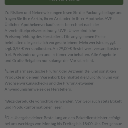
Zu Risiken und Nebenwirkungen lesen Sie die Packungsbeilage und
fragen Sie Ihre Ärztin, Ihren Arzt oder in Ihrer Apotheke. AVP:
Üblicher Apothekenverkaufspreis berechnet nach der
Arzneimittelpreisverordnung. UVP: Unverbindliche
Preisempfehlung des Herstellers. Die angegebenen Preise
beinhalten die gesetzlich vorgeschriebene Mehrwertsteuer, ggf.
zzgl. 3,95 € Versandkosten. Ab 29,00 € Bestell­wert versand­kosten­
frei. Preisänderungen und Irrtümer vorbehalten. Alle Angebote
und Gratis-Beigaben nur solange der Vorrat reicht.
1
Eine pharmazeutische Prüfung der Arzneimittel und sonstigen
Produkte in deinem Warenkorb beinhaltet die Durchführung von
Wechselwirkungschecks und die Prüfung etwaiger
Anwendungshinweise des Herstellers.
2
Biozidprodukte
vorsichtig verwenden. Vor Gebrauch stets Etikett
und Produktinformationen lesen.
3
Die Übergabe deiner Bestellung an den Paketdienstleister erfolgt
bei uns werktags von Montag bis Freitag bis 18:00 Uhr. Der genaue