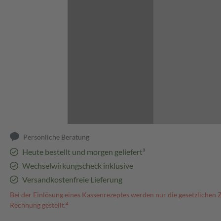
Abbildung kann abweichen
Persönliche Beratung
Heute bestellt und morgen geliefert³
Wechselwirkungscheck inklusive
Versandkostenfreie Lieferung
Bei der Einlösung eines Kassenrezeptes werden nur die gesetzlichen 
Rechnung gestellt.⁴