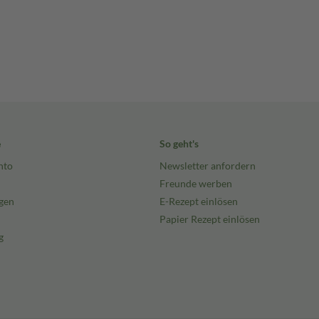
e
So geht's
nto
Newsletter anfordern
Freunde werben
gen
E-Rezept einlösen
Papier Rezept einlösen
g