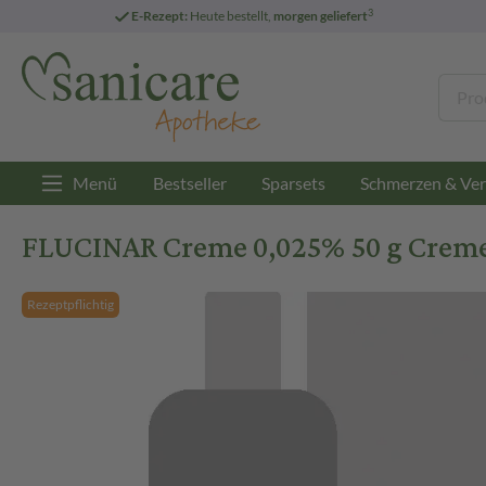
3
E-Rezept:
Heute bestellt,
morgen geliefert
Menü
Bestseller
Sparsets
Schmerzen & Ver
FLUCINAR Creme 0,025% 50 g Crem
Rezeptpflichtig