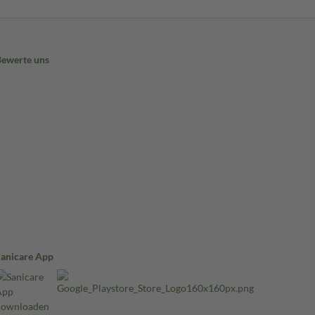
Bewerte uns
Sanicare App