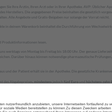
gen Sie Ihre Ärztin, Ihren Arzt oder in Ihrer Apotheke. AVP: Üblicher A
s Herstellers. Die angegebenen Preise beinhalten die gesetzlich vorgesc
alten. Alle Angebote und Gratis-Beigaben nur solange der Vorrat reicht.
dukte in deinem Warenkorb beinhaltet die Durchführung von Wechselwir
nd Produktinformationen lesen.
 uns werktags von Montag bis Freitag bis 18:00 Uhr. Der genaue Lieferze
ichen. Darüber hinaus können notwendige pharmazeutische Prüfungen, die
aus und der Patient erhält sie in der Apotheke. Die gesetzliche Krankenv
ent des Abgabepreises,
mindestens
jedoch
fünf Euro
und
höchstens zehn 
zehn Prozent der Kosten sowie zehn Euro je Verordnung.
rken und die besondere Stellung der Familie zu unterstützen, fallen
kein
 Ausnahme der Fahrkosten