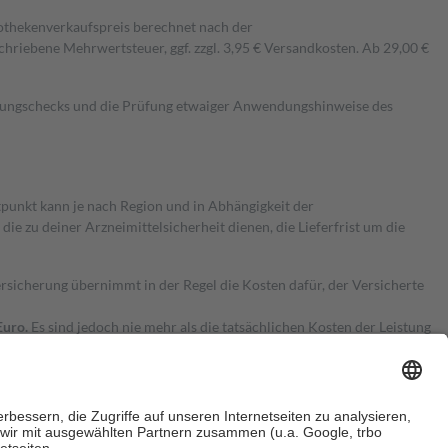
pothekenverkaufspreis berechnet nach der
hriebene Mehrwertsteuer, ggf. zzgl. 3,95 € Versandkosten. Ab 29,00 €
kungschecks und die Prüfung etwaiger Anwendungshinweise des
itpunkt kann je nach Region und in Abhängigkeit der
 zu deiner Arzneimittelsicherheit dienen, die Lieferfrist um die
ersicherung übernimmt in der Regel die Kosten dafür, der Versicherte
Euro.
Es sind jedoch nie mehr als die tatsächlichen Kosten der Leistung
e Zuzahlungen
an bei: