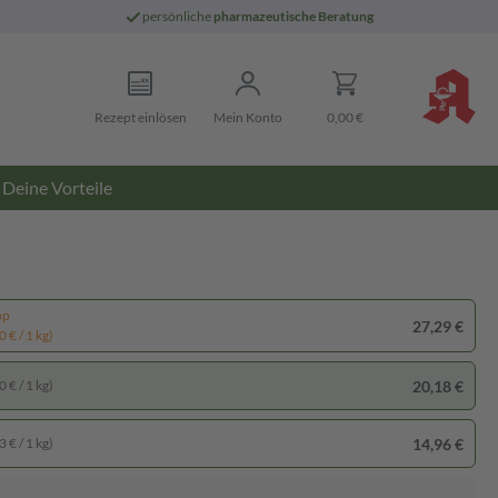
persönliche
pharmazeutische Beratung
Rezept einlösen
Mein Konto
0,00 €
Deine Vorteile
pp
27,29 €
 € / 1 kg)
20,18 €
 € / 1 kg)
14,96 €
 € / 1 kg)