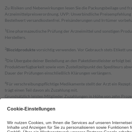
Zu Risiken und Nebenwirkungen lesen Sie die Packungsbeilage und fra
Arzneimittelpreisverordnung. UVP: Unverbindliche Preisempfehlung de
Bestell­wert versand­kosten­frei. Preisänderungen und Irrtümer vorbeh
1
Eine pharmazeutische Prüfung der Arzneimittel und sonstigen Pro
Herstellers.
2
Biozidprodukte
vorsichtig verwenden. Vor Gebrauch stets Etikett u
3
Die Übergabe deiner Bestellung an den Paketdienstleister erfolgt bei
Produktverfügbarkeit sowie vom Zustellzeitpunkt des Spediteurs abwe
Dauer der Prüfungen einschließlich Klärungen verlängern.
4
Für verschreibungspflichtige Medikamente stellt der Arzt ein Rezept 
trägt einen Teil davon als Zuzahlung mit.
Grundsätzlich leisten Mitglieder Zuzahlungen in Höhe von zehn Proz
zu entrichten.
Diese Regeln gelten grundsätzlich auch für Online-Apotheken.
Bei Heilmitteln und häuslicher Krankenpflege beträgt die Zuzahlung 
Um das Engagement der Versicherten für ihre eigene Gesundheit zu stä
• Kindern und Jugendlichen bis zum vollendeten 18. Lebensjahr mit