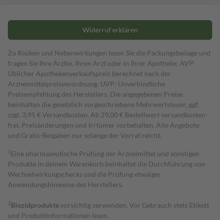
Widerruf erklären
Zu Risiken und Nebenwirkungen lesen Sie die Packungsbeilage und
fragen Sie Ihre Ärztin, Ihren Arzt oder in Ihrer Apotheke. AVP:
Üblicher Apothekenverkaufspreis berechnet nach der
Arzneimittelpreisverordnung. UVP: Unverbindliche
Preisempfehlung des Herstellers. Die angegebenen Preise
beinhalten die gesetzlich vorgeschriebene Mehrwertsteuer, ggf.
zzgl. 3,95 € Versandkosten. Ab 29,00 € Bestell­wert versand­kosten­
frei. Preisänderungen und Irrtümer vorbehalten. Alle Angebote
und Gratis-Beigaben nur solange der Vorrat reicht.
1
Eine pharmazeutische Prüfung der Arzneimittel und sonstigen
Produkte in deinem Warenkorb beinhaltet die Durchführung von
Wechselwirkungschecks und die Prüfung etwaiger
Anwendungshinweise des Herstellers.
2
Biozidprodukte
vorsichtig verwenden. Vor Gebrauch stets Etikett
und Produktinformationen lesen.