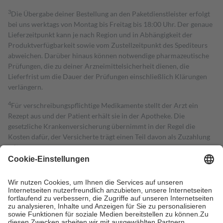
3
Die Übergabe deiner Bestellung an den Paketdienstleister erfolgt
bei uns werktags von Montag bis Freitag bis 18:00 Uhr. Der genaue
Lieferzeitpunkt kann je nach Region und in Abhängigkeit der
Produktverfügbarkeit sowie vom Zustellzeitpunkt des Spediteurs
abweichen. Darüber hinaus können notwendige pharmazeutische
Prüfungen, die zu deiner Arzneimittelsicherheit dienen, die
Lieferfrist um die Dauer der Prüfungen einschließlich Klärungen
verlängern.
4
Für verschreibungspflichtige Medikamente stellt der Arzt ein
Rezept aus und der Patient erhält sie in der Apotheke. Die
gesetzliche Krankenversicherung übernimmt in der Regel die
Kosten dafür, der Versicherte trägt einen Teil davon als Zuzahlung
mit.
Grundsätzlich leisten Mitglieder Zuzahlungen in Höhe von zehn
Prozent des Abgabepreises,
mindestens
jedoch
fünf Euro
und
höchstens zehn Euro.
Es sind jedoch nie mehr als die tatsächlichen
Kosten der Leistung zu entrichten.
Diese Regeln gelten grundsätzlich auch für Online-Apotheken.
Bei Heilmitteln und häuslicher Krankenpflege beträgt die
Zuzahlung zehn Prozent der Kosten sowie zehn Euro je