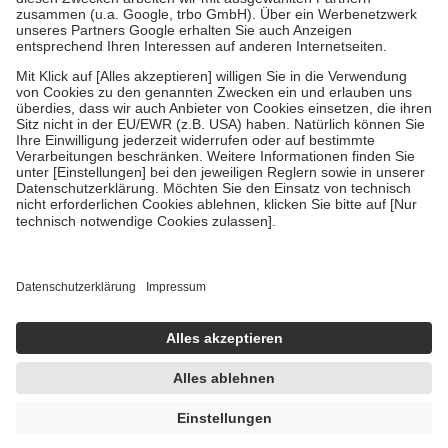
Verordnung.
Um das Engagement der Versicherten für ihre eigene Gesundheit zu
stärken und die besondere Stellung der Familie zu unterstützen,
fallen
keine Zuzahlungen
an bei:
• Kindern und Jugendlichen bis zum vollendeten 18. Lebensjahr
mit Ausnahme der Fahrkosten
• Untersuchungen zur Vorsorge und Früherkennung, die von der
GKV getragen werden
• empfohlenen Schutzimpfungen
• Harn- und Blutteststreifen
Wir nutzen Trusted Shops als unabhängigen Dienstleister für die
Einholung von Bewertungen. Trusted Shops hat Maßnahmen
getroffen, um sicherzustellen, dass es sich um echte Bewertungen
handelt. Mehr Informationen findest du hier:
https://help.etrusted.com/hc/de/articles/4419944605341
Einige Bilder und Inhalte wurden unter Zuhilfenahme künstlicher
Intelligenz erstellt.