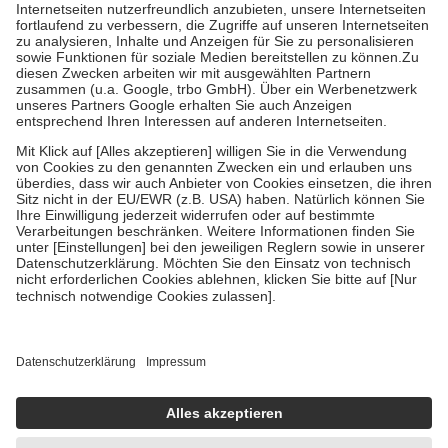
Kosten der Leistung zu entrichten.
Diese Regeln gelten grundsätzlich auch für Online-Apotheken.
Bei Heilmitteln und häuslicher Krankenpflege beträgt die
Zuzahlung zehn Prozent der Kosten sowie zehn Euro je
Verordnung.
Um das Engagement der Versicherten für ihre eigene Gesundheit zu
stärken und die besondere Stellung der Familie zu unterstützen,
fallen
keine Zuzahlungen
an bei:
• Kindern und Jugendlichen bis zum vollendeten 18. Lebensjahr
mit Ausnahme der Fahrkosten
• Untersuchungen zur Vorsorge und Früherkennung, die von der
GKV getragen werden
• empfohlenen Schutzimpfungen
• Harn- und Blutteststreifen
Wir nutzen Trusted Shops als unabhängigen Dienstleister für die
Einholung von Bewertungen. Trusted Shops hat Maßnahmen
getroffen, um sicherzustellen, dass es sich um echte Bewertungen
handelt. Mehr Informationen findest du hier:
https://help.etrusted.com/hc/de/articles/4419944605341
Einige Bilder und Inhalte wurden unter Zuhilfenahme künstlicher