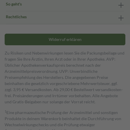
So geht's
Rechtliches
Widerruf erklären
Zu Risiken und Nebenwirkungen lesen Sie die Packungsbeilage und
fragen Sie Ihre Ärztin, Ihren Arzt oder in Ihrer Apotheke. AVP:
Üblicher Apothekenverkaufspreis berechnet nach der
Arzneimittelpreisverordnung. UVP: Unverbindliche
Preisempfehlung des Herstellers. Die angegebenen Preise
beinhalten die gesetzlich vorgeschriebene Mehrwertsteuer, ggf.
zzgl. 3,95 € Versandkosten. Ab 29,00 € Bestell­wert versand­kosten­
frei. Preisänderungen und Irrtümer vorbehalten. Alle Angebote
und Gratis-Beigaben nur solange der Vorrat reicht.
1
Eine pharmazeutische Prüfung der Arzneimittel und sonstigen
Produkte in deinem Warenkorb beinhaltet die Durchführung von
Wechselwirkungschecks und die Prüfung etwaiger