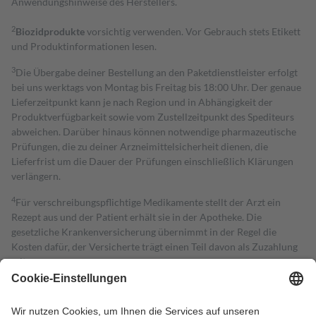
Anwendungshinweise des Herstellers.
2
Biozidprodukte
vorsichtig verwenden. Vor Gebrauch stets Etikett
und Produktinformationen lesen.
3
Die Übergabe deiner Bestellung an den Paketdienstleister erfolgt
bei uns werktags von Montag bis Freitag bis 18:00 Uhr. Der genaue
Lieferzeitpunkt kann je nach Region und in Abhängigkeit der
Produktverfügbarkeit sowie vom Zustellzeitpunkt des Spediteurs
abweichen. Darüber hinaus können notwendige pharmazeutische
Prüfungen, die zu deiner Arzneimittelsicherheit dienen, die
Lieferfrist um die Dauer der Prüfungen einschließlich Klärungen
verlängern.
4
Für verschreibungspflichtige Medikamente stellt der Arzt ein
Rezept aus und der Patient erhält sie in der Apotheke. Die
gesetzliche Krankenversicherung übernimmt in der Regel die
Kosten dafür, der Versicherte trägt einen Teil davon als Zuzahlung
mit.
Grundsätzlich leisten Mitglieder Zuzahlungen in Höhe von zehn
Prozent des Abgabepreises,
mindestens
jedoch
fünf Euro
und
höchstens zehn Euro.
Es sind jedoch nie mehr als die tatsächlichen