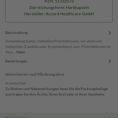
PZN: 11332573
Darreichungsform: Hartkapseln
Hersteller: Accord Healthcare GmbH
Beschreibung
Anwendung &amp; IndikationPilzinfektionen, vor allem mit
Hefepilzen (Candida oder Kryptokokken), wie: Pilzinfektionen im
Mun…
Mehr
Bewertungen
Hinweistexte und Pflichtangaben
Arzneimittel
Zu Risiken und Nebenwirkungen lesen Sie die Packungsbeilage
und fragen Sie Ihre Ärztin, Ihren Arzt oder in Ihrer Apotheke.
Versandarten