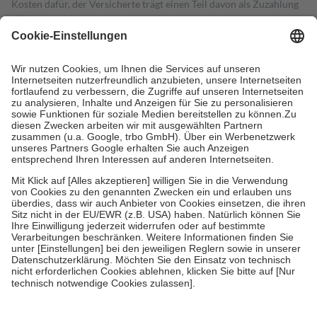
Kosten dafür, der Versicherte trägt einen Teil davon als Zuzahlung
mit.
Grundsätzlich leisten Mitglieder Zuzahlungen in Höhe von zehn
Prozent des Abgabepreises,
mindestens
jedoch
fünf Euro
und
höchstens zehn Euro.
Es sind jedoch nie mehr als die tatsächlichen
Kosten der Leistung zu entrichten.
Diese Regeln gelten grundsätzlich auch für Online-Apotheken.
Bei Heilmitteln und häuslicher Krankenpflege beträgt die
Zuzahlung zehn Prozent der Kosten sowie zehn Euro je
Verordnung.
Um das Engagement der Versicherten für ihre eigene Gesundheit zu
stärken und die besondere Stellung der Familie zu unterstützen,
fallen
keine Zuzahlungen
an bei:
• Kindern und Jugendlichen bis zum vollendeten 18. Lebensjahr
mit Ausnahme der Fahrkosten
• Untersuchungen zur Vorsorge und Früherkennung, die von der
GKV getragen werden
• empfohlenen Schutzimpfungen
• Harn- und Blutteststreifen
Wir nutzen Trusted Shops als unabhängigen Dienstleister für die
Einholung von Bewertungen. Trusted Shops hat Maßnahmen