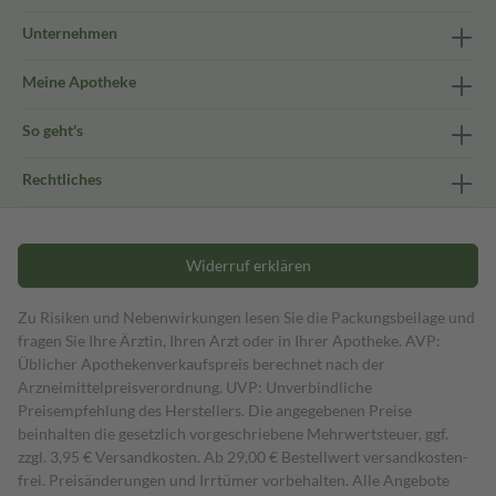
Unternehmen
Meine Apotheke
So geht's
Rechtliches
Widerruf erklären
Zu Risiken und Nebenwirkungen lesen Sie die Packungsbeilage und
fragen Sie Ihre Ärztin, Ihren Arzt oder in Ihrer Apotheke. AVP:
Üblicher Apothekenverkaufspreis berechnet nach der
Arzneimittelpreisverordnung. UVP: Unverbindliche
Preisempfehlung des Herstellers. Die angegebenen Preise
beinhalten die gesetzlich vorgeschriebene Mehrwertsteuer, ggf.
zzgl. 3,95 € Versandkosten. Ab 29,00 € Bestell­wert versand­kosten­
frei. Preisänderungen und Irrtümer vorbehalten. Alle Angebote