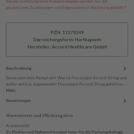
Bei der Einlösung eines Kassenrezeptes werden nur die
gesetzlichen Zuzahlungen und Eigenanteile in Rechnung gestellt.⁴
PZN: 11179249
Darreichungsform: Hartkapseln
Hersteller: Accord Healthcare GmbH
Beschreibung
Sende jetzt dein Rezept ein! Was ist Fluconazol Accord 50 mg und
wofür wird es angewendet? Fluconazol Accord 50 mg gehört zu…
Mehr
Bewertungen
Hinweistexte und Pflichtangaben
Arzneimittel
Zu Risiken und Nebenwirkungen lesen Sie die Packungsbeilage