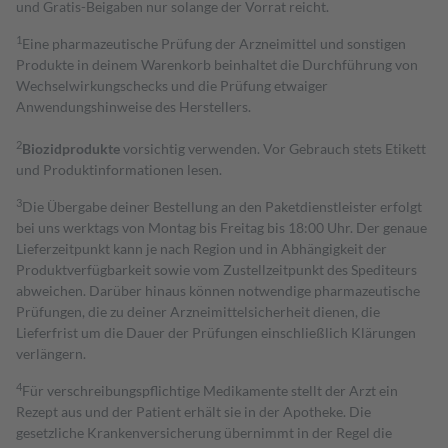
und Gratis-Beigaben nur solange der Vorrat reicht.
1
Eine pharmazeutische Prüfung der Arzneimittel und sonstigen
Produkte in deinem Warenkorb beinhaltet die Durchführung von
Wechselwirkungschecks und die Prüfung etwaiger
Anwendungshinweise des Herstellers.
2
Biozidprodukte
vorsichtig verwenden. Vor Gebrauch stets Etikett
und Produktinformationen lesen.
3
Die Übergabe deiner Bestellung an den Paketdienstleister erfolgt
bei uns werktags von Montag bis Freitag bis 18:00 Uhr. Der genaue
Lieferzeitpunkt kann je nach Region und in Abhängigkeit der
Produktverfügbarkeit sowie vom Zustellzeitpunkt des Spediteurs
abweichen. Darüber hinaus können notwendige pharmazeutische
Prüfungen, die zu deiner Arzneimittelsicherheit dienen, die
Lieferfrist um die Dauer der Prüfungen einschließlich Klärungen
verlängern.
4
Für verschreibungspflichtige Medikamente stellt der Arzt ein
Rezept aus und der Patient erhält sie in der Apotheke. Die
gesetzliche Krankenversicherung übernimmt in der Regel die