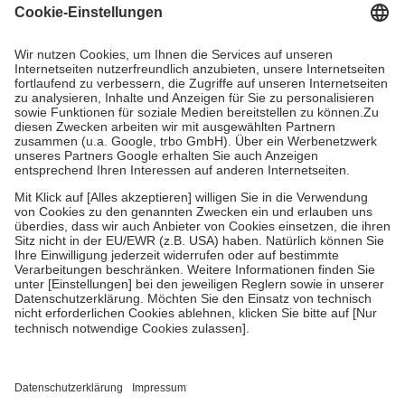
Grundsätzlich leisten Mitglieder Zuzahlungen in Höhe von zehn
Prozent des Abgabepreises,
mindestens
jedoch
fünf Euro
und
höchstens zehn Euro.
Es sind jedoch nie mehr als die tatsächlichen
Kosten der Leistung zu entrichten.
Diese Regeln gelten grundsätzlich auch für Online-Apotheken.
Bei Heilmitteln und häuslicher Krankenpflege beträgt die
Zuzahlung zehn Prozent der Kosten sowie zehn Euro je
Verordnung.
Um das Engagement der Versicherten für ihre eigene Gesundheit zu
stärken und die besondere Stellung der Familie zu unterstützen,
fallen
keine Zuzahlungen
an bei:
• Kindern und Jugendlichen bis zum vollendeten 18. Lebensjahr
mit Ausnahme der Fahrkosten
• Untersuchungen zur Vorsorge und Früherkennung, die von der
GKV getragen werden
• empfohlenen Schutzimpfungen
• Harn- und Blutteststreifen
Wir nutzen Trusted Shops als unabhängigen Dienstleister für die
Einholung von Bewertungen. Trusted Shops hat Maßnahmen
getroffen, um sicherzustellen, dass es sich um echte Bewertungen
handelt. Mehr Informationen findest du hier: