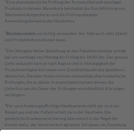
1
Eine pharmazeutische Prüfung der Arzneimittel und sonstigen
Produkte in deinem Warenkorb beinhaltet die Durchführung von
Wechselwirkungschecks und die Prüfung etwaiger
Anwendungshinweise des Herstellers.
2
Biozidprodukte
vorsichtig verwenden. Vor Gebrauch stets Etikett
und Produktinformationen lesen.
3
Die Übergabe deiner Bestellung an den Paketdienstleister erfolgt
bei uns werktags von Montag bis Freitag bis 18:00 Uhr. Der genaue
Lieferzeitpunkt kann je nach Region und in Abhängigkeit der
Produktverfügbarkeit sowie vom Zustellzeitpunkt des Spediteurs
abweichen. Darüber hinaus können notwendige pharmazeutische
Prüfungen, die zu deiner Arzneimittelsicherheit dienen, die
Lieferfrist um die Dauer der Prüfungen einschließlich Klärungen
verlängern.
4
Für verschreibungspflichtige Medikamente stellt der Arzt ein
Rezept aus und der Patient erhält sie in der Apotheke. Die
gesetzliche Krankenversicherung übernimmt in der Regel die
Kosten dafür, der Versicherte trägt einen Teil davon als Zuzahlung
mit.