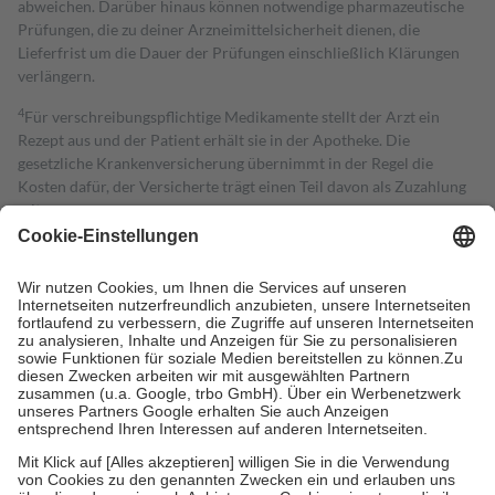
abweichen. Darüber hinaus können notwendige pharmazeutische
Prüfungen, die zu deiner Arzneimittelsicherheit dienen, die
Lieferfrist um die Dauer der Prüfungen einschließlich Klärungen
verlängern.
4
Für verschreibungspflichtige Medikamente stellt der Arzt ein
Rezept aus und der Patient erhält sie in der Apotheke. Die
gesetzliche Krankenversicherung übernimmt in der Regel die
Kosten dafür, der Versicherte trägt einen Teil davon als Zuzahlung
mit.
Grundsätzlich leisten Mitglieder Zuzahlungen in Höhe von zehn
Prozent des Abgabepreises,
mindestens
jedoch
fünf Euro
und
höchstens zehn Euro.
Es sind jedoch nie mehr als die tatsächlichen
Kosten der Leistung zu entrichten.
Diese Regeln gelten grundsätzlich auch für Online-Apotheken.
Bei Heilmitteln und häuslicher Krankenpflege beträgt die
Zuzahlung zehn Prozent der Kosten sowie zehn Euro je
Verordnung.
Um das Engagement der Versicherten für ihre eigene Gesundheit zu
stärken und die besondere Stellung der Familie zu unterstützen,
fallen
keine Zuzahlungen
an bei:
• Kindern und Jugendlichen bis zum vollendeten 18. Lebensjahr