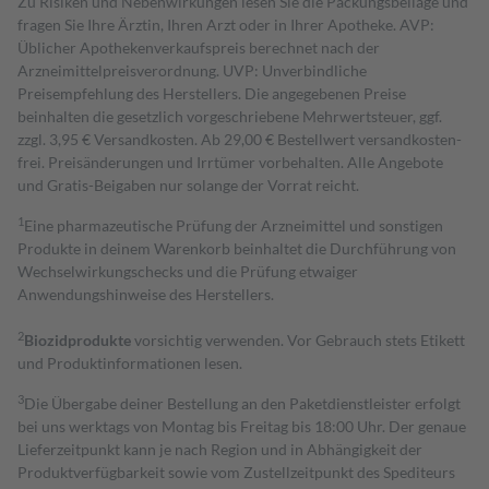
Zu Risiken und Nebenwirkungen lesen Sie die Packungsbeilage und
fragen Sie Ihre Ärztin, Ihren Arzt oder in Ihrer Apotheke. AVP:
Üblicher Apothekenverkaufspreis berechnet nach der
Arzneimittelpreisverordnung. UVP: Unverbindliche
Preisempfehlung des Herstellers. Die angegebenen Preise
beinhalten die gesetzlich vorgeschriebene Mehrwertsteuer, ggf.
zzgl. 3,95 € Versandkosten. Ab 29,00 € Bestell­wert versand­kosten­
frei. Preisänderungen und Irrtümer vorbehalten. Alle Angebote
und Gratis-Beigaben nur solange der Vorrat reicht.
1
Eine pharmazeutische Prüfung der Arzneimittel und sonstigen
Produkte in deinem Warenkorb beinhaltet die Durchführung von
Wechselwirkungschecks und die Prüfung etwaiger
Anwendungshinweise des Herstellers.
2
Biozidprodukte
vorsichtig verwenden. Vor Gebrauch stets Etikett
und Produktinformationen lesen.
3
Die Übergabe deiner Bestellung an den Paketdienstleister erfolgt
bei uns werktags von Montag bis Freitag bis 18:00 Uhr. Der genaue
Lieferzeitpunkt kann je nach Region und in Abhängigkeit der
Produktverfügbarkeit sowie vom Zustellzeitpunkt des Spediteurs