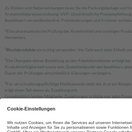
Zu Risiken und Nebenwirkungen lesen Sie die Packungsbeilage und fra
Arzneimittelpreisverordnung. UVP: Unverbindliche Preisempfehlung de
Bestell­wert versand­kosten­frei. Preisänderungen und Irrtümer vorbeh
1
Eine pharmazeutische Prüfung der Arzneimittel und sonstigen Pro
Herstellers.
2
Biozidprodukte
vorsichtig verwenden. Vor Gebrauch stets Etikett u
3
Die Übergabe deiner Bestellung an den Paketdienstleister erfolgt bei
Produktverfügbarkeit sowie vom Zustellzeitpunkt des Spediteurs abwe
Dauer der Prüfungen einschließlich Klärungen verlängern.
4
Für verschreibungspflichtige Medikamente stellt der Arzt ein Rezept 
trägt einen Teil davon als Zuzahlung mit.
Grundsätzlich leisten Mitglieder Zuzahlungen in Höhe von zehn Proz
zu entrichten.
Diese Regeln gelten grundsätzlich auch für Online-Apotheken.
Bei Heilmitteln und häuslicher Krankenpflege beträgt die Zuzahlung 
Um das Engagement der Versicherten für ihre eigene Gesundheit zu stä
• Kindern und Jugendlichen bis zum vollendeten 18. Lebensjahr mit