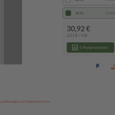
14 St
(2,21 € 
30,92 €
2,21 € / 1 St
E-Rezept einlösen
Zuzahlungen und Eigenanteile in