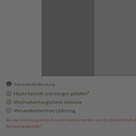
Abbildung kann abweichen
Persönliche Beratung
Heute bestellt und morgen geliefert³
Wechselwirkungscheck inklusive
Versandkostenfreie Lieferung
Bei der Einlösung eines Kassenrezeptes werden nur die gesetzlichen 
Rechnung gestellt.⁴