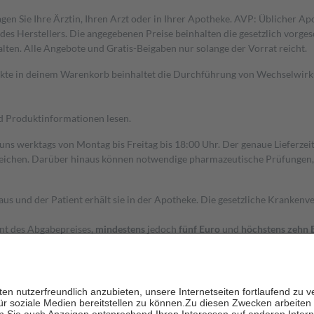
gen Sie Ihre Ärztin, Ihren Arzt oder in Ihrer Apotheke. AVP: Üblicher A
s Herstellers. Die angegebenen Preise beinhalten die gesetzlich vorgesc
alten. Alle Angebote und Gratis-Beigaben nur solange der Vorrat reicht.
dukte in deinem Warenkorb beinhaltet die Durchführung von Wechselwir
nd Produktinformationen lesen.
 uns werktags von Montag bis Freitag bis 18:00 Uhr. Der genaue Lieferze
ichen. Darüber hinaus können notwendige pharmazeutische Prüfungen, die
aus und der Patient erhält sie in der Apotheke. Die gesetzliche Krankenv
ent des Abgabepreises,
mindestens
jedoch
fünf Euro
und
höchstens zehn 
zehn Prozent der Kosten sowie zehn Euro je Verordnung.
rken und die besondere Stellung der Familie zu unterstützen, fallen
kein
 Ausnahme der Fahrkosten