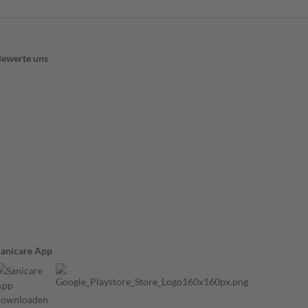
Bewerte uns
Sanicare App