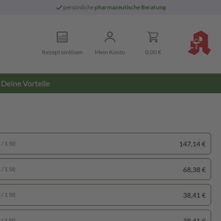
persönliche
pharmazeutische Beratung
Rezept einlösen
Mein Konto
0,00 €
Deine Vorteile
147,14 €
/ 1 St)
68,38 €
/ 1 St)
38,41 €
/ 1 St)
38,41 €
/ 1 St)