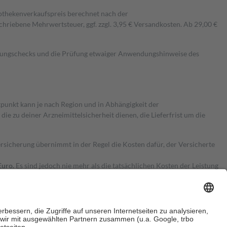
pothekenverkaufspreis berechnet nach der
hriebene Mehrwertsteuer, ggf. zzgl. 3,95 € Versandkosten. Ab 29,00 €
kungschecks und die Prüfung etwaiger Anwendungshinweise des
itpunkt kann je nach Region und in Abhängigkeit der
 zu deiner Arzneimittelsicherheit dienen, die Lieferfrist um die
ersicherung übernimmt in der Regel die Kosten dafür, der Versicherte
Euro.
Es sind jedoch nie mehr als die tatsächlichen Kosten der Leistung
e Zuzahlungen
an bei: