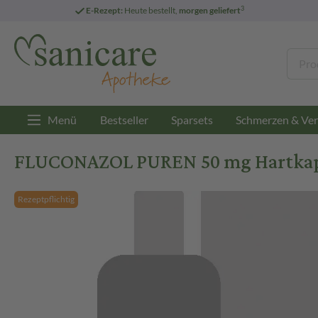
3
E-Rezept:
Heute bestellt,
morgen geliefert
Menü
Bestseller
Sparsets
Schmerzen & Ver
FLUCONAZOL PUREN 50 mg Hartkaps
Rezeptpflichtig