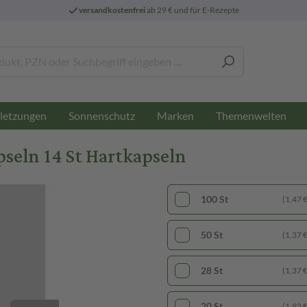
versandkostenfrei
ab 29 € und für E-Rezepte
letzungen
Sonnenschutz
Marken
Themenwelten
eln 14 St Hartkapseln
100 St
(1,47 € 
50 St
(1,37 € 
28 St
(1,37 € 
20 St
(1,92 € 