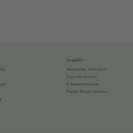
e
So geht's
nto
Newsletter anfordern
Freunde werben
gen
E-Rezept einlösen
Papier Rezept einlösen
g