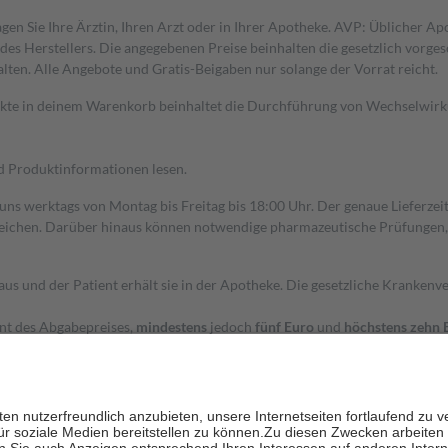
gen Sie Ihre Ärztin, Ihren Arzt oder in Ihrer Apotheke. AVP: Üblicher A
s Herstellers. Die angegebenen Preise beinhalten die gesetzlich vorgesc
alten. Alle Angebote und Gratis-Beigaben nur solange der Vorrat reicht.
dukte in deinem Warenkorb beinhaltet die Durchführung von Wechselwir
nd Produktinformationen lesen.
 uns werktags von Montag bis Freitag bis 18:00 Uhr. Der genaue Lieferze
ichen. Darüber hinaus können notwendige pharmazeutische Prüfungen, die
aus und der Patient erhält sie in der Apotheke. Die gesetzliche Krankenv
ent des Abgabepreises,
mindestens
jedoch
fünf Euro
und
höchstens zehn 
zehn Prozent der Kosten sowie zehn Euro je Verordnung.
rken und die besondere Stellung der Familie zu unterstützen, fallen
kein
 Ausnahme der Fahrkosten