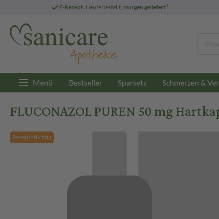
3
E-Rezept:
Heute bestellt,
morgen geliefert
Menü
Bestseller
Sparsets
Schmerzen & Ver
FLUCONAZOL PUREN 50 mg Hartkaps
Rezeptpflichtig