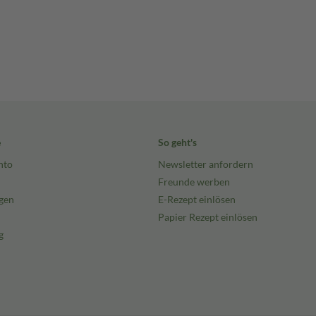
e
So geht's
nto
Newsletter anfordern
Freunde werben
gen
E-Rezept einlösen
Papier Rezept einlösen
g