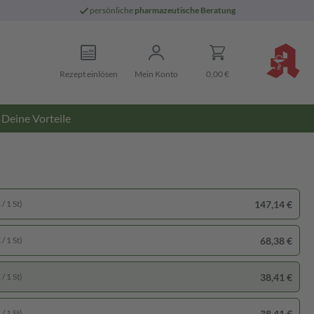
persönliche
pharmazeutische Beratung
Rezept einlösen
Mein Konto
0,00 €
Deine Vorteile
147,14 €
/ 1 St)
68,38 €
/ 1 St)
38,41 €
/ 1 St)
38,41 €
/ 1 St)