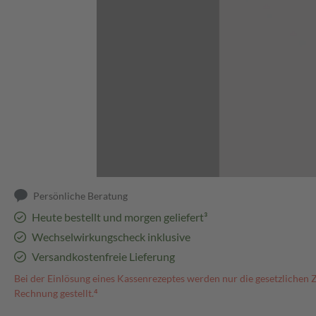
Abbildung kann abweichen
Persönliche Beratung
Heute bestellt und morgen geliefert³
Wechselwirkungscheck inklusive
Versandkostenfreie Lieferung
Bei der Einlösung eines Kassenrezeptes werden nur die gesetzlichen 
Rechnung gestellt.⁴