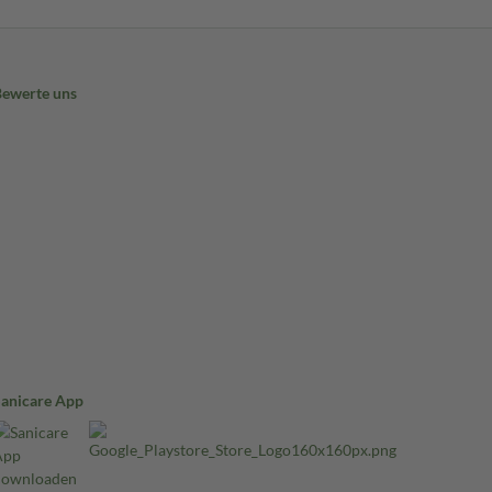
Bewerte uns
Sanicare App