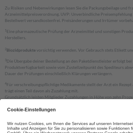
Zu Risiken und Nebenwirkungen lesen Sie die Packungsbeilage und fra
Arzneimittelpreisverordnung. UVP: Unverbindliche Preisempfehlung de
Bestell­wert versand­kosten­frei. Preisänderungen und Irrtümer vorbeh
1
Eine pharmazeutische Prüfung der Arzneimittel und sonstigen Pro
Herstellers.
2
Biozidprodukte
vorsichtig verwenden. Vor Gebrauch stets Etikett u
3
Die Übergabe deiner Bestellung an den Paketdienstleister erfolgt bei
Produktverfügbarkeit sowie vom Zustellzeitpunkt des Spediteurs abwe
Dauer der Prüfungen einschließlich Klärungen verlängern.
4
Für verschreibungspflichtige Medikamente stellt der Arzt ein Rezept 
trägt einen Teil davon als Zuzahlung mit.
Grundsätzlich leisten Mitglieder Zuzahlungen in Höhe von zehn Proz
zu entrichten.
Diese Regeln gelten grundsätzlich auch für Online-Apotheken.
Bei Heilmitteln und häuslicher Krankenpflege beträgt die Zuzahlung 
Um das Engagement der Versicherten für ihre eigene Gesundheit zu stä
• Kindern und Jugendlichen bis zum vollendeten 18. Lebensjahr mit