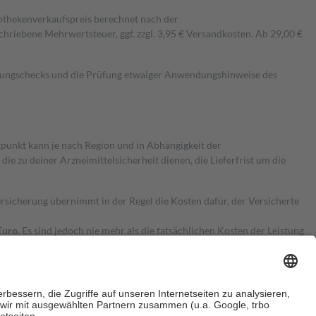
pothekenverkaufspreis berechnet nach der
hriebene Mehrwertsteuer, ggf. zzgl. 3,95 € Versandkosten. Ab 29,00 €
kungschecks und die Prüfung etwaiger Anwendungshinweise des
itpunkt kann je nach Region und in Abhängigkeit der
 zu deiner Arzneimittelsicherheit dienen, die Lieferfrist um die
ersicherung übernimmt in der Regel die Kosten dafür, der Versicherte
Euro.
Es sind jedoch nie mehr als die tatsächlichen Kosten der Leistung
e Zuzahlungen
an bei: