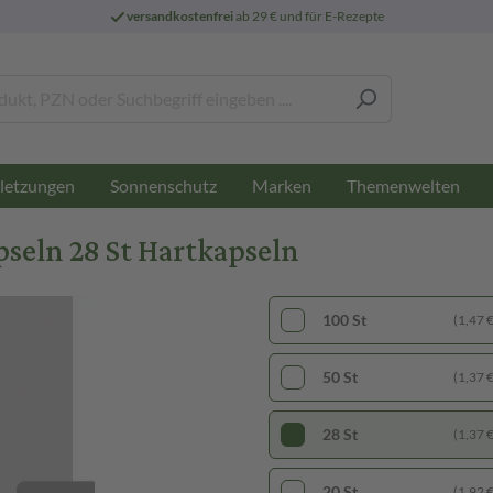
versandkostenfrei
ab 29 € und für E-Rezepte
letzungen
Sonnenschutz
Marken
Themenwelten
eln 28 St Hartkapseln
100 St
(1,47 € 
50 St
(1,37 € 
28 St
(1,37 € 
20 St
(1,92 € 