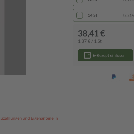
14 St
(2,21 € 
38,41 €
1,37 € / 1 St
E-Rezept einlösen
Zuzahlungen und Eigenanteile in