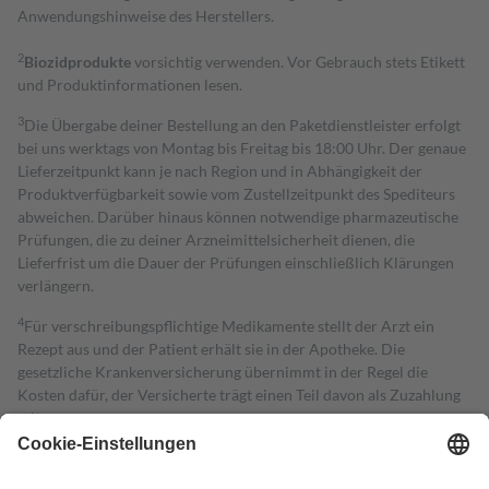
Anwendungshinweise des Herstellers.
2
Biozidprodukte
vorsichtig verwenden. Vor Gebrauch stets Etikett
und Produktinformationen lesen.
3
Die Übergabe deiner Bestellung an den Paketdienstleister erfolgt
bei uns werktags von Montag bis Freitag bis 18:00 Uhr. Der genaue
Lieferzeitpunkt kann je nach Region und in Abhängigkeit der
Produktverfügbarkeit sowie vom Zustellzeitpunkt des Spediteurs
abweichen. Darüber hinaus können notwendige pharmazeutische
Prüfungen, die zu deiner Arzneimittelsicherheit dienen, die
Lieferfrist um die Dauer der Prüfungen einschließlich Klärungen
verlängern.
4
Für verschreibungspflichtige Medikamente stellt der Arzt ein
Rezept aus und der Patient erhält sie in der Apotheke. Die
gesetzliche Krankenversicherung übernimmt in der Regel die
Kosten dafür, der Versicherte trägt einen Teil davon als Zuzahlung
mit.
Grundsätzlich leisten Mitglieder Zuzahlungen in Höhe von zehn
Prozent des Abgabepreises,
mindestens
jedoch
fünf Euro
und
höchstens zehn Euro.
Es sind jedoch nie mehr als die tatsächlichen