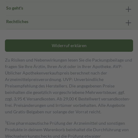
So geht's
Rechtliches
Widerruf erklären
Zu Risiken und Nebenwirkungen lesen Sie die Packungsbeilage und
fragen Sie Ihre Ärztin, Ihren Arzt oder in Ihrer Apotheke. AVP:
Üblicher Apothekenverkaufspreis berechnet nach der
Arzneimittelpreisverordnung. UVP: Unverbindliche
Preisempfehlung des Herstellers. Die angegebenen Preise
beinhalten die gesetzlich vorgeschriebene Mehrwertsteuer, ggf.
zzgl. 3,95 € Versandkosten. Ab 29,00 € Bestell­wert versand­kosten­
frei. Preisänderungen und Irrtümer vorbehalten. Alle Angebote
und Gratis-Beigaben nur solange der Vorrat reicht.
1
Eine pharmazeutische Prüfung der Arzneimittel und sonstigen
Produkte in deinem Warenkorb beinhaltet die Durchführung von
Wechselwirkungschecks und die Prüfung etwaiger