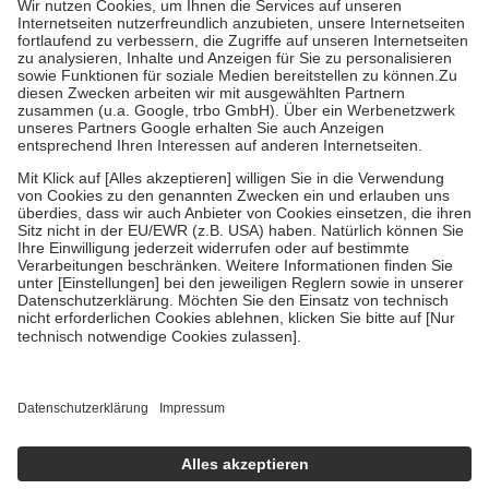
Kosten der Leistung zu entrichten.
Diese Regeln gelten grundsätzlich auch für Online-Apotheken.
Bei Heilmitteln und häuslicher Krankenpflege beträgt die
Zuzahlung zehn Prozent der Kosten sowie zehn Euro je
Verordnung.
Um das Engagement der Versicherten für ihre eigene Gesundheit zu
stärken und die besondere Stellung der Familie zu unterstützen,
fallen
keine Zuzahlungen
an bei:
• Kindern und Jugendlichen bis zum vollendeten 18. Lebensjahr
mit Ausnahme der Fahrkosten
• Untersuchungen zur Vorsorge und Früherkennung, die von der
GKV getragen werden
• empfohlenen Schutzimpfungen
• Harn- und Blutteststreifen
Wir nutzen Trusted Shops als unabhängigen Dienstleister für die
Einholung von Bewertungen. Trusted Shops hat Maßnahmen
getroffen, um sicherzustellen, dass es sich um echte Bewertungen
handelt. Mehr Informationen findest du hier:
https://help.etrusted.com/hc/de/articles/4419944605341