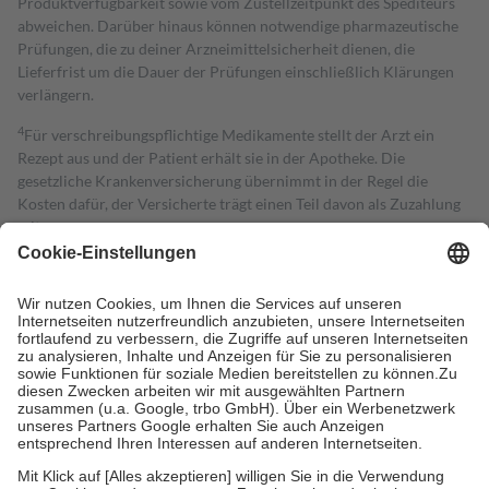
Produktverfügbarkeit sowie vom Zustellzeitpunkt des Spediteurs
abweichen. Darüber hinaus können notwendige pharmazeutische
Prüfungen, die zu deiner Arzneimittelsicherheit dienen, die
Lieferfrist um die Dauer der Prüfungen einschließlich Klärungen
verlängern.
4
Für verschreibungspflichtige Medikamente stellt der Arzt ein
Rezept aus und der Patient erhält sie in der Apotheke. Die
gesetzliche Krankenversicherung übernimmt in der Regel die
Kosten dafür, der Versicherte trägt einen Teil davon als Zuzahlung
mit.
Grundsätzlich leisten Mitglieder Zuzahlungen in Höhe von zehn
Prozent des Abgabepreises,
mindestens
jedoch
fünf Euro
und
höchstens zehn Euro.
Es sind jedoch nie mehr als die tatsächlichen
Kosten der Leistung zu entrichten.
Diese Regeln gelten grundsätzlich auch für Online-Apotheken.
Bei Heilmitteln und häuslicher Krankenpflege beträgt die
Zuzahlung zehn Prozent der Kosten sowie zehn Euro je
Verordnung.
Um das Engagement der Versicherten für ihre eigene Gesundheit zu
stärken und die besondere Stellung der Familie zu unterstützen,
fallen
keine Zuzahlungen
an bei: