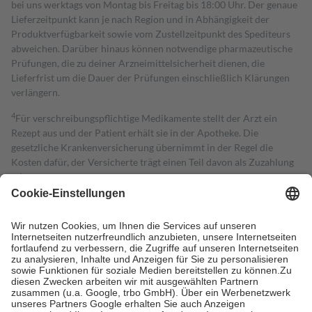
bei uns werktags von Montag bis Freitag bis 18:00 Uhr. Der genaue
Lieferzeitpunkt kann je nach Region und in Abhängigkeit der
Produktverfügbarkeit sowie vom Zustellzeitpunkt des Spediteurs
abweichen. Darüber hinaus können notwendige pharmazeutische
Prüfungen, die zu deiner Arzneimittelsicherheit dienen, die
Lieferfrist um die Dauer der Prüfungen einschließlich Klärungen
verlängern.
4
Für verschreibungspflichtige Medikamente stellt der Arzt ein
Rezept aus und der Patient erhält sie in der Apotheke. Die
gesetzliche Krankenversicherung übernimmt in der Regel die
Kosten dafür, der Versicherte trägt einen Teil davon als Zuzahlung
mit.
Grundsätzlich leisten Mitglieder Zuzahlungen in Höhe von zehn
Prozent des Abgabepreises,
mindestens
jedoch
fünf Euro
und
höchstens zehn Euro.
Es sind jedoch nie mehr als die tatsächlichen
Kosten der Leistung zu entrichten.
Diese Regeln gelten grundsätzlich auch für Online-Apotheken.
Bei Heilmitteln und häuslicher Krankenpflege beträgt die
Zuzahlung zehn Prozent der Kosten sowie zehn Euro je
Verordnung.
Um das Engagement der Versicherten für ihre eigene Gesundheit zu