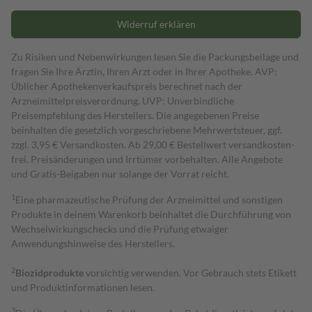
Widerruf erklären
Zu Risiken und Nebenwirkungen lesen Sie die Packungsbeilage und
fragen Sie Ihre Ärztin, Ihren Arzt oder in Ihrer Apotheke. AVP:
Üblicher Apothekenverkaufspreis berechnet nach der
Arzneimittelpreisverordnung. UVP: Unverbindliche
Preisempfehlung des Herstellers. Die angegebenen Preise
beinhalten die gesetzlich vorgeschriebene Mehrwertsteuer, ggf.
zzgl. 3,95 € Versandkosten. Ab 29,00 € Bestell­wert versand­kosten­
frei. Preisänderungen und Irrtümer vorbehalten. Alle Angebote
und Gratis-Beigaben nur solange der Vorrat reicht.
1
Eine pharmazeutische Prüfung der Arzneimittel und sonstigen
Produkte in deinem Warenkorb beinhaltet die Durchführung von
Wechselwirkungschecks und die Prüfung etwaiger
Anwendungshinweise des Herstellers.
2
Biozidprodukte
vorsichtig verwenden. Vor Gebrauch stets Etikett
und Produktinformationen lesen.
3