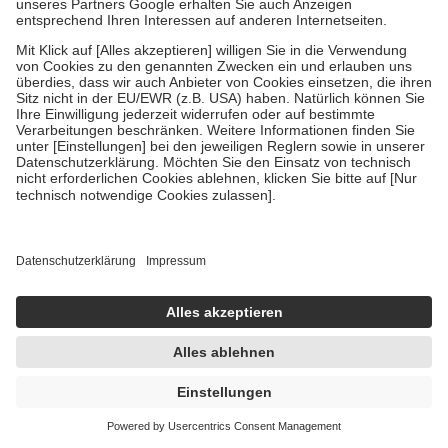
Um das Engagement der Versicherten für ihre eigene Gesundheit zu
stärken und die besondere Stellung der Familie zu unterstützen,
fallen
keine Zuzahlungen
an bei:
• Kindern und Jugendlichen bis zum vollendeten 18. Lebensjahr
mit Ausnahme der Fahrkosten
• Untersuchungen zur Vorsorge und Früherkennung, die von der
GKV getragen werden
• empfohlenen Schutzimpfungen
• Harn- und Blutteststreifen
Wir nutzen Trusted Shops als unabhängigen Dienstleister für die
Einholung von Bewertungen. Trusted Shops hat Maßnahmen
getroffen, um sicherzustellen, dass es sich um echte Bewertungen
handelt. Mehr Informationen findest du hier:
https://help.etrusted.com/hc/de/articles/4419944605341
Einige Bilder und Inhalte wurden unter Zuhilfenahme künstlicher
Intelligenz erstellt.