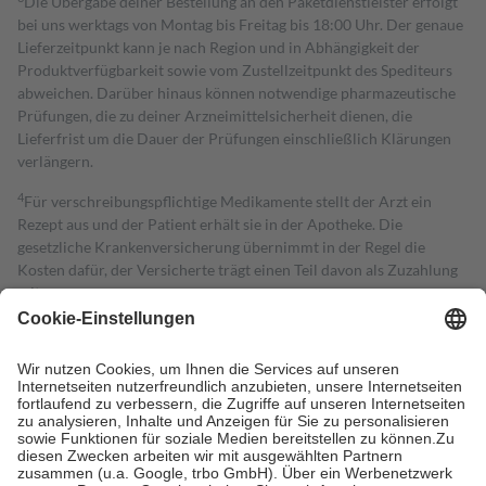
Die Übergabe deiner Bestellung an den Paketdienstleister erfolgt
bei uns werktags von Montag bis Freitag bis 18:00 Uhr. Der genaue
Lieferzeitpunkt kann je nach Region und in Abhängigkeit der
Produktverfügbarkeit sowie vom Zustellzeitpunkt des Spediteurs
abweichen. Darüber hinaus können notwendige pharmazeutische
Prüfungen, die zu deiner Arzneimittelsicherheit dienen, die
Lieferfrist um die Dauer der Prüfungen einschließlich Klärungen
verlängern.
4
Für verschreibungspflichtige Medikamente stellt der Arzt ein
Rezept aus und der Patient erhält sie in der Apotheke. Die
gesetzliche Krankenversicherung übernimmt in der Regel die
Kosten dafür, der Versicherte trägt einen Teil davon als Zuzahlung
mit.
Grundsätzlich leisten Mitglieder Zuzahlungen in Höhe von zehn
Prozent des Abgabepreises,
mindestens
jedoch
fünf Euro
und
höchstens zehn Euro.
Es sind jedoch nie mehr als die tatsächlichen
Kosten der Leistung zu entrichten.
Diese Regeln gelten grundsätzlich auch für Online-Apotheken.
Bei Heilmitteln und häuslicher Krankenpflege beträgt die
Zuzahlung zehn Prozent der Kosten sowie zehn Euro je
Verordnung.