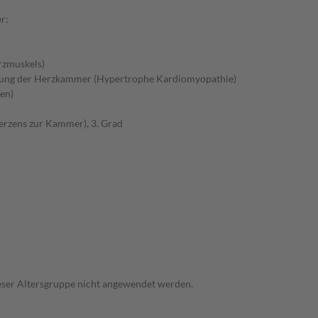
r:
rzmuskels)
gung der Herzkammer (Hypertrophe Kardiomyopathie)
en)
erzens zur Kammer), 3. Grad
dieser Altersgruppe nicht angewendet werden.