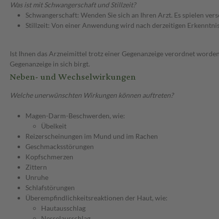
Was ist mit Schwangerschaft und Stillzeit?
Schwangerschaft: Wenden Sie sich an Ihren Arzt. Es spielen ve
Stillzeit: Von einer Anwendung wird nach derzeitigen Erkenntniss
Ist Ihnen das Arzneimittel trotz einer Gegenanzeige verordnet worden
Gegenanzeige in sich birgt.
Neben- und Wechselwirkungen
Welche unerwünschten Wirkungen können auftreten?
Magen-Darm-Beschwerden, wie:
Übelkeit
Reizerscheinungen im Mund und im Rachen
Geschmacksstörungen
Kopfschmerzen
Zittern
Unruhe
Schlafstörungen
Überempfindlichkeitsreaktionen der Haut, wie:
Hautausschlag
Nesselausschlag