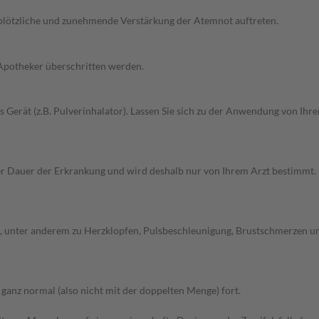
 plötzliche und zunehmende Verstärkung der Atemnot auftreten.
 Apotheker überschritten werden.
es Gerät (z.B. Pulverinhalator). Lassen Sie sich zu der Anwendung von Ih
Dauer der Erkrankung und wird deshalb nur von Ihrem Arzt bestimmt. Pri
unter anderem zu Herzklopfen, Pulsbeschleunigung, Brustschmerzen und 
anz normal (also nicht mit der doppelten Menge) fort.