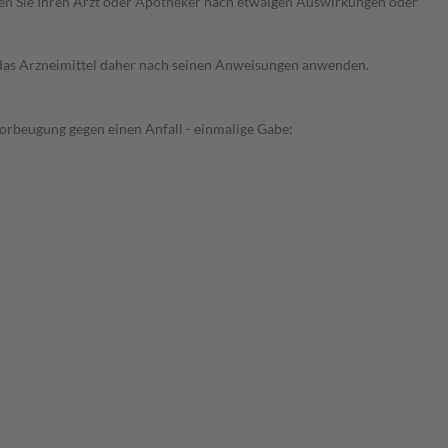
ragen Sie Ihren Arzt oder Apotheker nach etwaigen Auswirkungen oder
e das Arzneimittel daher nach seinen Anweisungen anwenden.
orbeugung gegen einen Anfall - einmalige Gabe: