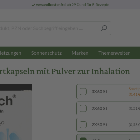
versandkostenfrei
ab 29 € und für E-Rezepte
letzungen
Sonnenschutz
Marken
Themenwelten
tkapseln mit Pulver zur Inhalation
Sparti
3X60 St
(0,41 € 
2X60 St
(0,51 € 
2X50 St
(0,53 € 