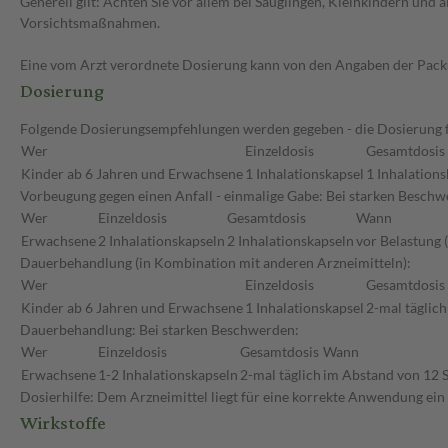
Generell gilt: Achten Sie vor allem bei Säuglingen, Kleinkindern un
Vorsichtsmaßnahmen.
Eine vom Arzt verordnete Dosierung kann von den Angaben der Packun
Dosierung
Folgende Dosierungsempfehlungen werden gegeben - die Dosierung für
Wer
Einzeldosis
Gesamtdosis
Kinder ab 6 Jahren und Erwachsene
1 Inhalationskapsel
1 Inhalations
Vorbeugung gegen einen Anfall - einmalige Gabe: Bei starken Beschw
Wer
Einzeldosis
Gesamtdosis
Wann
Erwachsene
2 Inhalationskapseln
2 Inhalationskapseln
vor Belastung 
Dauerbehandlung (in Kombination mit anderen Arzneimitteln):
Wer
Einzeldosis
Gesamtdosis
Kinder ab 6 Jahren und Erwachsene
1 Inhalationskapsel
2-mal täglich
Dauerbehandlung: Bei starken Beschwerden:
Wer
Einzeldosis
Gesamtdosis
Wann
Erwachsene
1-2 Inhalationskapseln
2-mal täglich
im Abstand von 12 
Dosierhilfe: Dem Arzneimittel liegt für eine korrekte Anwendung ein s
Wirkstoffe