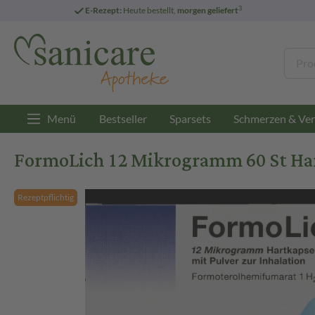
3
E-Rezept:
Heute bestellt,
morgen geliefert
Menü
Bestseller
Sparsets
Schmerzen & Ver
FormoLich 12 Mikrogramm 60 St Har
Rezeptpflichtig