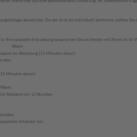
d älteren Menschen auf eine gewissenhafte Dosierung. Im Zweifelsfalle f
gsbeilage abweichen. Da der Arzt sie individuell abstimmt, sollten Si
 Ihre spezielle Erkrankung besprechen Sie am besten mit Ihrem Arzt: V
Wann
kapsel
vor Belastung (15 Minuten davor)
erden:
(15 Minuten davor)
Wann
im Abstand von 12 Stunden
Stunden
pezieller Inhalator bei.