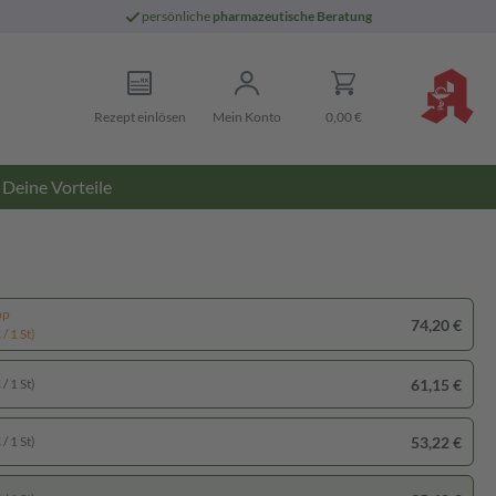
persönliche
pharmazeutische Beratung
Rezept einlösen
Mein Konto
0,00 €
Deine Vorteile
pp
74,20 €
/ 1 St)
61,15 €
/ 1 St)
53,22 €
/ 1 St)