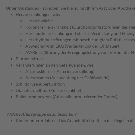
Unter Umständen - sprechen Sie hierzu mit Ihrem Arzt oder Apotheke
Herzerkrankungen, wie:
Herzschwäche
Koronare Herzkrankheit (Durchblutungsstörungen des He
Herzmuskelerkrankung mit starker Verdickung und Einen
Herzrhythmusstörungen mit beschleunigtem Puls (Herzras
Abweichung im EKG (Verlängerung der QT-Dauer)
AV-Block (Störung der Erregungsleitung vom Vorhof des H
Bluthochdruck
Veränderungen an den Gefäßwänden, wie:
Arteriosklerose (Arterienverkalkung)
Aneurysmen (Ausbuchtung der Gefäßwände)
Schilddrüsenüberfunktion
Diabetes mellitus (Zuckerkrankheit)
Phäochromocytom (Adrenalin produzierender Tumor)
Welche Altersgruppe ist zu beachten?
Kinder unter 6 Jahren: Das Arzneimittel sollte in der Regel in 