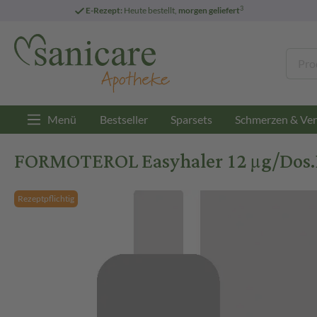
3
E-Rezept:
Heute bestellt,
morgen geliefert
Menü
Bestseller
Sparsets
Schmerzen & Ver
FORMOTEROL Easyhaler 12 µg/Dos.P.
Rezeptpflichtig