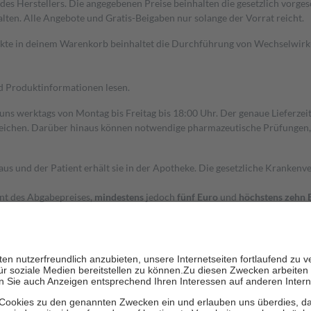
s Herstellers. Die angegebenen Preise beinhalten die gesetzlich vorgesc
alten. Alle Angebote und Gratis-Beigaben nur solange der Vorrat reicht.
dukte in deinem Warenkorb beinhaltet die Durchführung von Wechselwir
nd Produktinformationen lesen.
 uns werktags von Montag bis Freitag bis 18:00 Uhr. Der genaue Lieferze
ichen. Darüber hinaus können notwendige pharmazeutische Prüfungen, die
aus und der Patient erhält sie in der Apotheke. Die gesetzliche Krankenv
ent des Abgabepreises,
mindestens
jedoch
fünf Euro
und
höchstens zehn 
zehn Prozent der Kosten sowie zehn Euro je Verordnung.
rken und die besondere Stellung der Familie zu unterstützen, fallen
kein
 Ausnahme der Fahrkosten
 getragen werden