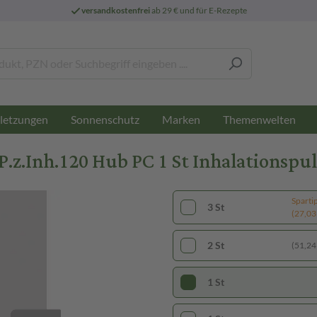
versandkostenfrei
ab 29 € und für E-Rezepte
letzungen
Sonnenschutz
Marken
Themenwelten
z.Inh.120 Hub PC 1 St Inhalationspul
Sparti
3 St
(27,03 
2 St
(51,24 
1 St