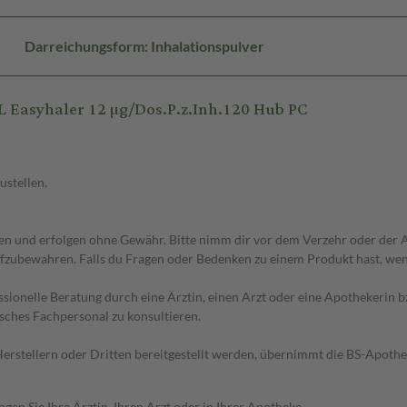
Darreichungsform: Inhalationspulver
Easyhaler 12 µg/Dos.P.z.Inh.120 Hub PC
ustellen.
 und erfolgen ohne Gewähr. Bitte nimm dir vor dem Verzehr oder der An
fzubewahren. Falls du Fragen oder Bedenken zu einem Produkt hast, wende
essionelle Beratung durch eine Ärztin, einen Arzt oder eine Apothekerin
sches Fachpersonal zu konsultieren.
n Herstellern oder Dritten bereitgestellt werden, übernimmt die BS-Apot
en Sie Ihre Ärztin, Ihren Arzt oder in Ihrer Apotheke.