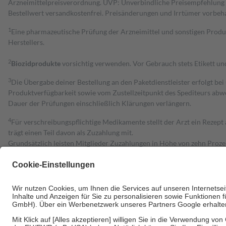
Arzneimittelpreisverordnung. UVP: Unverbindliche Preisempfehlung de
Bestell­wert versand­kosten­frei. Preisänderungen und Irrtümer vorbeh
1
Eine pharmazeutische Prüfung der Arzneimittel und sonstigen Pro
Herstellers.
2
Biozidprodukte
vorsichtig verwenden. Vor Gebrauch stets Etikett u
3
Die Übergabe deiner Bestellung an den Paketdienstleister erfolgt bei
Produktverfügbarkeit sowie vom Zustellzeitpunkt des Spediteurs abwe
Dauer der Prüfungen einschließlich Klärungen verlängern.
4
Für verschreibungspflichtige Medikamente stellt der Arzt ein Rezept 
trägt einen Teil davon als Zuzahlung mit.
Grundsätzlich leisten Mitglieder Zuzahlungen in Höhe von zehn Proz
zu entrichten.
Diese Regeln gelten grundsätzlich auch für Online-Apotheken.
Bei Heilmitteln und häuslicher Krankenpflege beträgt die Zuzahlung 
Um das Engagement der Versicherten für ihre eigene Gesundheit zu stä
• Kindern und Jugendlichen bis zum vollendeten 18. Lebensjahr mit
• Untersuchungen zur Vorsorge und Früherkennung, die von der GKV
• empfohlenen Schutzimpfungen