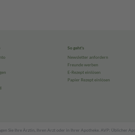
e
So geht's
nto
Newsletter anfordern
Freunde werben
gen
E-Rezept einlösen
Papier Rezept einlösen
g
gen Sie Ihre Ärztin, Ihren Arzt oder in Ihrer Apotheke. AVP: Üblicher A