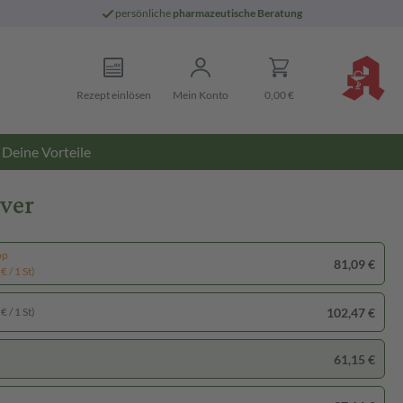
persönliche
pharmazeutische Beratung
Rezept einlösen
Mein Konto
0,00 €
Deine Vorteile
ver
pp
81,09 €
€ / 1 St)
102,47 €
€ / 1 St)
61,15 €