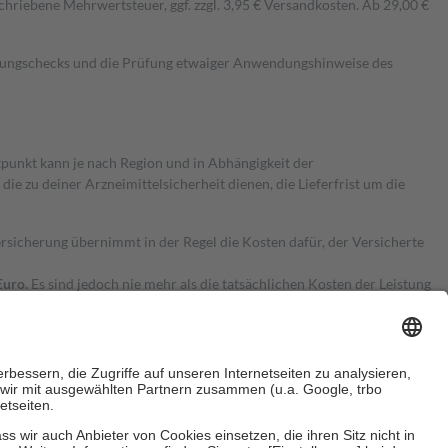
hriebene Mehrwertsteuer, ggf. zzgl. 3,95 € Versandkosten. Ab 29,00 €
kungschecks und die Prüfung etwaiger Anwendungshinweise des
itpunkt kann je nach Region und in Abhängigkeit der
 zu deiner Arzneimittelsicherheit dienen, die Lieferfrist um die
ersicherung übernimmt in der Regel die Kosten dafür, der Versicherte
Euro.
Es sind jedoch nie mehr als die tatsächlichen Kosten der Leistung
e Zuzahlungen
an bei: