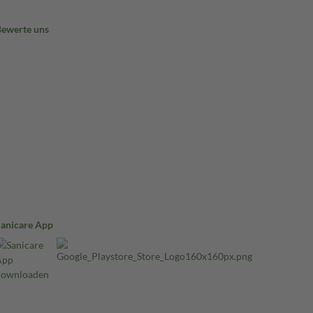
Bewerte uns
Sanicare App