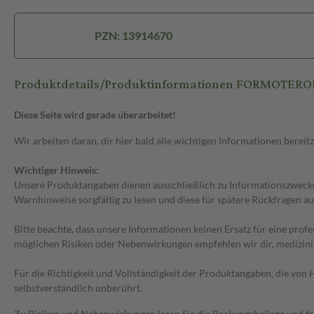
PZN: 13914670
Produktdetails/Produktinformationen FORMOTEROL 
Diese Seite wird gerade überarbeitet!
Wir arbeiten daran, dir hier bald alle wichtigen Informationen bereitz
Wichtiger Hinweis:
Unsere Produktangaben dienen ausschließlich zu Informationszwecken
Warnhinweise sorgfältig zu lesen und diese für spätere Rückfragen au
Bitte beachte, dass unsere Informationen keinen Ersatz für eine prof
möglichen Risiken oder Nebenwirkungen empfehlen wir dir, medizini
Für die Richtigkeit und Vollständigkeit der Produktangaben, die vo
selbstverständlich unberührt.
Zu Risiken und Nebenwirkungen lesen Sie die Packungsbeilage und frag