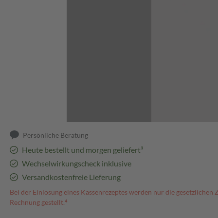
Abbildung kann abweichen
Persönliche Beratung
Heute bestellt und morgen geliefert³
Wechselwirkungscheck inklusive
Versandkostenfreie Lieferung
Bei der Einlösung eines Kassenrezeptes werden nur die gesetzlichen 
Rechnung gestellt.⁴