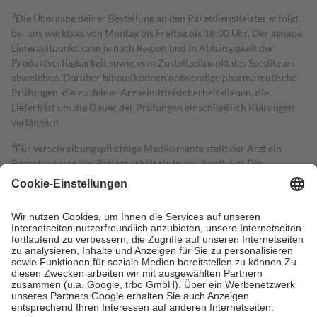
3
Die Übergabe deiner Bestellung an den Paketdienstleister erfolgt
bei uns werktags von Montag bis Freitag bis 18:00 Uhr. Der genaue
Lieferzeitpunkt kann je nach Region und in Abhängigkeit der
Produktverfügbarkeit sowie vom Zustellzeitpunkt des Spediteurs
abweichen. Darüber hinaus können notwendige pharmazeutische
Prüfungen, die zu deiner Arzneimittelsicherheit dienen, die
Lieferfrist um die Dauer der Prüfungen einschließlich Klärungen
verlängern.
4
Für verschreibungspflichtige Medikamente stellt der Arzt ein
Rezept aus und der Patient erhält sie in der Apotheke. Die
gesetzliche Krankenversicherung übernimmt in der Regel die
Kosten dafür, der Versicherte trägt einen Teil davon als Zuzahlung
mit.
Grundsätzlich leisten Mitglieder Zuzahlungen in Höhe von zehn
Prozent des Abgabepreises,
mindestens
jedoch
fünf Euro
und
höchstens zehn Euro.
Es sind jedoch nie mehr als die tatsächlichen
Kosten der Leistung zu entrichten.
Diese Regeln gelten grundsätzlich auch für Online-Apotheken.
Bei Heilmitteln und häuslicher Krankenpflege beträgt die
Zuzahlung zehn Prozent der Kosten sowie zehn Euro je