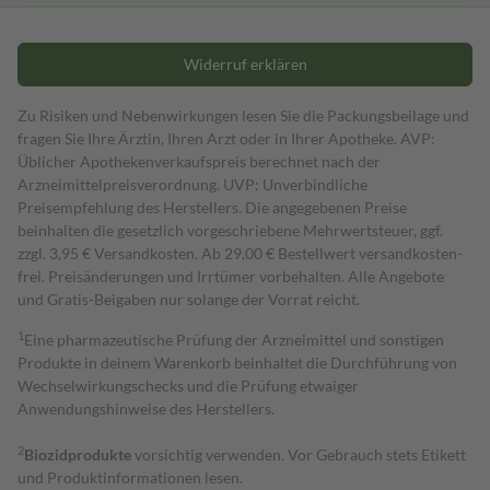
Widerruf erklären
Zu Risiken und Nebenwirkungen lesen Sie die Packungsbeilage und
fragen Sie Ihre Ärztin, Ihren Arzt oder in Ihrer Apotheke. AVP:
Üblicher Apothekenverkaufspreis berechnet nach der
Arzneimittelpreisverordnung. UVP: Unverbindliche
Preisempfehlung des Herstellers. Die angegebenen Preise
beinhalten die gesetzlich vorgeschriebene Mehrwertsteuer, ggf.
zzgl. 3,95 € Versandkosten. Ab 29,00 € Bestell­wert versand­kosten­
frei. Preisänderungen und Irrtümer vorbehalten. Alle Angebote
und Gratis-Beigaben nur solange der Vorrat reicht.
1
Eine pharmazeutische Prüfung der Arzneimittel und sonstigen
Produkte in deinem Warenkorb beinhaltet die Durchführung von
Wechselwirkungschecks und die Prüfung etwaiger
Anwendungshinweise des Herstellers.
2
Biozidprodukte
vorsichtig verwenden. Vor Gebrauch stets Etikett
und Produktinformationen lesen.