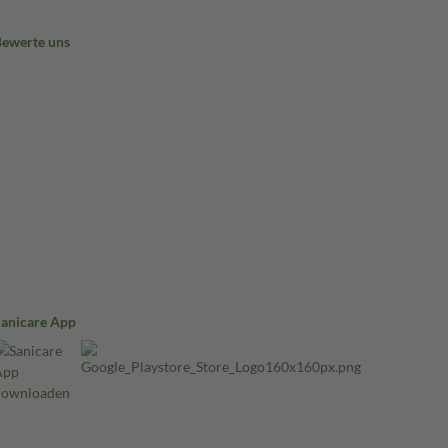
Bewerte uns
Sanicare App