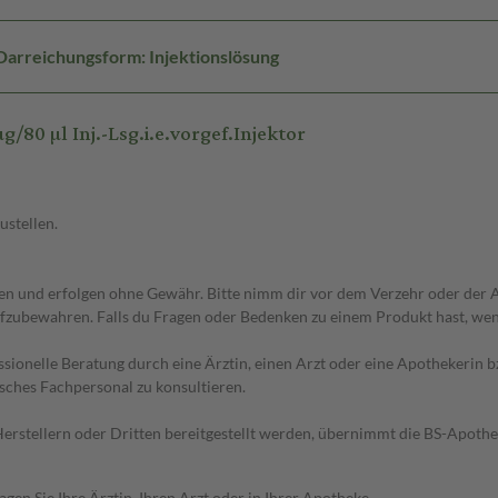
Darreichungsform: Injektionslösung
0 µl Inj.-Lsg.i.e.vorgef.Injektor
ustellen.
 und erfolgen ohne Gewähr. Bitte nimm dir vor dem Verzehr oder der An
fzubewahren. Falls du Fragen oder Bedenken zu einem Produkt hast, wende
essionelle Beratung durch eine Ärztin, einen Arzt oder eine Apothekerin
sches Fachpersonal zu konsultieren.
n Herstellern oder Dritten bereitgestellt werden, übernimmt die BS-Apot
en Sie Ihre Ärztin, Ihren Arzt oder in Ihrer Apotheke.