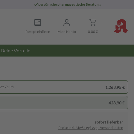
persönliche
pharmazeutische Beratung
Rezept einlösen
Mein Konto
0,00 €
Deine Vorteile
1.263,95 €
 € / 1 St)
428,90 €
sofort lieferbar
Preise inkl. MwSt. ggf. zzgl. Versandkosten