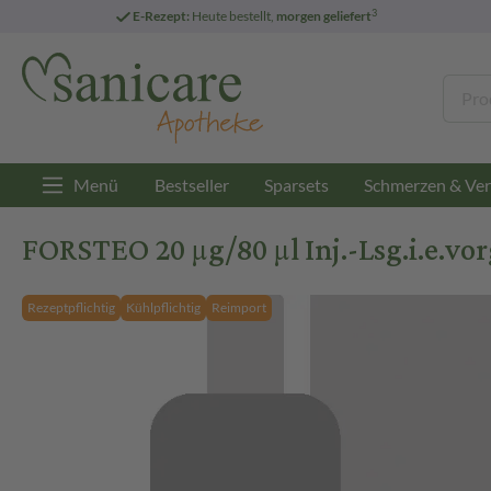
3
E-Rezept:
Heute bestellt,
morgen geliefert
Menü
Bestseller
Sparsets
Schmerzen & Ver
FORSTEO 20 µg/80 µl Inj.-Lsg.i.e.vor
Rezeptpflichtig
Kühlpflichtig
Reimport