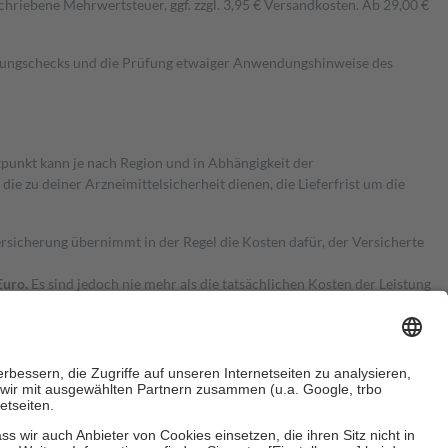
hriebene Mehrwertsteuer, ggf. zzgl. 3,95 € Versandkosten. Ab 29,00 €
kungschecks und die Prüfung etwaiger Anwendungshinweise des
itpunkt kann je nach Region und in Abhängigkeit der
 zu deiner Arzneimittelsicherheit dienen, die Lieferfrist um die
ersicherung übernimmt in der Regel die Kosten dafür, der Versicherte
Euro.
Es sind jedoch nie mehr als die tatsächlichen Kosten der Leistung
e Zuzahlungen
an bei: