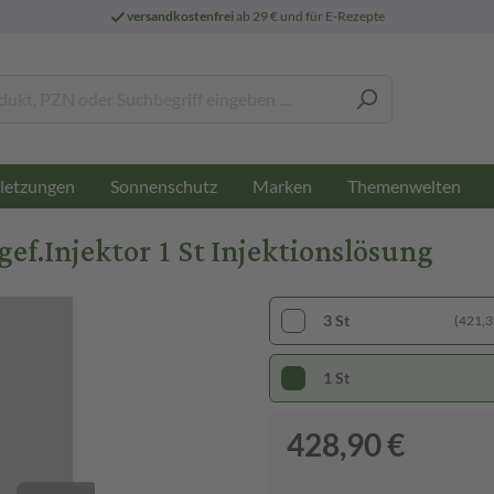
versandkostenfrei
ab 29 € und für E-Rezepte
letzungen
Sonnenschutz
Marken
Themenwelten
gef.Injektor 1 St Injektionslösung
3 St
(421,32
1 St
428,90 €