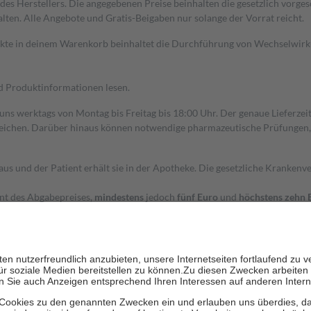
s Herstellers. Die angegebenen Preise beinhalten die gesetzlich vorgesc
alten. Alle Angebote und Gratis-Beigaben nur solange der Vorrat reicht.
dukte in deinem Warenkorb beinhaltet die Durchführung von Wechselwir
nd Produktinformationen lesen.
 uns werktags von Montag bis Freitag bis 18:00 Uhr. Der genaue Lieferze
ichen. Darüber hinaus können notwendige pharmazeutische Prüfungen, die
aus und der Patient erhält sie in der Apotheke. Die gesetzliche Krankenv
ent des Abgabepreises,
mindestens
jedoch
fünf Euro
und
höchstens zehn 
zehn Prozent der Kosten sowie zehn Euro je Verordnung.
rken und die besondere Stellung der Familie zu unterstützen, fallen
kein
 Ausnahme der Fahrkosten
 getragen werden