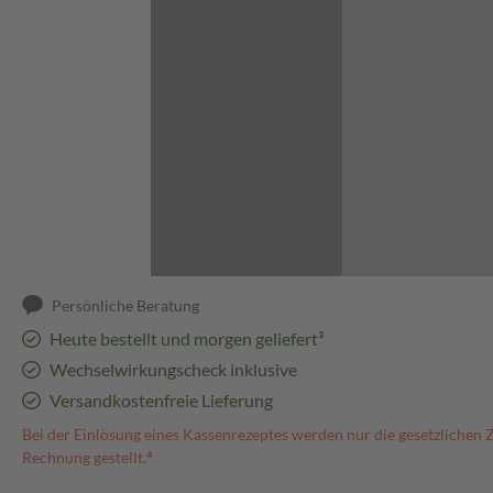
Abbildung kann abweichen
Persönliche Beratung
Heute bestellt und morgen geliefert³
Wechselwirkungscheck inklusive
Versandkostenfreie Lieferung
Bei der Einlösung eines Kassenrezeptes werden nur die gesetzlichen 
Rechnung gestellt.⁴