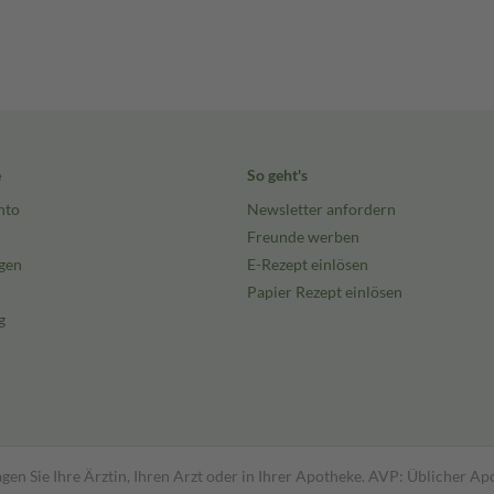
e
So geht's
nto
Newsletter anfordern
Freunde werben
gen
E-Rezept einlösen
Papier Rezept einlösen
g
gen Sie Ihre Ärztin, Ihren Arzt oder in Ihrer Apotheke. AVP: Üblicher A