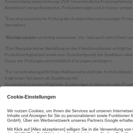
Arzneimittelpreisverordnung. UVP: Unverbindliche Preisempfehlung de
Bestell­wert versand­kosten­frei. Preisänderungen und Irrtümer vorbeh
1
Eine pharmazeutische Prüfung der Arzneimittel und sonstigen Pro
Herstellers.
2
Biozidprodukte
vorsichtig verwenden. Vor Gebrauch stets Etikett u
3
Die Übergabe deiner Bestellung an den Paketdienstleister erfolgt bei
Produktverfügbarkeit sowie vom Zustellzeitpunkt des Spediteurs abwe
Dauer der Prüfungen einschließlich Klärungen verlängern.
4
Für verschreibungspflichtige Medikamente stellt der Arzt ein Rezept 
trägt einen Teil davon als Zuzahlung mit.
Grundsätzlich leisten Mitglieder Zuzahlungen in Höhe von zehn Proz
zu entrichten.
Diese Regeln gelten grundsätzlich auch für Online-Apotheken.
Bei Heilmitteln und häuslicher Krankenpflege beträgt die Zuzahlung 
Um das Engagement der Versicherten für ihre eigene Gesundheit zu stä
• Kindern und Jugendlichen bis zum vollendeten 18. Lebensjahr mit
• Untersuchungen zur Vorsorge und Früherkennung, die von der GKV
• empfohlenen Schutzimpfungen