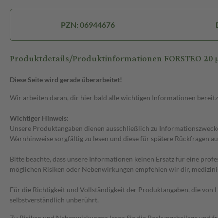
PZN: 06944676
Produktdetails/Produktinformationen FORSTEO 20 µg/8
Diese Seite wird gerade überarbeitet!
Wir arbeiten daran, dir hier bald alle wichtigen Informationen bereitz
Wichtiger Hinweis:
Unsere Produktangaben dienen ausschließlich zu Informationszwecken
Warnhinweise sorgfältig zu lesen und diese für spätere Rückfragen au
Bitte beachte, dass unsere Informationen keinen Ersatz für eine prof
möglichen Risiken oder Nebenwirkungen empfehlen wir dir, medizini
Für die Richtigkeit und Vollständigkeit der Produktangaben, die vo
selbstverständlich unberührt.
Zu Risiken und Nebenwirkungen lesen Sie die Packungsbeilage und frag