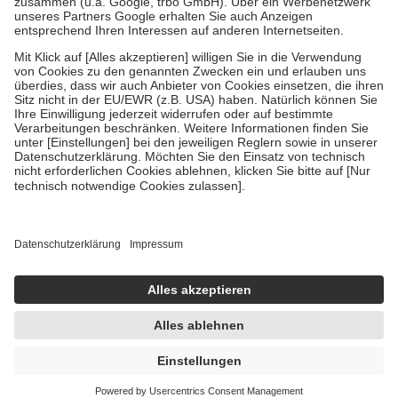
Verordnung.
Um das Engagement der Versicherten für ihre eigene Gesundheit zu
stärken und die besondere Stellung der Familie zu unterstützen,
fallen
keine Zuzahlungen
an bei:
• Kindern und Jugendlichen bis zum vollendeten 18. Lebensjahr
mit Ausnahme der Fahrkosten
• Untersuchungen zur Vorsorge und Früherkennung, die von der
GKV getragen werden
• empfohlenen Schutzimpfungen
• Harn- und Blutteststreifen
Wir nutzen Trusted Shops als unabhängigen Dienstleister für die
Einholung von Bewertungen. Trusted Shops hat Maßnahmen
getroffen, um sicherzustellen, dass es sich um echte Bewertungen
handelt. Mehr Informationen findest du hier:
https://help.etrusted.com/hc/de/articles/4419944605341
Einige Bilder und Inhalte wurden unter Zuhilfenahme künstlicher
Intelligenz erstellt.