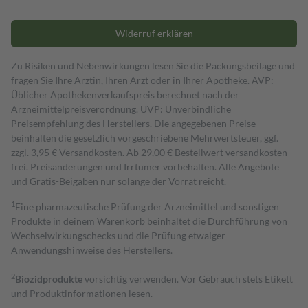
Widerruf erklären
Zu Risiken und Nebenwirkungen lesen Sie die Packungsbeilage und
fragen Sie Ihre Ärztin, Ihren Arzt oder in Ihrer Apotheke. AVP:
Üblicher Apothekenverkaufspreis berechnet nach der
Arzneimittelpreisverordnung. UVP: Unverbindliche
Preisempfehlung des Herstellers. Die angegebenen Preise
beinhalten die gesetzlich vorgeschriebene Mehrwertsteuer, ggf.
zzgl. 3,95 € Versandkosten. Ab 29,00 € Bestell­wert versand­kosten­
frei. Preisänderungen und Irrtümer vorbehalten. Alle Angebote
und Gratis-Beigaben nur solange der Vorrat reicht.
1
Eine pharmazeutische Prüfung der Arzneimittel und sonstigen
Produkte in deinem Warenkorb beinhaltet die Durchführung von
Wechselwirkungschecks und die Prüfung etwaiger
Anwendungshinweise des Herstellers.
2
Biozidprodukte
vorsichtig verwenden. Vor Gebrauch stets Etikett
und Produktinformationen lesen.