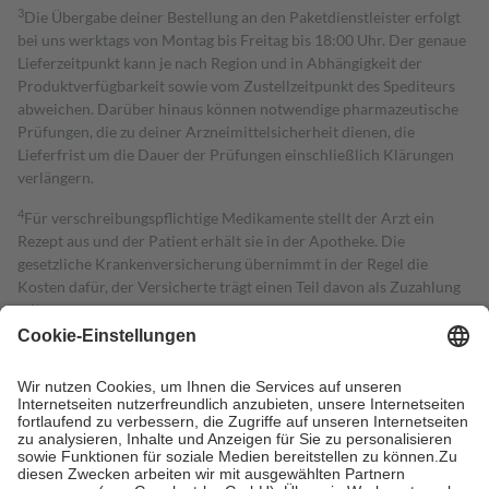
3
Die Übergabe deiner Bestellung an den Paketdienstleister erfolgt
bei uns werktags von Montag bis Freitag bis 18:00 Uhr. Der genaue
Lieferzeitpunkt kann je nach Region und in Abhängigkeit der
Produktverfügbarkeit sowie vom Zustellzeitpunkt des Spediteurs
abweichen. Darüber hinaus können notwendige pharmazeutische
Prüfungen, die zu deiner Arzneimittelsicherheit dienen, die
Lieferfrist um die Dauer der Prüfungen einschließlich Klärungen
verlängern.
4
Für verschreibungspflichtige Medikamente stellt der Arzt ein
Rezept aus und der Patient erhält sie in der Apotheke. Die
gesetzliche Krankenversicherung übernimmt in der Regel die
Kosten dafür, der Versicherte trägt einen Teil davon als Zuzahlung
mit.
Grundsätzlich leisten Mitglieder Zuzahlungen in Höhe von zehn
Prozent des Abgabepreises,
mindestens
jedoch
fünf Euro
und
höchstens zehn Euro.
Es sind jedoch nie mehr als die tatsächlichen
Kosten der Leistung zu entrichten.
Diese Regeln gelten grundsätzlich auch für Online-Apotheken.
Bei Heilmitteln und häuslicher Krankenpflege beträgt die
Zuzahlung zehn Prozent der Kosten sowie zehn Euro je