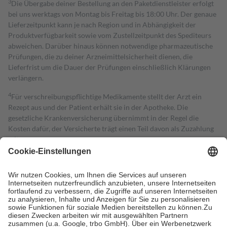
3
Die Übergabe deiner Bestellung an den Paketdienstleister erfolgt
bei uns werktags von Montag bis Freitag bis 18:00 Uhr. Der genaue
Lieferzeitpunkt kann je nach Region und in Abhängigkeit der
Produktverfügbarkeit sowie vom Zustellzeitpunkt des Spediteurs
abweichen. Darüber hinaus können notwendige pharmazeutische
Prüfungen, die zu deiner Arzneimittelsicherheit dienen, die
Lieferfrist um die Dauer der Prüfungen einschließlich Klärungen
verlängern.
4
Für verschreibungspflichtige Medikamente stellt der Arzt ein
Rezept aus und der Patient erhält sie in der Apotheke. Die
gesetzliche Krankenversicherung übernimmt in der Regel die
Kosten dafür, der Versicherte trägt einen Teil davon als Zuzahlung
mit.
Grundsätzlich leisten Mitglieder Zuzahlungen in Höhe von zehn
Prozent des Abgabepreises,
mindestens
jedoch
fünf Euro
und
höchstens zehn Euro.
Es sind jedoch nie mehr als die tatsächlichen
Kosten der Leistung zu entrichten.
Diese Regeln gelten grundsätzlich auch für Online-Apotheken.
Bei Heilmitteln und häuslicher Krankenpflege beträgt die
Zuzahlung zehn Prozent der Kosten sowie zehn Euro je
Verordnung.