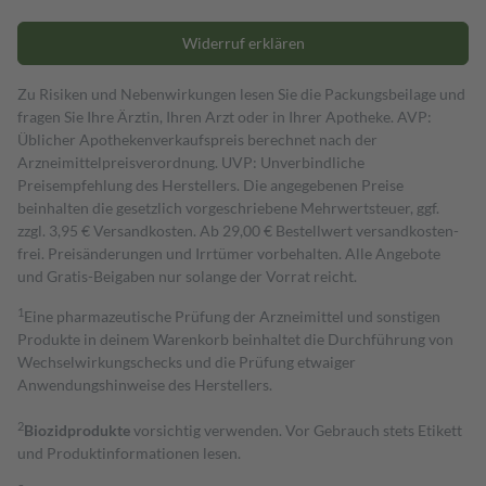
Widerruf erklären
Zu Risiken und Nebenwirkungen lesen Sie die Packungsbeilage und
fragen Sie Ihre Ärztin, Ihren Arzt oder in Ihrer Apotheke. AVP:
Üblicher Apothekenverkaufspreis berechnet nach der
Arzneimittelpreisverordnung. UVP: Unverbindliche
Preisempfehlung des Herstellers. Die angegebenen Preise
beinhalten die gesetzlich vorgeschriebene Mehrwertsteuer, ggf.
zzgl. 3,95 € Versandkosten. Ab 29,00 € Bestell­wert versand­kosten­
frei. Preisänderungen und Irrtümer vorbehalten. Alle Angebote
und Gratis-Beigaben nur solange der Vorrat reicht.
1
Eine pharmazeutische Prüfung der Arzneimittel und sonstigen
Produkte in deinem Warenkorb beinhaltet die Durchführung von
Wechselwirkungschecks und die Prüfung etwaiger
Anwendungshinweise des Herstellers.
2
Biozidprodukte
vorsichtig verwenden. Vor Gebrauch stets Etikett
und Produktinformationen lesen.