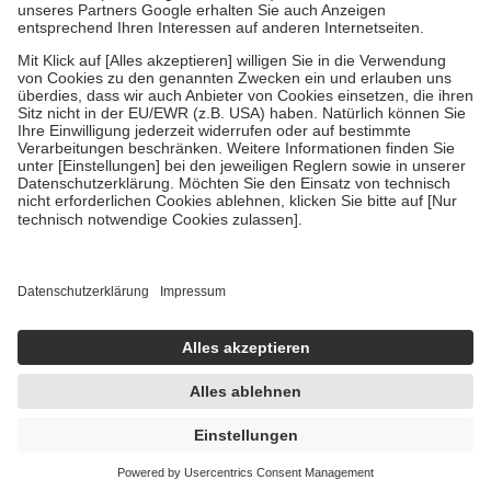
Um das Engagement der Versicherten für ihre eigene Gesundheit zu
stärken und die besondere Stellung der Familie zu unterstützen,
fallen
keine Zuzahlungen
an bei:
• Kindern und Jugendlichen bis zum vollendeten 18. Lebensjahr
mit Ausnahme der Fahrkosten
• Untersuchungen zur Vorsorge und Früherkennung, die von der
GKV getragen werden
• empfohlenen Schutzimpfungen
• Harn- und Blutteststreifen
Wir nutzen Trusted Shops als unabhängigen Dienstleister für die
Einholung von Bewertungen. Trusted Shops hat Maßnahmen
getroffen, um sicherzustellen, dass es sich um echte Bewertungen
handelt. Mehr Informationen findest du hier:
https://help.etrusted.com/hc/de/articles/4419944605341
Einige Bilder und Inhalte wurden unter Zuhilfenahme künstlicher
Intelligenz erstellt.