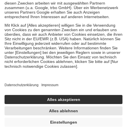
Kosten der Leistung zu entrichten.
Diese Regeln gelten grundsätzlich auch für Online-Apotheken.
Bei Heilmitteln und häuslicher Krankenpflege beträgt die
Zuzahlung zehn Prozent der Kosten sowie zehn Euro je
Verordnung.
Um das Engagement der Versicherten für ihre eigene Gesundheit zu
stärken und die besondere Stellung der Familie zu unterstützen,
fallen
keine Zuzahlungen
an bei:
• Kindern und Jugendlichen bis zum vollendeten 18. Lebensjahr
mit Ausnahme der Fahrkosten
• Untersuchungen zur Vorsorge und Früherkennung, die von der
GKV getragen werden
• empfohlenen Schutzimpfungen
• Harn- und Blutteststreifen
Wir nutzen Trusted Shops als unabhängigen Dienstleister für die
Einholung von Bewertungen. Trusted Shops hat Maßnahmen
getroffen, um sicherzustellen, dass es sich um echte Bewertungen
handelt. Mehr Informationen findest du hier:
https://help.etrusted.com/hc/de/articles/4419944605341