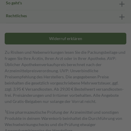
So geht's
Rechtliches
Widerruf erklären
Zu Risiken und Nebenwirkungen lesen Sie die Packungsbeilage und
fragen Sie Ihre Ärztin, Ihren Arzt oder in Ihrer Apotheke. AVP:
Üblicher Apothekenverkaufspreis berechnet nach der
Arzneimittelpreisverordnung. UVP: Unverbindliche
Preisempfehlung des Herstellers. Die angegebenen Preise
beinhalten die gesetzlich vorgeschriebene Mehrwertsteuer, ggf.
zzgl. 3,95 € Versandkosten. Ab 29,00 € Bestell­wert versand­kosten­
frei. Preisänderungen und Irrtümer vorbehalten. Alle Angebote
und Gratis-Beigaben nur solange der Vorrat reicht.
1
Eine pharmazeutische Prüfung der Arzneimittel und sonstigen
Produkte in deinem Warenkorb beinhaltet die Durchführung von
Wechselwirkungschecks und die Prüfung etwaiger
Anwendungshinweise des Herstellers.