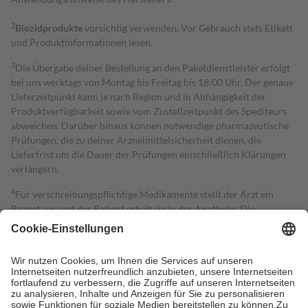
2
Biozidprodukte
vorsichtig verwenden. Vor Gebrauch stets Etikett
und Produktinformationen lesen.
3
Die Übergabe deiner Bestellung an den Paketdienstleister erfolgt
bei uns werktags von Montag bis Freitag bis 18:00 Uhr. Der genaue
Lieferzeitpunkt kann je nach Region und in Abhängigkeit der
Produktverfügbarkeit sowie vom Zustellzeitpunkt des Spediteurs
abweichen. Darüber hinaus können notwendige pharmazeutische
Prüfungen, die zu deiner Arzneimittelsicherheit dienen, die
Lieferfrist um die Dauer der Prüfungen einschließlich Klärungen
verlängern.
4
Für verschreibungspflichtige Medikamente stellt der Arzt ein
Rezept aus und der Patient erhält sie in der Apotheke. Die
gesetzliche Krankenversicherung übernimmt in der Regel die
Kosten dafür, der Versicherte trägt einen Teil davon als Zuzahlung
mit.
Grundsätzlich leisten Mitglieder Zuzahlungen in Höhe von zehn
Prozent des Abgabepreises,
mindestens
jedoch
fünf Euro
und
höchstens zehn Euro.
Es sind jedoch nie mehr als die tatsächlichen