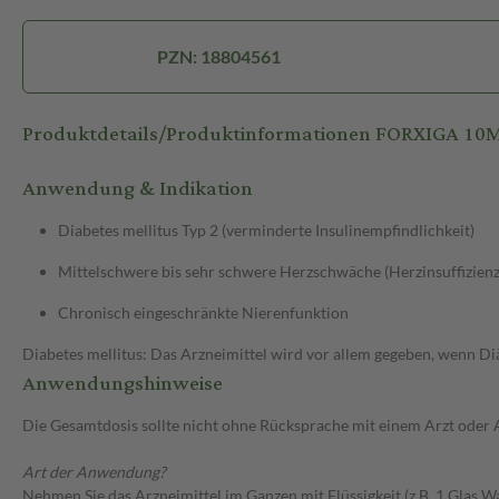
PZN: 18804561
Produktdetails/Produktinformationen FORXIGA 1
Anwendung & Indikation
Diabetes mellitus Typ 2 (verminderte Insulinempfindlichkeit)
Mittelschwere bis sehr schwere Herzschwäche (Herzinsuffizien
Chronisch eingeschränkte Nierenfunktion
Diabetes mellitus: Das Arzneimittel wird vor allem gegeben, wenn Di
Anwendungshinweise
Die Gesamtdosis sollte nicht ohne Rücksprache mit einem Arzt oder
Art der Anwendung?
Nehmen Sie das Arzneimittel im Ganzen mit Flüssigkeit (z.B. 1 Glas Wa