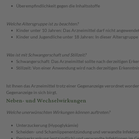
Überempfindlichkeit gegen die Inhaltsstoffe
Welche Altersgruppe ist zu beachten?
Kinder unter 10 Jahren: Das Arzneimittel darf nicht angewende
Kinder und Jugendliche unter 18 Jahren: In dieser Altersgruppe
Was ist mit Schwangerschaft und Stillzeit?
Schwangerschaft: Das Arzneimittel sollte nach derzeitigen Erk
Stillzeit: Von einer Anwendung wird nach derzeitigen Erkenntniss
Ist Ihnen das Arzneimittel trotz einer Gegenanzeige verordnet worden
Gegenanzeige in sich birgt.
Neben- und Wechselwirkungen
Welche unerwünschten Wirkungen können auftreten?
Unterzuckerung (Hypoglykämie)
Scheiden- und Schamlippenentzündung und verwandte Infektion
Peniserkrankung (entzündlich) und verwandte Infektionen im Ge