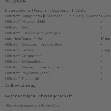
Wirkstoffe
Die angegebenen Mengen sind bezogen auf 1 Tablette
Hilfsstoff
Dapagliflozin-[(2
S
)-Propan-1,2-diol] (1:1)-1-Wasser
12,3 m
Hilfsstoff
Macrogol 3350
+
Hilfsstoff
Talkum
+
Hilfsstoff
Eisen(III)-oxidhydrat, gelb
+
entspricht
Dapagliflozin
10 mg
Hilfsstoff
Cellulose, mikrokristalline
+
Hilfsstoff
Lactose
50 mg
Hilfsstoff
Crospovidon
+
Hilfsstoff
Siliciumdioxid
+
Hilfsstoff
Magnesium stearat (pflanzlich)
+
Hilfsstoff
Poly(vinylalkohol)
+
Hilfsstoff
Titandioxid
+
Aufbewahrung
Gegenanzeigen Schwangerschaft
Was spricht gegen eine Anwendung?