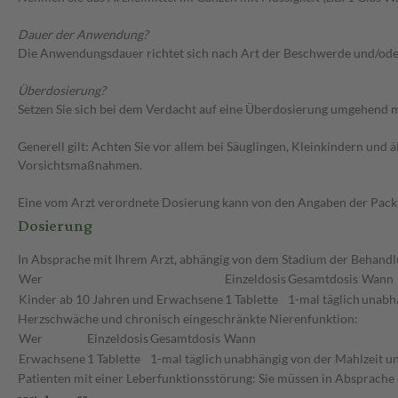
Dauer der Anwendung?
Die Anwendungsdauer richtet sich nach Art der Beschwerde und/ode
Überdosierung?
Setzen Sie sich bei dem Verdacht auf eine Überdosierung umgehend m
Generell gilt: Achten Sie vor allem bei Säuglingen, Kleinkindern un
Vorsichtsmaßnahmen.
Eine vom Arzt verordnete Dosierung kann von den Angaben der Packun
Dosierung
In Absprache mit Ihrem Arzt, abhängig von dem Stadium der Behandlun
Wer
Einzeldosis
Gesamtdosis
Wann
Kinder ab 10 Jahren und Erwachsene
1 Tablette
1-mal täglich
unabhä
Herzschwäche und chronisch eingeschränkte Nierenfunktion:
Wer
Einzeldosis
Gesamtdosis
Wann
Erwachsene
1 Tablette
1-mal täglich
unabhängig von der Mahlzeit un
Patienten mit einer Leberfunktionsstörung: Sie müssen in Absprache 