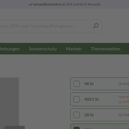
versandkostenfrei
ab 29 € und für E-Rezepte
letzungen
Sonnenschutz
Marken
Themenwelten
98 St
(2,41 € 
Sparti
90X1 St
(2,39 € 
28 St
(2,71 € 