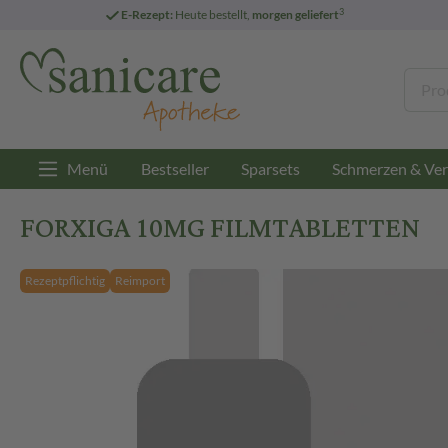
3
E-Rezept:
Heute bestellt,
morgen geliefert
Menü
Bestseller
Sparsets
Schmerzen & Ver
FORXIGA 10MG FILMTABLETTEN
Rezeptpflichtig
Reimport