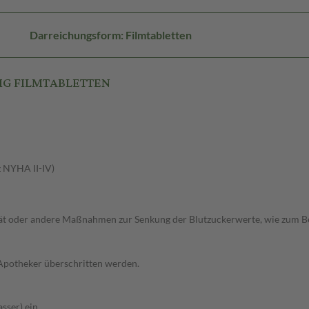
Darreichungsform: Filmtabletten
0MG FILMTABLETTEN
z NYHA II-IV)
ät oder andere Maßnahmen zur Senkung der Blutzuckerwerte, wie zum Beisp
 Apotheker überschritten werden.
sser) ein.