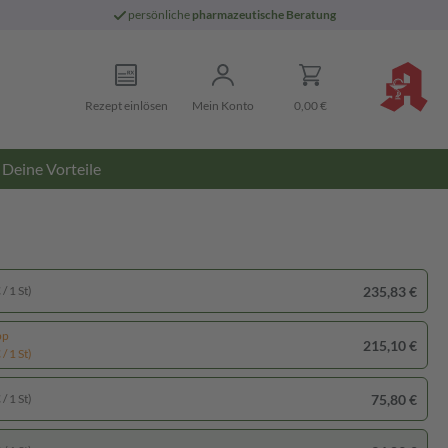
persönliche
pharmazeutische Beratung
Rezept einlösen
Mein Konto
0,00 €
Deine Vorteile
235,83 €
/ 1 St)
pp
215,10 €
/ 1 St)
75,80 €
/ 1 St)