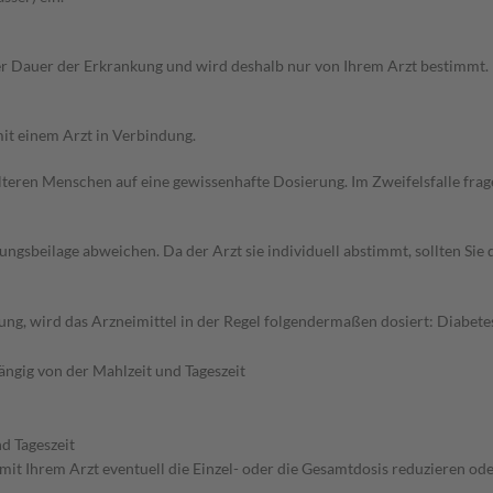
r Dauer der Erkrankung und wird deshalb nur von Ihrem Arzt bestimmt.
it einem Arzt in Verbindung.
d älteren Menschen auf eine gewissenhafte Dosierung. Im Zweifelsfalle f
gsbeilage abweichen. Da der Arzt sie individuell abstimmt, sollten Si
g, wird das Arzneimittel in der Regel folgendermaßen dosiert: Diabetes
ngig von der Mahlzeit und Tageszeit
d Tageszeit
mit Ihrem Arzt eventuell die Einzel- oder die Gesamtdosis reduzieren o