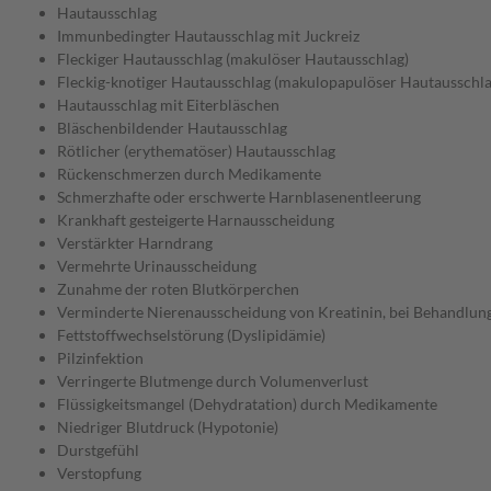
Hautausschlag
Immunbedingter Hautausschlag mit Juckreiz
Fleckiger Hautausschlag (makulöser Hautausschlag)
Fleckig-knotiger Hautausschlag (makulopapulöser Hautausschla
Hautausschlag mit Eiterbläschen
Bläschenbildender Hautausschlag
Rötlicher (erythematöser) Hautausschlag
Rückenschmerzen durch Medikamente
Schmerzhafte oder erschwerte Harnblasenentleerung
Krankhaft gesteigerte Harnausscheidung
Verstärkter Harndrang
Vermehrte Urinausscheidung
Zunahme der roten Blutkörperchen
Verminderte Nierenausscheidung von Kreatinin, bei Behandlun
Fettstoffwechselstörung (Dyslipidämie)
Pilzinfektion
Verringerte Blutmenge durch Volumenverlust
Flüssigkeitsmangel (Dehydratation) durch Medikamente
Niedriger Blutdruck (Hypotonie)
Durstgefühl
Verstopfung