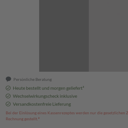
Abbildung kann abweichen
Persönliche Beratung
Heute bestellt und morgen geliefert³
Wechselwirkungscheck inklusive
Versandkostenfreie Lieferung
Bei der Einlösung eines Kassenrezeptes werden nur die gesetzlichen 
Rechnung gestellt.⁴