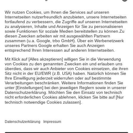
Prozent des Abgabepreises,
mindestens
jedoch
fünf Euro
und
höchstens zehn Euro.
Es sind jedoch nie mehr als die tatsächlichen
Kosten der Leistung zu entrichten.
Diese Regeln gelten grundsätzlich auch für Online-Apotheken.
Bei Heilmitteln und häuslicher Krankenpflege beträgt die
Zuzahlung zehn Prozent der Kosten sowie zehn Euro je
Verordnung.
Um das Engagement der Versicherten für ihre eigene Gesundheit zu
stärken und die besondere Stellung der Familie zu unterstützen,
fallen
keine Zuzahlungen
an bei:
• Kindern und Jugendlichen bis zum vollendeten 18. Lebensjahr
mit Ausnahme der Fahrkosten
• Untersuchungen zur Vorsorge und Früherkennung, die von der
GKV getragen werden
• empfohlenen Schutzimpfungen
• Harn- und Blutteststreifen
Wir nutzen Trusted Shops als unabhängigen Dienstleister für die
Einholung von Bewertungen. Trusted Shops hat Maßnahmen
getroffen, um sicherzustellen, dass es sich um echte Bewertungen
handelt. Mehr Informationen findest du hier: