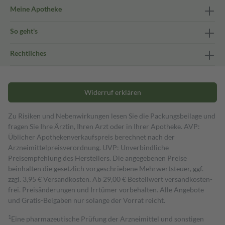
Meine Apotheke
So geht's
Rechtliches
Widerruf erklären
Zu Risiken und Nebenwirkungen lesen Sie die Packungsbeilage und
fragen Sie Ihre Ärztin, Ihren Arzt oder in Ihrer Apotheke. AVP:
Üblicher Apothekenverkaufspreis berechnet nach der
Arzneimittelpreisverordnung. UVP: Unverbindliche
Preisempfehlung des Herstellers. Die angegebenen Preise
beinhalten die gesetzlich vorgeschriebene Mehrwertsteuer, ggf.
zzgl. 3,95 € Versandkosten. Ab 29,00 € Bestell­wert versand­kosten­
frei. Preisänderungen und Irrtümer vorbehalten. Alle Angebote
und Gratis-Beigaben nur solange der Vorrat reicht.
1
Eine pharmazeutische Prüfung der Arzneimittel und sonstigen