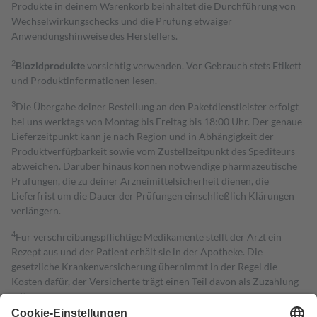
Produkte in deinem Warenkorb beinhaltet die Durchführung von
Wechselwirkungschecks und die Prüfung etwaiger
Anwendungshinweise des Herstellers.
2
Biozidprodukte
vorsichtig verwenden. Vor Gebrauch stets Etikett
und Produktinformationen lesen.
3
Die Übergabe deiner Bestellung an den Paketdienstleister erfolgt
bei uns werktags von Montag bis Freitag bis 18:00 Uhr. Der genaue
Lieferzeitpunkt kann je nach Region und in Abhängigkeit der
Produktverfügbarkeit sowie vom Zustellzeitpunkt des Spediteurs
abweichen. Darüber hinaus können notwendige pharmazeutische
Prüfungen, die zu deiner Arzneimittelsicherheit dienen, die
Lieferfrist um die Dauer der Prüfungen einschließlich Klärungen
verlängern.
4
Für verschreibungspflichtige Medikamente stellt der Arzt ein
Rezept aus und der Patient erhält sie in der Apotheke. Die
gesetzliche Krankenversicherung übernimmt in der Regel die
Kosten dafür, der Versicherte trägt einen Teil davon als Zuzahlung
mit.
Grundsätzlich leisten Mitglieder Zuzahlungen in Höhe von zehn