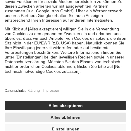
Zuzahlung zehn Prozent der Kosten sowie zehn Euro je
Verordnung.
Um das Engagement der Versicherten für ihre eigene Gesundheit zu
stärken und die besondere Stellung der Familie zu unterstützen,
fallen
keine Zuzahlungen
an bei:
• Kindern und Jugendlichen bis zum vollendeten 18. Lebensjahr
mit Ausnahme der Fahrkosten
• Untersuchungen zur Vorsorge und Früherkennung, die von der
GKV getragen werden
• empfohlenen Schutzimpfungen
• Harn- und Blutteststreifen
Wir nutzen Trusted Shops als unabhängigen Dienstleister für die
Einholung von Bewertungen. Trusted Shops hat Maßnahmen
getroffen, um sicherzustellen, dass es sich um echte Bewertungen
handelt. Mehr Informationen findest du hier:
https://help.etrusted.com/hc/de/articles/4419944605341
Einige Bilder und Inhalte wurden unter Zuhilfenahme künstlicher
Intelligenz erstellt.