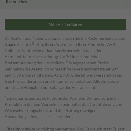
Rechtliches
Widerruf erklären
Zu Risiken und Nebenwirkungen lesen Sie die Packungsbeilage und
fragen Sie Ihre Ärztin, Ihren Arzt oder in Ihrer Apotheke. AVP:
Üblicher Apothekenverkaufspreis berechnet nach der
Arzneimittelpreisverordnung. UVP: Unverbindliche
Preisempfehlung des Herstellers. Die angegebenen Preise
beinhalten die gesetzlich vorgeschriebene Mehrwertsteuer, ggf.
zzgl. 3,95 € Versandkosten. Ab 29,00 € Bestell­wert versand­kosten­
frei. Preisänderungen und Irrtümer vorbehalten. Alle Angebote
und Gratis-Beigaben nur solange der Vorrat reicht.
1
Eine pharmazeutische Prüfung der Arzneimittel und sonstigen
Produkte in deinem Warenkorb beinhaltet die Durchführung von
Wechselwirkungschecks und die Prüfung etwaiger
Anwendungshinweise des Herstellers.
2
Biozidprodukte
vorsichtig verwenden. Vor Gebrauch stets Etikett