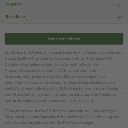
So geht's
Rechtliches
Widerruf erklären
Zu Risiken und Nebenwirkungen lesen Sie die Packungsbeilage und
fragen Sie Ihre Ärztin, Ihren Arzt oder in Ihrer Apotheke. AVP:
Üblicher Apothekenverkaufspreis berechnet nach der
Arzneimittelpreisverordnung. UVP: Unverbindliche
Preisempfehlung des Herstellers. Die angegebenen Preise
beinhalten die gesetzlich vorgeschriebene Mehrwertsteuer, ggf.
zzgl. 3,95 € Versandkosten. Ab 29,00 € Bestell­wert versand­kosten­
frei. Preisänderungen und Irrtümer vorbehalten. Alle Angebote
und Gratis-Beigaben nur solange der Vorrat reicht.
1
Eine pharmazeutische Prüfung der Arzneimittel und sonstigen
Produkte in deinem Warenkorb beinhaltet die Durchführung von
Wechselwirkungschecks und die Prüfung etwaiger