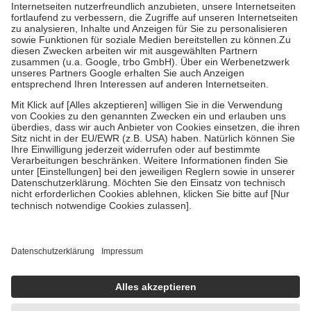
Kosten der Leistung zu entrichten.
Diese Regeln gelten grundsätzlich auch für Online-Apotheken.
Bei Heilmitteln und häuslicher Krankenpflege beträgt die
Zuzahlung zehn Prozent der Kosten sowie zehn Euro je
Verordnung.
Um das Engagement der Versicherten für ihre eigene Gesundheit zu
stärken und die besondere Stellung der Familie zu unterstützen,
fallen
keine Zuzahlungen
an bei:
• Kindern und Jugendlichen bis zum vollendeten 18. Lebensjahr
mit Ausnahme der Fahrkosten
• Untersuchungen zur Vorsorge und Früherkennung, die von der
GKV getragen werden
• empfohlenen Schutzimpfungen
• Harn- und Blutteststreifen
Wir nutzen Trusted Shops als unabhängigen Dienstleister für die
Einholung von Bewertungen. Trusted Shops hat Maßnahmen
getroffen, um sicherzustellen, dass es sich um echte Bewertungen
handelt. Mehr Informationen findest du hier:
https://help.etrusted.com/hc/de/articles/4419944605341
Einige Bilder und Inhalte wurden unter Zuhilfenahme künstlicher