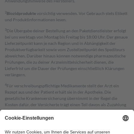
Anwendungshinweise des Herstellers.
2
Biozidprodukte
vorsichtig verwenden. Vor Gebrauch stets Etikett
und Produktinformationen lesen.
3
Die Übergabe deiner Bestellung an den Paketdienstleister erfolgt
bei uns werktags von Montag bis Freitag bis 18:00 Uhr. Der genaue
Lieferzeitpunkt kann je nach Region und in Abhängigkeit der
Produktverfügbarkeit sowie vom Zustellzeitpunkt des Spediteurs
abweichen. Darüber hinaus können notwendige pharmazeutische
Prüfungen, die zu deiner Arzneimittelsicherheit dienen, die
Lieferfrist um die Dauer der Prüfungen einschließlich Klärungen
verlängern.
4
Für verschreibungspflichtige Medikamente stellt der Arzt ein
Rezept aus und der Patient erhält sie in der Apotheke. Die
gesetzliche Krankenversicherung übernimmt in der Regel die
Kosten dafür, der Versicherte trägt einen Teil davon als Zuzahlung
mit.
Grundsätzlich leisten Mitglieder Zuzahlungen in Höhe von zehn
Prozent des Abgabepreises,
mindestens
jedoch
fünf Euro
und
höchstens zehn Euro.
Es sind jedoch nie mehr als die tatsächlichen