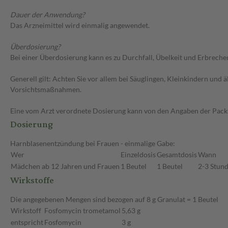
Dauer der Anwendung?
Das Arzneimittel wird einmalig angewendet.
Überdosierung?
Bei einer Überdosierung kann es zu Durchfall, Übelkeit und Erbrech
Generell gilt: Achten Sie vor allem bei Säuglingen, Kleinkindern un
Vorsichtsmaßnahmen.
Eine vom Arzt verordnete Dosierung kann von den Angaben der Packun
Dosierung
Harnblasenentzündung bei Frauen - einmalige Gabe:
Wer
Einzeldosis
Gesamtdosis
Wann
Mädchen ab 12 Jahren und Frauen
1 Beutel
1 Beutel
2-3 Stund
Wirkstoffe
Die angegebenen Mengen sind bezogen auf 8 g Granulat = 1 Beutel
Wirkstoff
Fosfomycin trometamol
5,63 g
entspricht
Fosfomycin
3 g