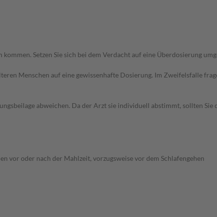
en kommen. Setzen Sie sich bei dem Verdacht auf eine Überdosierung um
d älteren Menschen auf eine gewissenhafte Dosierung. Im Zweifelsfalle f
gsbeilage abweichen. Da der Arzt sie individuell abstimmt, sollten Si
en vor oder nach der Mahlzeit, vorzugsweise vor dem Schlafengehen