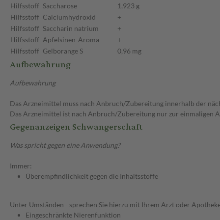
Hilfsstoff
Saccharose
1,923 g
Hilfsstoff
Calciumhydroxid
+
Hilfsstoff
Saccharin natrium
+
Hilfsstoff
Apfelsinen-Aroma
+
Hilfsstoff
Gelborange S
0,96 mg
Aufbewahrung
Aufbewahrung
Das Arzneimittel muss nach Anbruch/Zubereitung innerhalb der näc
Das Arzneimittel ist nach Anbruch/Zubereitung nur zur einmaligen
Gegenanzeigen Schwangerschaft
Was spricht gegen eine Anwendung?
Immer:
Überempfindlichkeit gegen die Inhaltsstoffe
Unter Umständen - sprechen Sie hierzu mit Ihrem Arzt oder Apotheke
Eingeschränkte Nierenfunktion