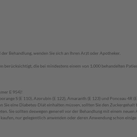
der Behandlung, wenden Sie sich an Ihren Arzt oder Apotheker.
n berücksichtigt, die bei mindestens einem von 1.000 behandelten Patien
mmer E 954)!
elborange S (E 110), Azorubin (E 122), Amaranth (E 123) und Ponceau 4R (E
 Sie eine Diabetes-Diät einhalten müssen, sollten Sie den Zuckergehalt 
en. Sie sollten deswegen generell vor der Behandlung mit einem neuen A
st kaufen, nur gelegentlich anwenden oder deren Anwendung schon einige 