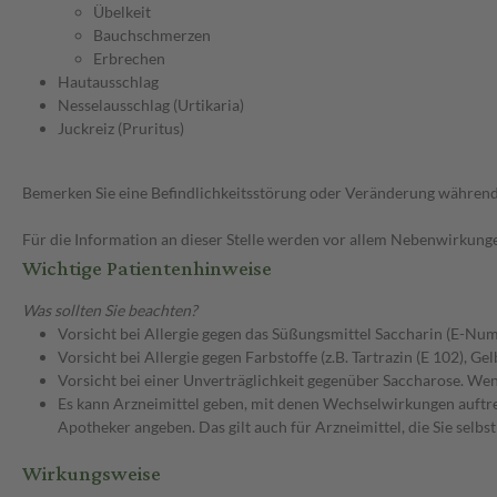
Übelkeit
Bauchschmerzen
Erbrechen
Hautausschlag
Nesselausschlag (Urtikaria)
Juckreiz (Pruritus)
Bemerken Sie eine Befindlichkeitsstörung oder Veränderung während 
Für die Information an dieser Stelle werden vor allem Nebenwirkunge
Wichtige Patientenhinweise
Was sollten Sie beachten?
Vorsicht bei Allergie gegen das Süßungsmittel Saccharin (E-Nu
Vorsicht bei Allergie gegen Farbstoffe (z.B. Tartrazin (E 102), G
Vorsicht bei einer Unverträglichkeit gegenüber Saccharose. Wenn
Es kann Arzneimittel geben, mit denen Wechselwirkungen auftret
Apotheker angeben. Das gilt auch für Arzneimittel, die Sie selb
Wirkungsweise