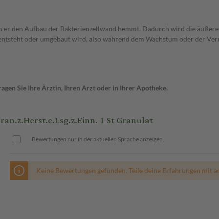
dem er den Aufbau der Bakterienzellwand hemmt. Dadurch wird die äußere
de entsteht oder umgebaut wird, also während dem Wachstum oder der Ver
gen Sie Ihre Ärztin, Ihren Arzt oder in Ihrer Apotheke.
.z.Herst.e.Lsg.z.Einn. 1 St Granulat
Bewertungen nur in der aktuellen Sprache anzeigen.
Keine Bewertungen gefunden. Teile deine Erfahrungen mit a