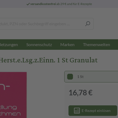
versandkostenfrei
ab 29 € und für E-Rezepte
letzungen
Sonnenschutz
Marken
Themenwelten
st.e.Lsg.z.Einn. 1 St Granulat
1 St
16,78 €
E-Rezept einlösen