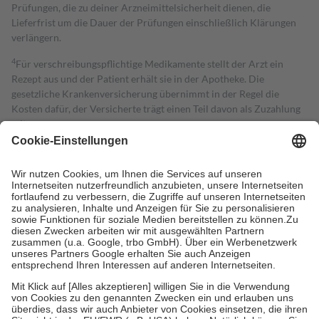
Prüfungen, die zu deiner Arzneimittelsicherheit dienen, die
Lieferfrist um die Dauer der Prüfungen einschließlich Klärungen
verlängern.
4
Für verschreibungspflichtige Medikamente stellt der Arzt ein
Rezept aus und der Patient erhält sie in der Apotheke. Die
gesetzliche Krankenversicherung übernimmt in der Regel die
Kosten dafür, der Versicherte trägt einen Teil davon als Zuzahlung
mit.
Grundsätzlich leisten Mitglieder Zuzahlungen in Höhe von zehn
Prozent des Abgabepreises,
mindestens
jedoch
fünf Euro
und
höchstens zehn Euro.
Es sind jedoch nie mehr als die tatsächlichen
Kosten der Leistung zu entrichten.
Diese Regeln gelten grundsätzlich auch für Online-Apotheken.
Bei Heilmitteln und häuslicher Krankenpflege beträgt die
Zuzahlung zehn Prozent der Kosten sowie zehn Euro je
Verordnung.
Um das Engagement der Versicherten für ihre eigene Gesundheit zu
stärken und die besondere Stellung der Familie zu unterstützen,
fallen
keine Zuzahlungen
an bei:
• Kindern und Jugendlichen bis zum vollendeten 18. Lebensjahr
mit Ausnahme der Fahrkosten