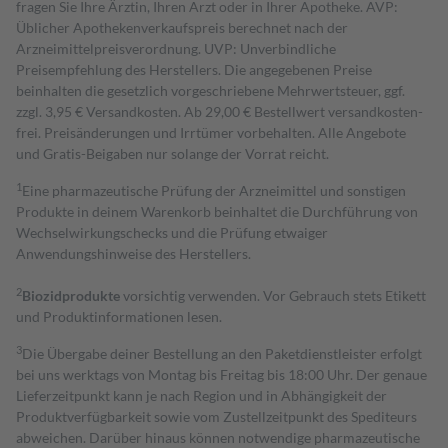
fragen Sie Ihre Ärztin, Ihren Arzt oder in Ihrer Apotheke. AVP:
Üblicher Apothekenverkaufspreis berechnet nach der
Arzneimittelpreisverordnung. UVP: Unverbindliche
Preisempfehlung des Herstellers. Die angegebenen Preise
beinhalten die gesetzlich vorgeschriebene Mehrwertsteuer, ggf.
zzgl. 3,95 € Versandkosten. Ab 29,00 € Bestell­wert versand­kosten­
frei. Preisänderungen und Irrtümer vorbehalten. Alle Angebote
und Gratis-Beigaben nur solange der Vorrat reicht.
1
Eine pharmazeutische Prüfung der Arzneimittel und sonstigen
Produkte in deinem Warenkorb beinhaltet die Durchführung von
Wechselwirkungschecks und die Prüfung etwaiger
Anwendungshinweise des Herstellers.
2
Biozidprodukte
vorsichtig verwenden. Vor Gebrauch stets Etikett
und Produktinformationen lesen.
3
Die Übergabe deiner Bestellung an den Paketdienstleister erfolgt
bei uns werktags von Montag bis Freitag bis 18:00 Uhr. Der genaue
Lieferzeitpunkt kann je nach Region und in Abhängigkeit der
Produktverfügbarkeit sowie vom Zustellzeitpunkt des Spediteurs
abweichen. Darüber hinaus können notwendige pharmazeutische