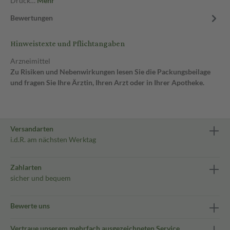
Druck…
Mehr
Bewertungen
Hinweistexte und Pflichtangaben
Arzneimittel
Zu Risiken und Nebenwirkungen lesen Sie die Packungsbeilage
und fragen Sie Ihre Ärztin, Ihren Arzt oder in Ihrer Apotheke.
Versandarten
i.d.R. am nächsten Werktag
Zahlarten
sicher und bequem
Bewerte uns
Vertraue unserem mehrfach ausgezeichneten Service